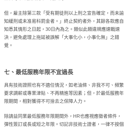
但，雇主除第三款「受有期徒刑以上刑之宣告確定，而未諭
知緩刑或未准易科罰金者。」終止契約者外，其餘各款應自
知悉其情形之日起，30日內為之。類似此類違規應速戰速
決，避免處理上拖延被誤解「大事化小，小事化無」之錯
覺。
七、最低服務年限不宜過長
具有技術證照也有不適任情況，如老油條、非我不可、頻繁
要求調薪或專業津貼、不再精進等因素；但，於最低服務年
限期間，相對獲得不可捨去之保障人力。
除請益同業最低服務年限期間外，HR也應視應徵者條件，
彈性簽訂或長或短之年限。切記非技術士證者，一律不按個