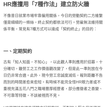
HR應擅用「7種作法」建立防火牆
不像昔日就業市場牢靠僱用關係，今日的勞動契約二方維繫
僅是細細的一條絲，終止契約都依法可行。勞雇無法維持關
係平衡，常見有7種方式可以達成「契約終止」的目的：
一、定期契約
古有「知人知面，不知心」，以此觀人準則應用於招募，十
分確切，雖勞工之工作價值觀改變了，但是此一準則放在今
日仍非常合適。此外，現今勞工忠誠度減低，報到距離不告
而別的時間差愈來愈短。有時候不能完全怪HR眼力差或不
重視充滿五花八門之職場豐厚經歷者，部分應徵者之善變、
不可靠等特徵，不該被視而不見。