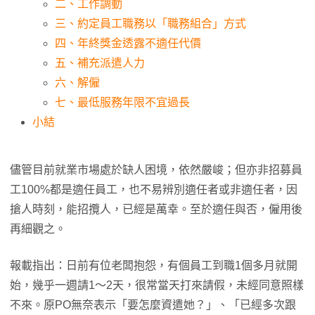
二、工作調動
三、約定員工職務以「職務組合」方式
四、年終獎金透露不適任代價
五、補充派遣人力
六、解僱
七、最低服務年限不宜過長
小結
儘管目前就業市場處於缺人困境，依然嚴峻；但亦非招募員
工100%都是適任員工，也不易辨別適任者或非適任者，因
搶人時刻，能招攬人，已經是萬幸。至於適任與否，僱用後
再細觀之。
報載指出：日前有位老闆抱怨，有個員工到職1個多月就開
始，幾乎一週請1～2天，很常當天打來請假，未經同意照樣
不來。原PO無奈表示「要怎麼資遣她？」、「已經多次跟