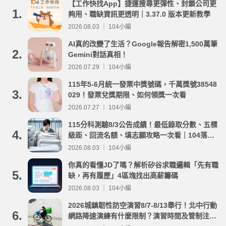
【工作快找App】捷運搜尋更彈性、封鎖公司更
1.
夠用、職缺資訊更透明｜3.37.0 版本更新教學
2026.08.03 ｜ 104小編
AI真的改變了生活？Google報告解密1,500萬筆
2.
Gemini對話真相！
2026.07.29 ｜ 104小編
115年5-6月統一發票中獎號碼，千萬獎號38548
3.
029！發票兌獎期限、如何領獎一次看
2026.07.27 ｜ 104小編
115分科測驗8/3公告成績！最低錄取分數、五標
4.
級距、回流名額、填志願攻略一次看｜104落點
分析
2026.08.03 ｜ 104小編
你真的看懂JD了嗎？解析矽谷求職邏輯「先有職
5.
缺，再有履歷」4區塊找出高薪籌碼
2026.08.03 ｜ 104小編
2026城鎮韌性防空演習8/7-8/13舉行！北中行動
6.
網路降速演練有什麼限制？演習時間及管制注意