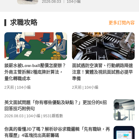
事項整理
2026.08.03 ｜ 104小編
求職攻略
更多訂閱內容
談薪水被Low-ball壓價怎麼辦？
面試遇防空演習、行動網路降速
外商主管拆解2種底牌計算法，
注意！實體及視訊面試務必提早
量化轉職成本
準備
2天前 | 104小編
2天前 | 104小編
英文面試問題「你有哪些優點及缺點？」更加分的6招
回答技巧附例句
2026.08.03 | 104小編 | 9531觀看數
你真的看懂JD了嗎？解析矽谷求職邏輯「先有職缺，再
有履歷」4區塊找出高薪籌碼