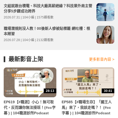
文組就跟台積電、科技大廠高薪絕緣？科技業外商主管
分享5步驟成功跨界
2026.07.31 | 104小編 | 1575觀看數
職場潛規則沒人教！00後新人慘被貼標籤 網吐槽：根
本陋習
2026.07.28 | 104小編 | 2132觀看數
最新影音上架
更多影音內容 >
28:13
30:41
EP619【#職涯】小心！無可取
EP585【#職場生存】「國王人
代，反而讓你無法接班！(#cc字
馬」來了，我該走嗎？！ (#cc
幕 ) | 104職涯診所Podcast
字幕 ) | 104職涯診所Podcast