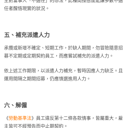
主對當事人「不適任」的想法，此種間接態度能讓多數不適
任者醒悟現實的狀況。
五、補充派遣人力
承攬或新增不確定、短期工作，於缺人期間，勿冒險隨意招
募不定期或定期契約員工，而應嘗試補充的派遣人力。
依上述工作期限，以派遣人力補充，暫時因應人力缺乏。且
運用間隔之期間招募，仍應慎選進用人力。
六、解僱
《
勞動基準法
》員工違反第十二條各款情事，皆屬重大，雇
主皆可不經預告而中止期契約。