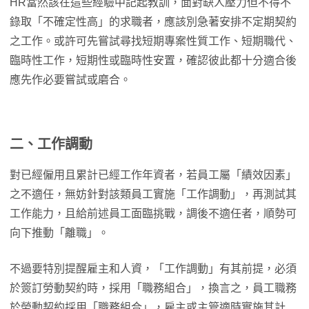
HR當然該在這些經驗中記起教訓，面對缺人壓力但不得不
錄取「不確定性高」的求職者，應該別急著安排不定期契約
之工作。或許可先嘗試尋找短期專案性質工作、短期職代、
臨時性工作，短期性或臨時性安置，確認彼此都十分適合後
應先作必要嘗試或磨合。
二、
工作調動
對已經僱用且累計已經工作年資者，若員工屬「績效因素」
之不適任，無妨針對該類員工實施「工作調動」，再測試其
工作能力，且給前述員工面臨挑戰，調後不適任者，順勢可
向下推動「離職」。
不過要特別提醒雇主和人資，「工作調動」有其前提，必須
於簽訂勞動契約時，採用「職務組合」，換言之，員工職務
於勞動契約採用「職務組合」，雇主或主管適時實施其計