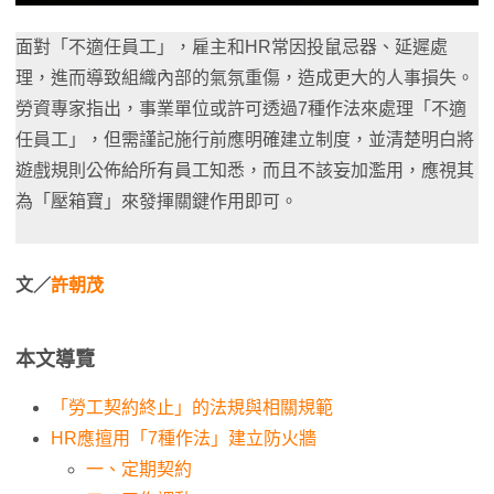
面對「不適任員工」，雇主和HR常因投鼠忌器、延遲處
理，進而導致組織內部的氣氛重傷，造成更大的人事損失。
勞資專家指出，事業單位或許可透過7種作法來處理「不適
任員工」，但需謹記施行前應明確建立制度，並清楚明白將
遊戲規則公佈給所有員工知悉，而且不該妄加濫用，應視其
為「壓箱寶」來發揮關鍵作用即可。
文／
許朝茂
本文導覽
「勞工契約終止」的法規與相關規範
HR應擅用「7種作法」建立防火牆
一、定期契約