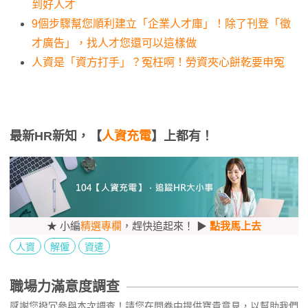
到好人才
9個步驟幫您順利建立「企業人才庫」！除了刊登「徵
才廣告」，找人才您還可以這樣做
人資是「資方打手」？冤枉啊！勞資夾心餅乾要申冤
最新HR新知，【
人資充電
】上都有！
★ 小編
精選專欄
，趕快追起來！ ▶
點我馬上去
人資
解僱
資遣
職場力滿意度調查
感謝您撥冗參與本次調查！請您在問卷中提供寶貴意見，以幫助我們