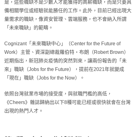
是，這些職缺不是少數人才能獲得的高薪職缺，而是只要具
備相關學位或經驗就能勝任的工作。此外，目前已經出現大
量需求的職缺，像資安管理、雲端服務，也不會納入所謂
「未來職缺」的範疇。
Cognizant「未來職缺中心」（Center for the Future of
Work）主管、資深副總裁羅伯特・布朗（Robert Brown）
近期指出，新冠肺炎疫情的突然到來，讓兩份報告的「未
來」職缺（Jobs for the Future），提前在2021年就變成
「現在」職缺（Jobs for the Now）。
依照台灣就業市場的接受度，與就職門檻的高低，
《Cheers》雜誌歸納出以下8種可能已經或很快就會在台灣
出現的熱門人才。