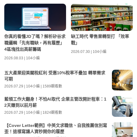
你真的看懂JD了嗎？解析矽谷求
缺工時代 零售業轉型打 「效率
職邏輯「先有職缺，再有履歷」
戰」
4區塊找出高薪籌碼
2026.07.30 | 104小編
2026.08.03 | 104小編
五大產業迎美關稅紅利 受惠10%稅率不疊加 轉單需求
可期
2026.07.29 | 104小編 | 1589觀看數
藍領工作大翻身！不怕AI取代 企業主管改開計程車：1
2天賺到以前月薪
2026.07.29 | 104小編 | 1824觀看數
【Cover Letter範例】中英文求職信、自我推薦信別寫
歪！這樣寫讓人資秒開你的履歷