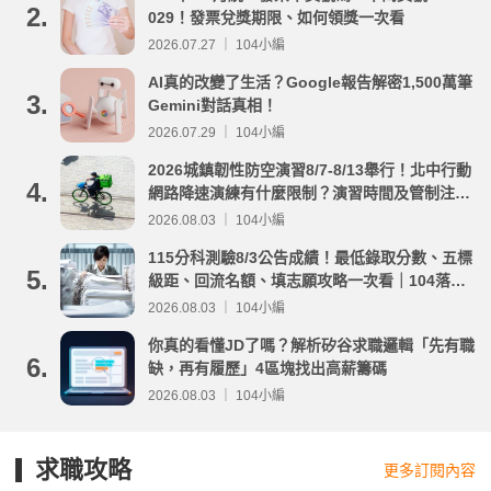
2.
029！發票兌獎期限、如何領獎一次看
2026.07.27 ｜ 104小編
AI真的改變了生活？Google報告解密1,500萬筆
3.
Gemini對話真相！
2026.07.29 ｜ 104小編
2026城鎮韌性防空演習8/7-8/13舉行！北中行動
4.
網路降速演練有什麼限制？演習時間及管制注意
事項整理
2026.08.03 ｜ 104小編
115分科測驗8/3公告成績！最低錄取分數、五標
5.
級距、回流名額、填志願攻略一次看｜104落點
分析
2026.08.03 ｜ 104小編
你真的看懂JD了嗎？解析矽谷求職邏輯「先有職
6.
缺，再有履歷」4區塊找出高薪籌碼
2026.08.03 ｜ 104小編
求職攻略
更多訂閱內容