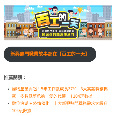
新興熱門職業故事都在【百工的一天】
推薦閱讀：
寵物產業興起！5年工作數成長37% 3大高薪職務揭
密 多數低薪承擔「愛的代價」 | 104玩數據
數位浪潮 + 疫情催化 十大新興熱門職務需求大飆升 |
104玩數據