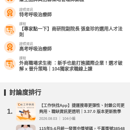
證照資訊
特考呼吸治療師
課程
【專家點一下】商研院副院長 張皇珍的選用人才法
則
證照資訊
高考呼吸治療師
課程
外商職場求生術 ：新手也能打進國際企業！選才破
解 x 晉升策略｜104獨家求職線上課
討論度排行
【工作快找App】捷運搜尋更彈性、封鎖公司更
1.
夠用、職缺資訊更透明｜3.37.0 版本更新教學
2026.08.03 ｜ 104小編
115年5-6月統一發票中獎號碼，千萬獎號38548