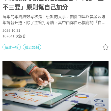
不三要」原則幫自己加分
每年的年終績效考核是上班族的大事，關係到年終獎金及隔
年調薪升遷，除了主管打考績，其中由你自己撰寫的「自我
評估」也是不容輕忽的關鍵，該如何下筆？應該注意什麼？
2025.10.31
本文列舉3個誤解迷思及3個加分的自評建議，增加你創造雙
107641
次觀看
贏的機會！
績效考核
職涯規劃