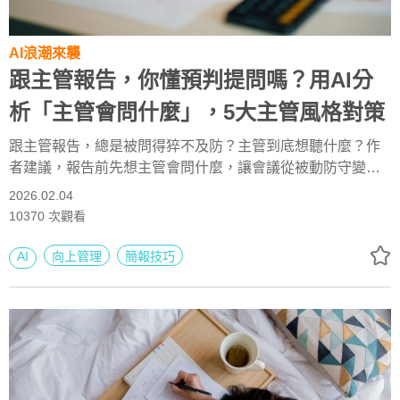
AI浪潮來襲
跟主管報告，你懂預判提問嗎？用AI分
析「主管會問什麼」，5大主管風格對策
跟主管報告，總是被問得猝不及防？主管到底想聽什麼？作
者建議，報告前先想主管會問什麼，讓會議從被動防守變主
動引導，把思維從「我想說」翻轉為「你想聽」。解析5大主
2026.02.04
管風格，並結合AI指令，幫你預判尖銳提問、補足簡報盲
10370
次觀看
點。本文節錄自《高效職場生存法圖解》。
AI
向上管理
簡報技巧