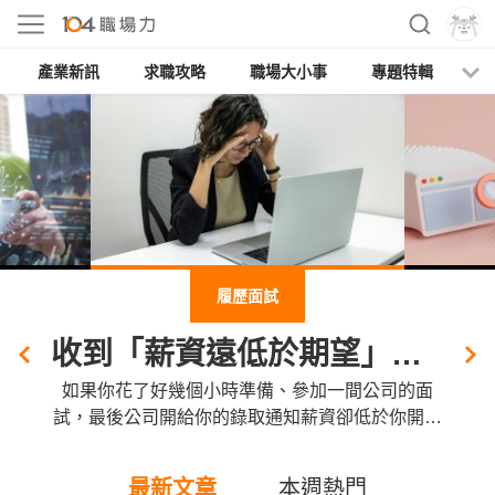
產業新訊
求職攻略
職場大小事
專題特輯
人
履歷面試
收到「薪資遠低於期望」超羞辱offer，該原地放生或有議價空間？
如果你花了好幾個小時準備、參加一間公司的面
試，最後公司開給你的錄取通知薪資卻低於你開的
價碼，讓你覺得受辱，該怎麼辦？獵才專家建議，
收到低薪offer時先控制情緒，不管你覺得對方做得
最新文章
本週熱門