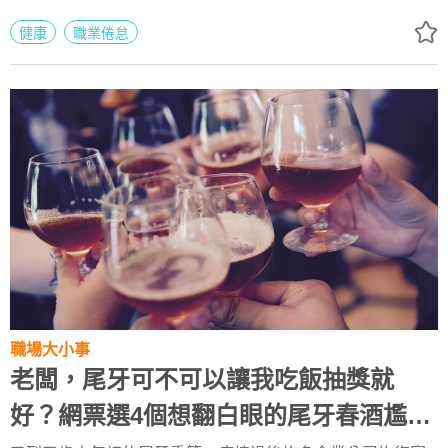
之前，採取措施保護自己，6招自保不受負面情緒、倦怠傳
染！
健康
職業倦怠
職場大小事
老闆，尾牙可不可以讓我吃飯抽獎就
好？網票選4個想翻白眼的尾牙春酒尷尬