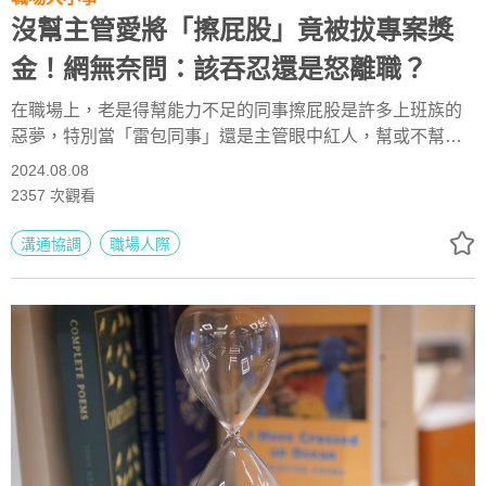
沒幫主管愛將「擦屁股」竟被拔專案獎
金！網無奈問：該吞忍還是怒離職？
在職場上，老是得幫能力不足的同事擦屁股是許多上班族的
惡夢，特別當「雷包同事」還是主管眼中紅人，幫或不幫真
的是個難題。面臨自己忙不完的業務和出包連連的主管愛
2024.08.08
將，究竟該不該伸出援手？美國工程師分享超實用「暗黑職
2357
次觀看
場」應對心法，幫助你搞定難搞主管、提升自我價值。
溝通協調
職場人際