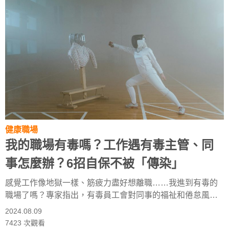
健康職場
我的職場有毒嗎？工作遇有毒主管、同
事怎麼辦？6招自保不被「傳染」
感覺工作像地獄一樣、筋疲力盡好想離職……我進到有毒的
職場了嗎？專家指出，有毒員工會對同事的福祉和倦怠風險
構成極大威脅，甚至讓你自己也變成有毒員工！因此當你處
2024.08.09
於高風險環境中，務必要在情緒傳染的負面影響發展為倦怠
7423
次觀看