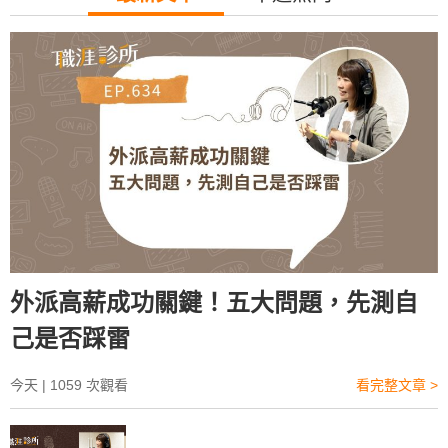
多過份，都盡量維持冷靜、專業。你可以「這樣
做」，如果對方真的想要雇用你，應該會保留談薪
彈性。
外派高薪成功關鍵！五大問題，先測自
己是否踩雷
今天
|
1059
次觀看
看完整文章 >