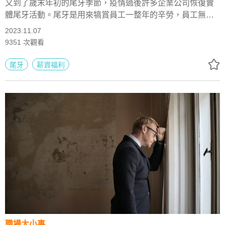
情境
又到了歲末年初的尾牙季節，疫情過後許多企業公司恢復實
體尾牙活動。尾牙是用來犒賞員工一整年的辛勞，員工無不
摩拳擦掌希望抽到大獎，卻又擔心另人尷尬員工表演或長官
2023.11.07
致詞等橋段。你最想抽到什麼尾牙獎品？實體獎品好還是直
9351
次觀看
接發現金更棒？哪些尾牙橋段又是最讓員工倒胃？快看看網
友票選結果。
尾牙
薪資福利
職場大小事