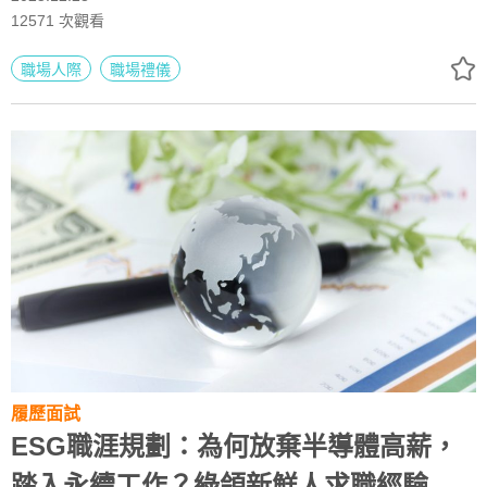
己。
12571
次觀看
職場人際
職場禮儀
履歷面試
ESG職涯規劃：為何放棄半導體高薪，
踏入永續工作？綠領新鮮人求職經驗分