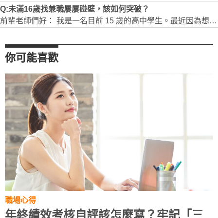
Q:未滿16歲找兼職屢屢碰壁，該如何突破？
前輩老師們好： 我是一名目前 15 歲的高中學生。最近因為想利用課餘時間分擔家計並累積社會經驗，正積極在 104 平台尋求打工與家教機會，但在求職過程中遇到不少挫折： 1.未滿 16 歲法規與企業限制：投遞許多餐飲、零售門市或補習班助教職缺時，常因未滿 16 歲（勞基法童工規定需要法定代理人同意書及較多限制）而直接被拒絕或已讀不回，即使我都準備完善。 2.家教案件爭取困難：我的學業背景不錯（高中數理實驗班、曾獲競賽獎項），也製作了完整的個人簡歷，但在投遞案件時，往往因缺乏正式教學經驗而被忽視，或因年齡太小而被直接刷掉。 想請教職涯診所的前輩們： 1.像我這個年齡層（15 歲），有哪些合法的管道或特定產業，比較願意給認真的年輕學生兼職機會？ 2.在履歷或應徵訊息中，我該如何突出自己的優勢，來彌補「年齡未滿 16 歲」與「無經驗」的劣勢？ 3.針對家教或伴讀，是否有建議的切入方式或提案技巧？我個人目前都是採低價和年齡與孩童相近這兩點，但貌似並無明顯成效。 非常感謝前輩們撥冗指點！
你可能喜歡
職場心得
年終績效考核自評該怎麼寫？牢記「三