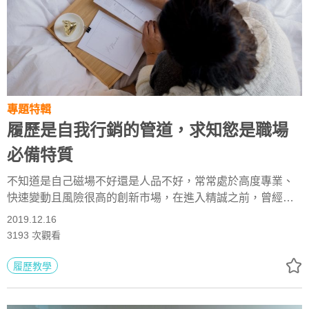
專題特輯
履歷是自我行銷的管道，求知慾是職場
必備特質
不知道是自己磁場不好還是人品不好，常常處於高度專業、
快速變動且風險很高的創新市場，在進入精誠之前，曾經有
一陣子覺得企業應用的資訊產業很無趣，所以想換個跑道，
2019.12.16
選擇在一個新的衛星電視服務商做行銷經理，我認為那才是
3193
次觀看
貼近生活的服務，感覺多采多姿，更重要的事情是：外商的
錢比較多。
履歷教學