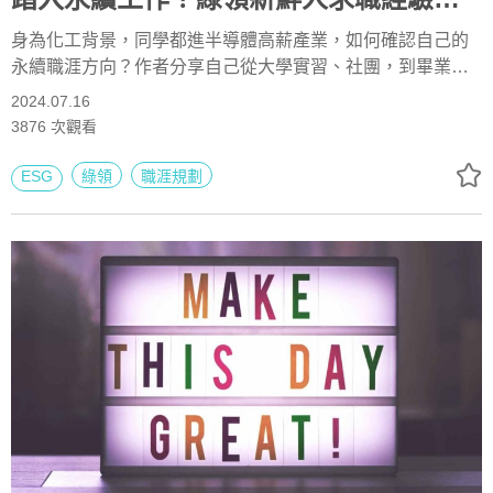
享
身為化工背景，同學都進半導體高薪產業，如何確認自己的
永續職涯方向？作者分享自己從大學實習、社團，到畢業歷
經20間公司面試的相關經驗，求職目標從ESG專員、永續顧
2024.07.16
問到研究類工作，他有哪些心得反思？整理找工作心路歷
3876
次觀看
程，希望幫助到同樣想從事永續職業的求職者。
ESG
綠領
職涯規劃