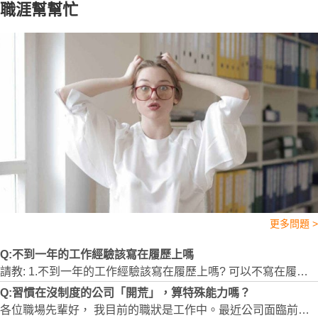
職涯幫幫忙
更多問題 >
Q:不到一年的工作經驗該寫在履歷上嗎
請教: 1.不到一年的工作經驗該寫在履歷上嗎? 可以不寫在履歷上嗎?公司HR可以調閱到勞保資料嗎 2.不到一年的工作都是因為人的因素,若被問到,該如實回覆嗎? 擔心被面試者認為抗壓力不夠,建議如何回覆才不會越說越糟 謝謝
Q:習慣在沒制度的公司「開荒」，算特殊能力嗎？
各位職場先輩好， 我目前的職狀是工作中。最近公司面臨前任專職財務離職（決定回事務所），讓我思考了一個問題：待在「有明確規則、制度、SOP」的工作環境會比較輕鬆嗎?畢竟事務所也不是個輕鬆的地方 因為目前工作10年的職位都是「邊走邊摸索」沒有人帶領的角色，突然很好奇這在職場上算是一種特別的抗壓或工作能力嗎？