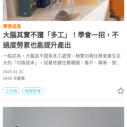
學習成長
大腦其實不擅「多工」！學會一招，不
過度勞累也能提升產出
一般認為，大腦並不擅長多工處理，頻繁切換任務會產生巨
大的「切換成本」。試著依據任務種類、客戶、專案、使用
工具來分類，將同類別任務一起處理，就能在不過度勞累的
2026.01.31
情況下達成高效率產能。本文節錄自《節省工時的100種方
1834
次觀看
法》。
工作術
時間管理