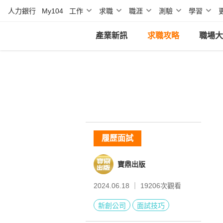
人力銀行
My104
工作
求職
職涯
測驗
學習
產業新訊
求職攻略
職場大
履歷面試
寶鼎出版
2024.06.18 ｜
19206
次觀看
新創公司
面試技巧