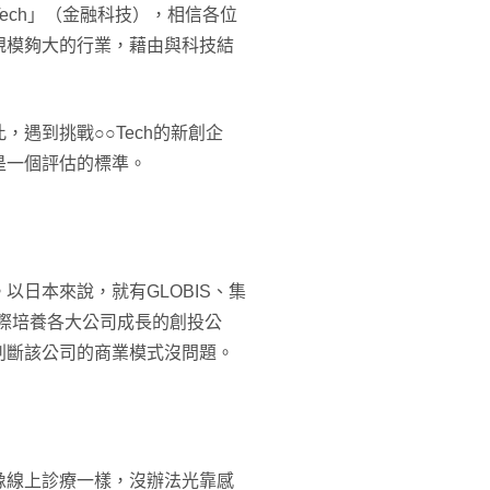
Tech」（金融科技），相信各位
規模夠大的行業，藉由與科技結
遇到挑戰○○Tech的新創企
是一個評估的標準。
日本來說，就有GLOBIS、集
這些以往實際培養各大公司成長的創投公
判斷該公司的商業模式沒問題。
像線上診療一樣，沒辦法光靠感