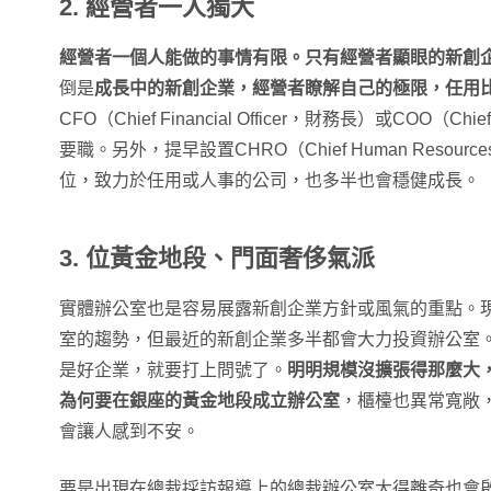
2.
經營者
一人獨大
經營者一個人能做的事情有限。只有經營者顯眼的新創
倒是
成長中的新創企業，經營者瞭解自己的極限，任用
CFO（Chief Financial Officer，財務長）或COO（Chief
要職。另外，提早設置CHRO（Chief Human Resource
位，致力於任用或人事的公司，也多半也會穩健成長。
3. 位黃金地段、門面奢侈氣派
實體辦公室也是容易展露新創企業方針或風氣的重點。現在
室的趨勢，但最近的新創企業多半都會大力投資辦公室
是好企業，就要打上問號了。
明明規模沒擴張得那麼大
為何要在銀座的黃金地段成立辦公室
，櫃檯也異常寬敞
會讓人感到不安。
要是出現在總裁採訪報導上的總裁辦公室大得離奇也會