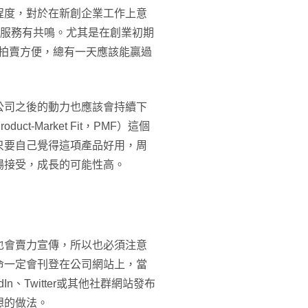
程度，對於在新創企業工作上意
i並對服務有共鳴。尤其是在創業初期
oo!拍賣方便，總有一天應該能贏過
公司之後的動力也應該會持續下
-Market Fit，PMF）這個
只要自己覺得這項產品好用，周
場接受，成長的可能性高。
也會賣力宣傳，所以也必須注意
命一定會刊登在公司網站上，當
n、Twitter或其他社群網站發布
想的做法。