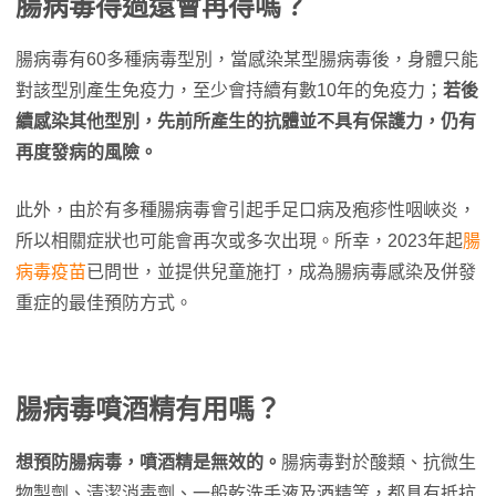
腸病毒得過還會再得嗎？
腸病毒有60多種病毒型別，當感染某型腸病毒後，身體只能
對該型別產生免疫力，至少會持續有數10年的免疫力；
若後
續感染其他型別，先前所產生的抗體並不具有保護力，仍有
再度發病的風險。
此外，由於有多種腸病毒會引起手足口病及疱疹性咽峽炎，
所以相關症狀也可能會再次或多次出現。所幸，2023年起
腸
病毒疫苗
已問世，並提供兒童施打，成為腸病毒感染及併發
重症的最佳預防方式。
腸病毒噴酒精有用嗎？
想預防腸病毒，噴酒精是無效的。
腸病毒對於酸類、抗微生
物製劑、清潔消毒劑、一般乾洗手液及酒精等，都具有抵抗