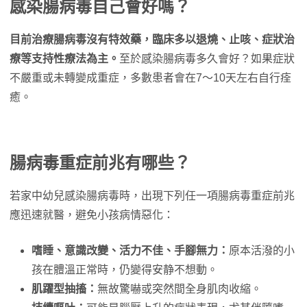
感染腸病毒自己會好嗎？
目前治療腸病毒沒有特效藥，臨床多以退燒、止咳、症狀治
療等支持性療法為主。
至於感染腸病毒多久會好？如果症狀
不嚴重或未轉變成重症，多數患者會在7～10天左右自行痊
癒。
腸病毒重症前兆有哪些？
若家中幼兒感染腸病毒時，出現下列任一項腸病毒重症前兆
應迅速就醫，避免小孩病情惡化：
嗜睡、意識改變、活力不佳、手腳無力：
原本活潑的小
孩在體溫正常時，仍變得安静不想動。
肌躍型抽搐：
無故驚嚇或突然間全身肌肉收縮。