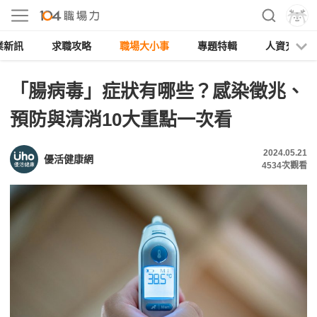
業新訊
求職攻略
職場大小事
專題特輯
人資充電
「腸病毒」症狀有哪些？感染徵兆、
預防與清消10大重點一次看
2024.05.21
優活健康網
4534
次觀看