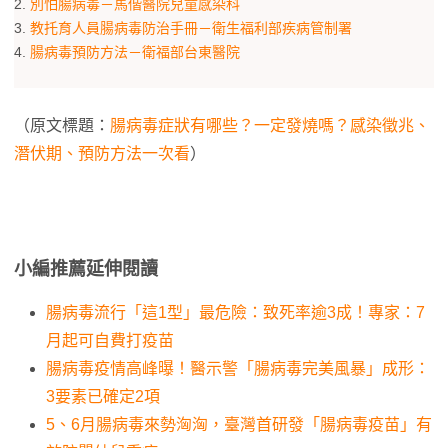
2.
別怕腸病毒－馬偕醫院兒童感染科
3.
教托育人員腸病毒防治手冊－衛生福利部疾病管制署
4.
腸病毒預防方法－衛福部台東醫院
（原文標題：
腸病毒症狀有哪些？一定發燒嗎？感染徵兆、
潛伏期、預防方法一次看
）
小編推薦延伸閱讀
腸病毒流行「這1型」最危險：致死率逾3成！專家：7
月起可自費打疫苗
腸病毒疫情高峰曝！醫示警「腸病毒完美風暴」成形：
3要素已確定2項
5、6月腸病毒來勢洶洶，臺灣首研發「腸病毒疫苗」有