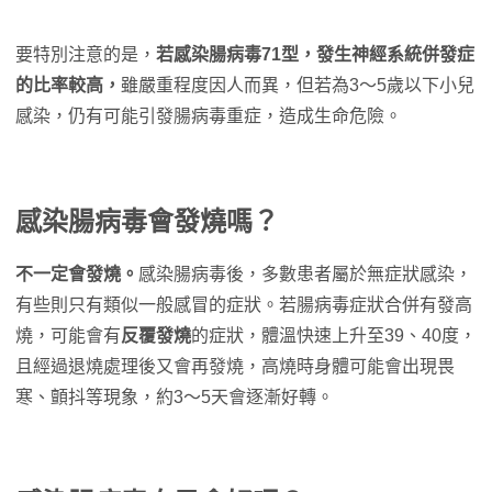
要特別注意的是，
若感染腸病毒71型，發生神經系統併發症
的比率較高，
雖嚴重程度因人而異，但若為3～5歲以下小兒
感染，仍有可能引發腸病毒重症，造成生命危險。
感染腸病毒會發燒嗎？
不一定會發燒。
感染腸病毒後，多數患者屬於無症狀感染，
有些則只有類似一般感冒的症狀。若腸病毒症狀合併有發高
燒，可能會有
反覆發燒
的症狀，體溫快速上升至39、40度，
且經過退燒處理後又會再發燒，高燒時身體可能會出現畏
寒、顫抖等現象，約3～5天會逐漸好轉。