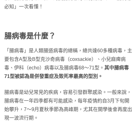
必知」一次看懂！
腸病毒是什麼？
「腸病毒」是人類腸道病毒的總稱，總共達60多種病毒，主
要包含A型及B型克沙奇病毒（coxsackie）、小兒麻痺病
毒、伊科（echo）病毒以及腸病毒68～71型。
其中腸病毒
71型被認為是併發重症及致死率最高的型別。
腸病毒是幼兒常見的疾病，容易引發群聚感染。一般來說，
腸病毒在一年四季都有可能感染，每年疫情約自3月下旬開
始攀升，7～9月夏秋季節為高峰期，尤其在開學後會再度出
現一波流行期。