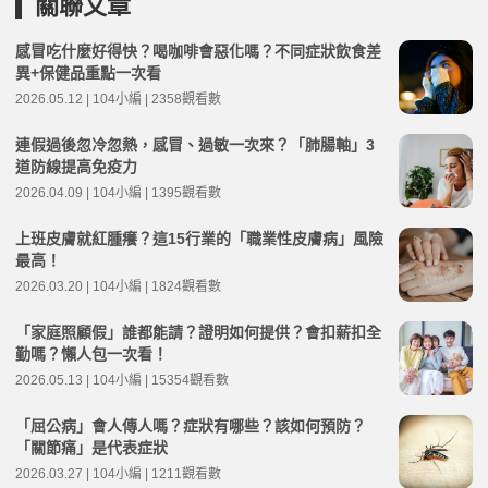
關聯文章
感冒吃什麼好得快？喝咖啡會惡化嗎？不同症狀飲食差
異+保健品重點一次看
2026.05.12 | 104小編 | 2358觀看數
連假過後忽冷忽熱，感冒、過敏一次來？「肺腸軸」3
道防線提高免疫力
2026.04.09 | 104小編 | 1395觀看數
上班皮膚就紅腫癢？這15行業的「職業性皮膚病」風險
最高！
2026.03.20 | 104小編 | 1824觀看數
「家庭照顧假」誰都能請？證明如何提供？會扣薪扣全
勤嗎？懶人包一次看！
2026.05.13 | 104小編 | 15354觀看數
「屈公病」會人傳人嗎？症狀有哪些？該如何預防？
「關節痛」是代表症狀
2026.03.27 | 104小編 | 1211觀看數