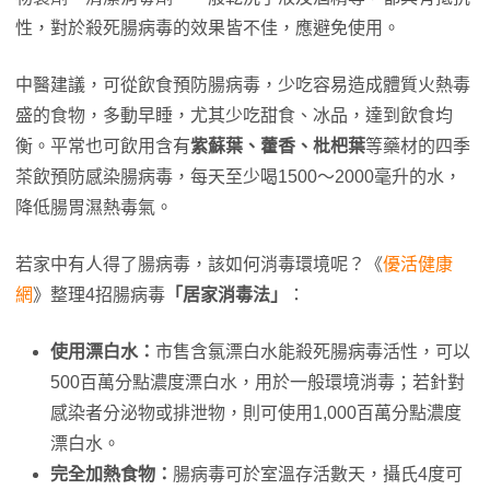
性，對於殺死腸病毒的效果皆不佳，應避免使用。
中醫建議，可從飲食預防腸病毒，少吃容易造成體質火熱毒
盛的食物，多動早睡，尤其少吃甜食、冰品，達到飲食均
衡。平常也可飲用含有
紫蘇葉、藿香、枇杷葉
等藥材的四季
茶飲預防感染腸病毒，每天至少喝1500～2000毫升的水，
降低腸胃濕熱毒氣。
若家中有人得了腸病毒，該如何消毒環境呢？《
優活健康
網
》整理4招腸病毒
「居家消毒法」
：
使用漂白水：
市售含氯漂白水能殺死腸病毒活性，可以
500百萬分點濃度漂白水，用於一般環境消毒；若針對
感染者分泌物或排泄物，則可使用1,000百萬分點濃度
漂白水。
完全加熱食物：
腸病毒可於室溫存活數天，攝氏4度可