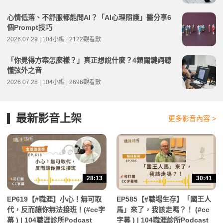
心情低落、不舒服都能問AI？「AI心理照護」醫分享6
個Prompt技巧
2026.07.29 | 104小編 | 2122觀看數
「你覺得方案怎麼樣？」真正想說什麼？4類關鍵詞聽
懂弦外之音
2026.07.28 | 104小編 | 2696觀看數
最新影音上架
更多影音內容 >
28:13
30:41
EP619【#職涯】小心！無可取
EP585【#職場生存】「國王人
代，反而讓你無法接班！(#cc字
馬」來了，我該走嗎？！ (#cc
幕 ) | 104職涯診所Podcast
字幕 ) | 104職涯診所Podcast