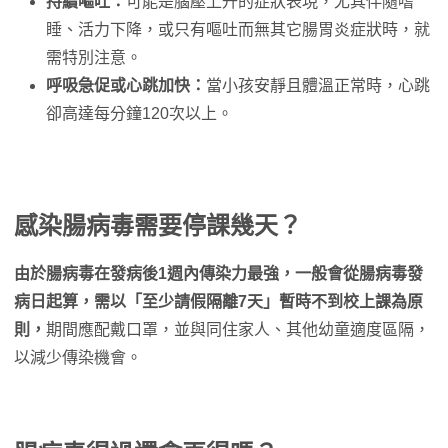
持續嘔吐：
可能是腦壓上升的症狀表現，尤其伴隨嗜
睡、活力下降，或只有嘔吐而無其它腸胃炎症狀時，就
需特別注意。
呼吸急促或心跳加快：
當小孩安靜且體溫正常時，心跳
卻高達每分鐘120次以上。
感染腸病毒需要停課幾天？
由於腸病毒在發病後1週內傳染力最強，一般會從腸病毒發
病日起算，需以「至少請假隔離7天」暫時不到校上課為原
則，
期間應配戴口罩，並與同住家人、其他幼童適度區隔，
以減少傳染機會。