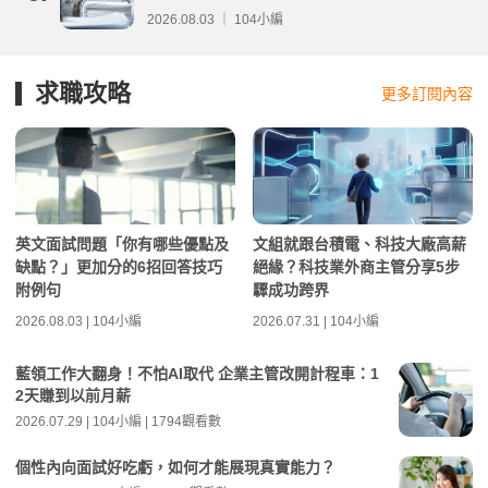
分析
2026.08.03 ｜ 104小編
求職攻略
更多訂閱內容
英文面試問題「你有哪些優點及
文組就跟台積電、科技大廠高薪
缺點？」更加分的6招回答技巧
絕緣？科技業外商主管分享5步
附例句
驟成功跨界
2026.08.03 | 104小編
2026.07.31 | 104小編
藍領工作大翻身！不怕AI取代 企業主管改開計程車：1
2天賺到以前月薪
2026.07.29 | 104小編 | 1794觀看數
個性內向面試好吃虧，如何才能展現真實能力？