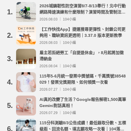
2026城鎮韌性防空演習8/7-8/13舉行！北中行動
1.
網路降速演練有什麼限制？演習時間及管制注意
事項整理
2026.08.03 ｜ 104小編
【工作快找App】捷運搜尋更彈性、封鎖公司更
2.
夠用、職缺資訊更透明｜3.37.0 版本更新教學
2026.08.03 ｜ 104小編
雇主若拒絕勞工「自提退休金」，8月起將加徵
3.
滯納金
2026.08.04 ｜ 104小編
115年5-6月統一發票中獎號碼，千萬獎號38548
4.
029！發票兌獎期限、如何領獎一次看
2026.07.27 ｜ 104小編
AI真的改變了生活？Google報告解密1,500萬筆
5.
Gemini對話真相！
2026.07.29 ｜ 104小編
115分科測驗8/3公告成績！最低錄取分數、五標
6.
級距、回流名額、填志願攻略一次看｜104落點