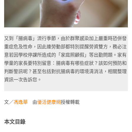
又到「腸病毒」流行季節，由於群聚感染加上嚴重時恐併發
重症危及性命，因此連勞動部都特別提醒勞資雙方，務必注
意若因學校停課所造成的「家庭照顧假」等出勤問題。家有
學童的家長要特別留意：腸病毒有哪些症狀？該如何預防和
判斷警訊呢？甚至包括對抗腸病毒的環境清消法，相關整理
資訊一次告訴您。
文／
馮逸華
由
優活健康網
授權轉載
本文目錄