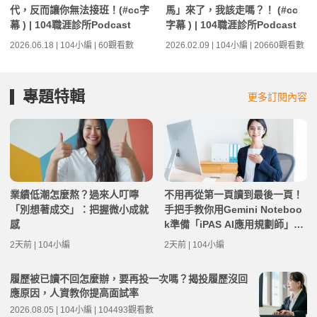
代，反而讓你無法接班！(#cc字
馬」來了，我該走嗎？！ (#cc
幕 ) | 104職涯診所Podcast
字幕 ) | 104職涯診所Podcast
2026.06.18 | 104小編 | 60觀看數
2026.02.09 | 104小編 | 20660觀看數
專題特輯
更多訂閱內容
業績低潮怎麼熬？過來人叮嚀
不用再從第一頁讀到最後一頁！
「別想著成交」：把握微小成就
手把手教你用Gemini Noteboo
感
k準備「iPAS AI應用規劃師」考
試筆記
2天前 | 104小編
2天前 | 104小編
履歷被已讀不回怎麼辦，要再投一次嗎？揭投履歷沒回
應原因，人資教你提高面試率
2026.08.05 | 104小編 | 104493觀看數