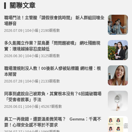
關聯文章
職場鬥法！主管酸「請假很會挑時間」 新人群組回嗆全
場靜音
2026.07.09 | 104小編 | 2190觀看數
多久能獨立作業？菜鳥憂「問問題被噴」 網吐殘酷現
實：環境越操容忍度越低
2026.06.30 | 104小編 | 3125觀看數
職場潛規則沒人教！00後新人慘被貼標籤 網吐槽：根
本陋習
2026.07.28 | 104小編 | 2133觀看數
同事到處說自己被欺負，其實根本沒有？6招識破職場
「受害者敘事」手法
2026.06.01 | 104小編 | 45267觀看數
員工一再做錯，還要溫柔微笑嗎？ Gemma：千萬不
要！心理安全感不等於不要求