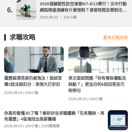
2026城鎮韌性防空演習8/7-8/13舉行！北中行動
6.
網路降速演練有什麼限制？演習時間及管制注意
事項整理
2026.08.03 ｜ 104小編
求職攻略
更多訂閱內容
履歷超漂亮卻仍被淘汰！面試官
英文面試問題「你有哪些優點及
曝3說法超扣分：表現大打折扣
缺點？」更加分的6招回答技巧
附例句
2026.08.04 | 104小編
2026.08.03 | 104小編
你真的看懂JD了嗎？解析矽谷求職邏輯「先有職缺，再
有履歷」4區塊找出高薪籌碼
2026.08.03 | 104小編 | 2339觀看數