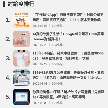
討論度排行
【工作快找App】捷運搜尋更彈性、封鎖公司更
1.
夠用、職缺資訊更透明｜3.37.0 版本更新教學
2026.08.03 ｜ 104小編
AI真的改變了生活？Google報告解密1,500萬筆
2.
Gemini對話真相！
2026.07.29 ｜ 104小編
115年5-6月統一發票中獎號碼，千萬獎號38548
3.
029！發票兌獎期限、如何領獎一次看
2026.07.27 ｜ 104小編
115分科測驗8/3公告成績！最低錄取分數、五標
4.
級距、回流名額、填志願攻略一次看｜104落點
分析
2026.08.03 ｜ 104小編
你真的看懂JD了嗎？解析矽谷求職邏輯「先有職
5.
缺，再有履歷」4區塊找出高薪籌碼
2026.08.03 ｜ 104小編