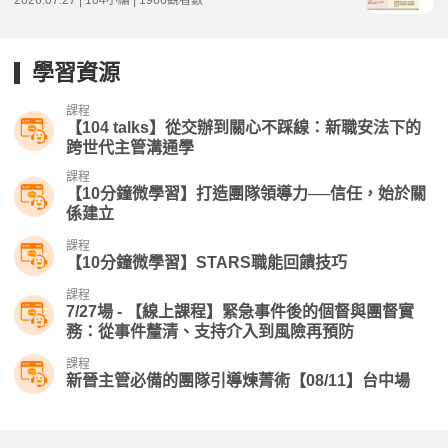
2026.07.27 | 104小編 | 1966觀看數
學習資源
課程
【104 talks】從交辦到關心不踩線：新職安法下的
跨世代主管溝通學
課程
【10分鐘微學習】打造團隊領導力──信任，始於關
係建立
課程
【10分鐘微學習】STARS職能回饋技巧
課程
7/27場 - 【線上課程】緊急事件後的個督與團督實
務：從事件釐清、支持介入到風險再預防
課程
新晉主管必備的團隊引導煉菁術【08/11】台中場