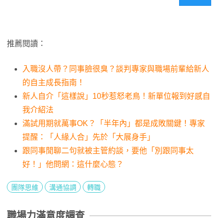
推薦閱讀：
入職沒人帶？同事臉很臭？談判專家與職場前輩給新人
的自主成長指南！
新人自介「這樣說」10秒惹怒老鳥！新單位報到好感自
我介紹法
滿試用期就萬事OK？「半年內」都是成敗關鍵！專家
提醒：「人緣人合」先於「大展身手」
跟同事閒聊二句就被主管約談，要他「別跟同事太
好！」他問網：這什麼心態？
團隊思維
溝通協調
轉職
職場力滿意度調查