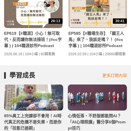
28:13
30:41
EP619【#職涯】小心！無可取
EP585【#職場生存】「國王人
代，反而讓你無法接班！(#cc字
馬」來了，我該走嗎？！ (#cc
幕 ) | 104職涯診所Podcast
字幕 ) | 104職涯診所Podcast
2026.06.18 | 104小編 | 60觀看數
2026.02.09 | 104小編 | 20660觀看數
學習成長
更多訂閱內容
85%員工上完課卻不會用！AI時
心情低落、不舒服都能問AI？
代真正的危機不是失業，而是你
「AI心理照護」醫分享6個Prom
的「技能已過期」
pt技巧