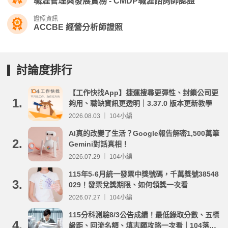
職涯管理與發展實務 - CMDP職涯諮詢師認證
證照資訊
ACCBE 經營分析師證照
討論度排行
【工作快找App】捷運搜尋更彈性、封鎖公司更
1.
夠用、職缺資訊更透明｜3.37.0 版本更新教學
2026.08.03 ｜ 104小編
AI真的改變了生活？Google報告解密1,500萬筆
2.
Gemini對話真相！
2026.07.29 ｜ 104小編
115年5-6月統一發票中獎號碼，千萬獎號38548
3.
029！發票兌獎期限、如何領獎一次看
2026.07.27 ｜ 104小編
115分科測驗8/3公告成績！最低錄取分數、五標
4.
級距、回流名額、填志願攻略一次看｜104落點