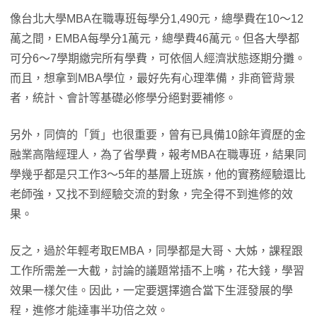
像台北大學MBA在職專班每學分1,490元，總學費在10～12
萬之間，EMBA每學分1萬元，總學費46萬元。但各大學都
可分6～7學期繳完所有學費，可依個人經濟狀態逐期分攤。
而且，想拿到MBA學位，最好先有心理準備，非商管背景
者，統計、會計等基礎必修學分絕對要補修。
另外，同儕的「質」也很重要，曾有已具備10餘年資歷的金
融業高階經理人，為了省學費，報考MBA在職專班，結果同
學幾乎都是只工作3～5年的基層上班族，他的實務經驗還比
老師強，又找不到經驗交流的對象，完全得不到進修的效
果。
反之，過於年輕考取EMBA，同學都是大哥、大姊，課程跟
工作所需差一大截，討論的議題常插不上嘴，花大錢，學習
效果一樣欠佳。因此，一定要選擇適合當下生涯發展的學
程，進修才能達事半功倍之效。