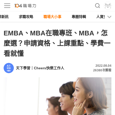
業新訊
求職攻略
職場大小事
專題特輯
人資充電
EMBA、MBA在職專班、MBA，怎
麼選？申請資格、上課重點、學費一
看就懂
2022.08.04
天下學習｜Cheers快樂工作人
26380
次觀看