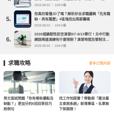
分析
2026.08.03 ｜ 104小編
你真的看懂JD了嗎？解析矽谷求職邏輯「先有職
5.
缺，再有履歷」4區塊找出高薪籌碼
2026.08.03 ｜ 104小編
2026城鎮韌性防空演習8/7-8/13舉行！北中行動
6.
網路降速演練有什麼限制？演習時間及管制注意
事項整理
2026.08.03 ｜ 104小編
求職攻略
更多訂閱內容
英文面試問題「你有哪些優點及
找工作怕踩雷？勞動部「違法雇
缺點？」更加分的6招回答技巧
主查詢系統」新增專區、名單無
附例句
下架期限！