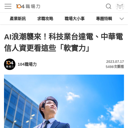
產業新訊
求職攻略
職場大小事
專題特輯
人
AI浪潮襲來！科技業台達電、中華電
信人資更看這些「軟實力」
2023.07.17
104職場力
5498
次觀看