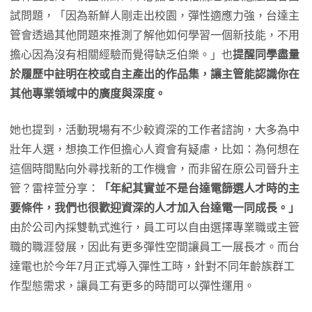
試問題，「因為新鮮人剛走出校園，彈性適應力強，台達主
管會透過其他問題來推測了解他如何學習一個新技能，不用
擔心因為沒有相關經驗而覺得缺乏伯樂。」也
提醒同學盡量
於履歷中註明在校或自主產出的作品集，讓主管能認識你在
其他專業領域中的廣度與深度。
她也提到，活動現場有不少較資深的工作者諮詢，大多為中
壯年人選，想換工作但擔心人資會有疑慮，比如：為何想在
這個時間點向外尋找新的工作機會，而非留在原公司晉升主
管？雷梓萱分享：
「年紀其實並不是台達電篩選人才時的主
要條件，我們也很歡迎資深的人才加入台達電一同成長。」
由於公司內採雙軌式進行，員工可以自由選擇專業職或主管
職的職涯發展，因此有更多彈性空間讓員工一展長才。而台
達電也於今年7月正式導入彈性工時，針對不同年齡族群工
作型態需求，讓員工有更多的時間可以彈性運用。