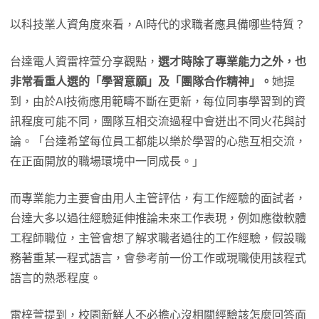
以科技業人資角度來看，AI時代的求職者應具備哪些特質？
台達電人資雷梓萱分享觀點，
選才時除了專業能力之外，也
非常看重人選的「學習意願」及「團隊合作精神」。
她提
到，由於AI技術應用範疇不斷在更新，每位同事學習到的資
訊程度可能不同，團隊互相交流過程中會迸出不同火花與討
論。「台達希望每位員工都能以樂於學習的心態互相交流，
在正面開放的職場環境中一同成長。」
而專業能力主要會由用人主管評估，有工作經驗的面試者，
台達大多以過往經驗延伸推論未來工作表現，例如應徵軟體
工程師職位，主管會想了解求職者過往的工作經驗，假設職
務著重某一程式語言，會參考前一份工作或現職使用該程式
語言的熟悉程度。
雷梓萱提到，校園新鮮人不必擔心沒相關經驗該怎麼回答面