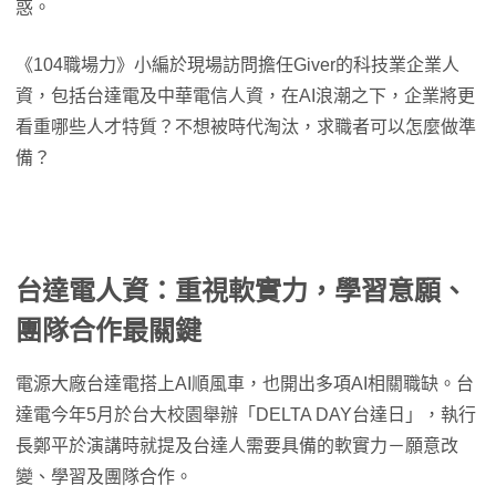
惑。
《104職場力》小編於現場訪問擔任Giver的科技業企業人
資，包括台達電及中華電信人資，在AI浪潮之下，企業將更
看重哪些人才特質？不想被時代淘汰，求職者可以怎麼做準
備？
台達電人資：重視軟實力，學習意願、
團隊合作最關鍵
電源大廠台達電搭上AI順風車，也開出多項AI相關職缺。台
達電今年5月於台大校園舉辦「DELTA DAY台達日」，執行
長鄭平於演講時就提及台達人需要具備的軟實力－願意改
變、學習及團隊合作。