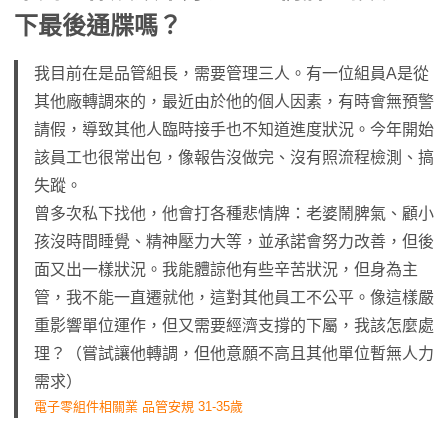
下最後通牒嗎？
我目前在是品管組長，需要管理三人。有一位組員A是從
其他廠轉調來的，最近由於他的個人因素，有時會無預警
請假，導致其他人臨時接手也不知道進度狀況。今年開始
該員工也很常出包，像報告沒做完、沒有照流程檢測、搞
失蹤。
曾多次私下找他，他會打各種悲情牌：老婆鬧脾氣、顧小
孩沒時間睡覺、精神壓力大等，並承諾會努力改善，但後
面又出一樣狀況。我能體諒他有些辛苦狀況，但身為主
管，我不能一直遷就他，這對其他員工不公平。像這樣嚴
重影響單位運作，但又需要經濟支撐的下屬，我該怎麼處
理？（嘗試讓他轉調，但他意願不高且其他單位暫無人力
需求）
電子零組件相關業 品管安規 31-35歲