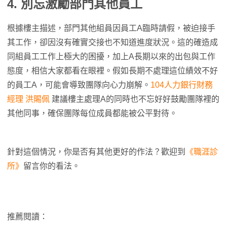
4. 別忘激勵部門其他員工
根據樓主描述，部門其他組員因員工A臨時請假，被迫接手
其工作，卻因沒有確實交接也不知道進度狀況。這的確造成
同組員工工作上極大的困擾，加上A長期以來的出包與工作
態度，相信大家都看在眼裡。假如長期不處理這位績效不好
的員工A，可能會導致團隊向心力崩解。
104人力銀行財務
經理 洪賜佩
建議樓主處理A的同時也不忘好好鼓勵團隊裡的
其他同事，確保團隊每位成員都能被公平對待。
針對這個情況，你是否有其他更好的作法？歡迎到
《職涯診
所》
留言你的看法。
推薦閱讀：