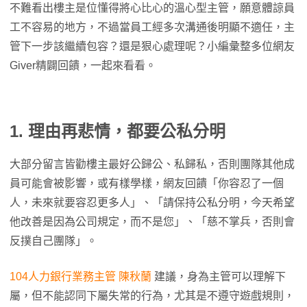
不難看出樓主是位懂得將心比心的溫心型主管，願意體諒員
工不容易的地方，不過當員工經多次溝通後明顯不適任，主
管下一步該繼續包容？還是狠心處理呢？小編彙整多位網友
Giver精闢回饋，一起來看看。
1. 理由再悲情，都要公私分明
大部分留言皆勸樓主最好公歸公、私歸私，否則團隊其他成
員可能會被影響，或有樣學樣，網友回饋「你容忍了一個
人，未來就要容忍更多人」、「請保持公私分明，今天希望
他改善是因為公司規定，而不是您」、「慈不掌兵，否則會
反撲自己團隊」。
104人力銀行業務主管 陳秋蘭
建議，身為主管可以理解下
屬，但不能認同下屬失常的行為，尤其是不遵守遊戲規則，