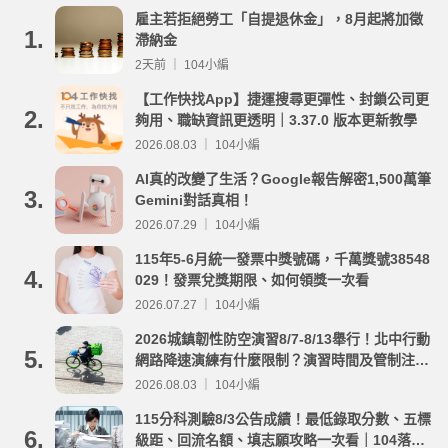
雇主若拒絕勞工「自提退休金」，8月起將加徵
1.
滯納金
2天前 ｜ 104小編
【工作快找App】捷運搜尋更彈性、封鎖公司更
2.
夠用、職缺資訊更透明｜3.37.0 版本更新教學
2026.08.03 ｜ 104小編
AI真的改變了生活？Google報告解密1,500萬筆
3.
Gemini對話真相！
2026.07.29 ｜ 104小編
115年5-6月統一發票中獎號碼，千萬獎號38548
4.
029！發票兌獎期限、如何領獎一次看
2026.07.27 ｜ 104小編
2026城鎮韌性防空演習8/7-8/13舉行！北中行動
5.
網路降速演練有什麼限制？演習時間及管制注意
事項整理
2026.08.03 ｜ 104小編
115分科測驗8/3公告成績！最低錄取分數、五標
6.
級距、回流名額、填志願攻略一次看｜104落點