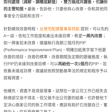
如何處理（減薪、調職或辭退），雙方達成共識後，也讓你
的主管知道。
最後，告訴他，只要他有心改善，你和其他同
事會全力協助和支持。
針對績效改善時程，
台灣宅配通董事長特助
提到，可以先約
A一談，告知工作態度和產出未達目標，希望
一周內改善
；
如一周後若未改善，建議執行為期三個月的PIP
(Performance Improvement Plan)，明確白紙黑字寫下他要
改善的項目、改善的標準、改善期間及定期的跟催進度，執
行PIP仍未達到改善目標，可以
再給他一次1個月
的PIP，若
依舊未達成目標，建議就依照勞動基準法的規定和程序予以
提報資遣。
他補充，資遣不見得是壞事，試想在一家公司工作已經失去
熱情卻又捨不得走，但又做不出公司要的結果，也許替他下
定決心換家公司的新工作環境，應該有助於它改變自己、奮
發向上，這反而是救了員工。