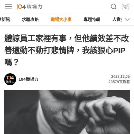
業新訊
求職攻略
職場大小事
專題特輯
人資充電
體諒員工家裡有事，但他績效差不改
善還動不動打悲情牌，我該狠心PIP
嗎？
2023.12.05
104職場力
23579
次觀看