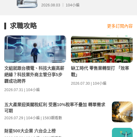
分析
2026.08.03 ｜ 104小編
求職攻略
更多訂閱內容
文組就跟台積電、科技大廠高薪
缺工時代 零售業轉型打 「效率
絕緣？科技業外商主管分享5步
戰」
驟成功跨界
2026.07.30 | 104小編
2026.07.31 | 104小編
五大產業迎美關稅紅利 受惠10%稅率不疊加 轉單需求
可期
2026.07.29 | 104小編 | 1583觀看數
財星500大企業 六台企上榜