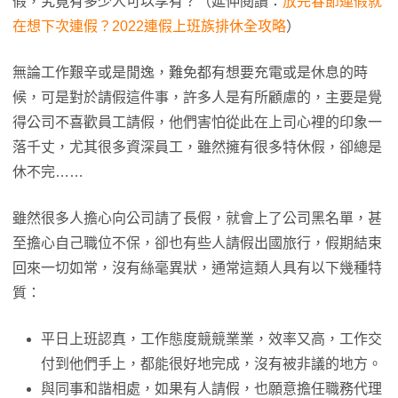
假，究竟有多少人可以享有？（延伸閱讀：
放完春節連假就
在想下次連假？2022連假上班族排休全攻略
）
無論工作艱辛或是閒逸，難免都有想要充電或是休息的時
候，可是對於請假這件事，許多人是有所顧慮的，主要是覺
得公司不喜歡員工請假，他們害怕從此在上司心裡的印象一
落千丈，尤其很多資深員工，雖然擁有很多特休假，卻總是
休不完……
雖然很多人擔心向公司請了長假，就會上了公司黑名單，甚
至擔心自己職位不保，卻也有些人請假出國旅行，假期結束
回來一切如常，沒有絲毫異狀，通常這類人具有以下幾種特
質：
平日上班認真，工作態度競競業業，效率又高，工作交
付到他們手上，都能很好地完成，沒有被非議的地方。
與同事和諧相處，如果有人請假，也願意擔任職務代理