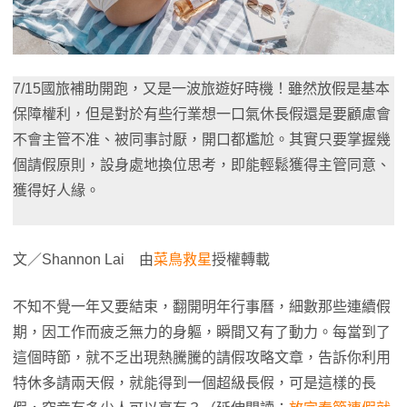
7/15國旅補助開跑，又是一波旅遊好時機！雖然放假是基本
保障權利，但是對於有些行業想一口氣休長假還是要顧慮會
不會主管不准、被同事討厭，開口都尷尬。其實只要掌握幾
個請假原則，設身處地換位思考，即能輕鬆獲得主管同意、
獲得好人緣。
文／Shannon Lai 由
菜鳥救星
授權轉載
不知不覺一年又要結束，翻開明年行事曆，細數那些連續假
期，因工作而疲乏無力的身軀，瞬間又有了動力。每當到了
這個時節，就不乏出現熱騰騰的請假攻略文章，告訴你利用
特休多請兩天假，就能得到一個超級長假，可是這樣的長