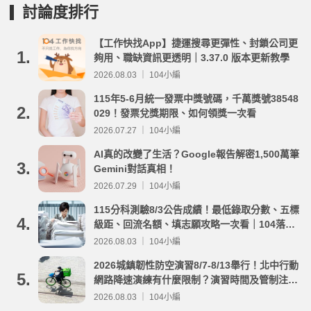
討論度排行
【工作快找App】捷運搜尋更彈性、封鎖公司更
1.
夠用、職缺資訊更透明｜3.37.0 版本更新教學
2026.08.03 ｜ 104小編
115年5-6月統一發票中獎號碼，千萬獎號38548
2.
029！發票兌獎期限、如何領獎一次看
2026.07.27 ｜ 104小編
AI真的改變了生活？Google報告解密1,500萬筆
3.
Gemini對話真相！
2026.07.29 ｜ 104小編
115分科測驗8/3公告成績！最低錄取分數、五標
4.
級距、回流名額、填志願攻略一次看｜104落點
分析
2026.08.03 ｜ 104小編
2026城鎮韌性防空演習8/7-8/13舉行！北中行動
5.
網路降速演練有什麼限制？演習時間及管制注意
事項整理
2026.08.03 ｜ 104小編