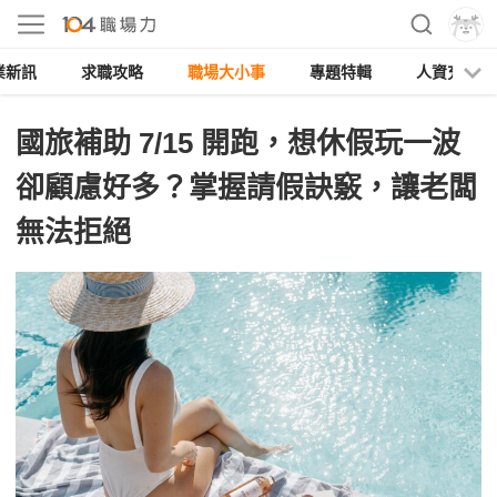
業新訊
求職攻略
職場大小事
專題特輯
人資充電
國旅補助 7/15 開跑，想休假玩一波
卻顧慮好多？掌握請假訣竅，讓老闆
無法拒絕