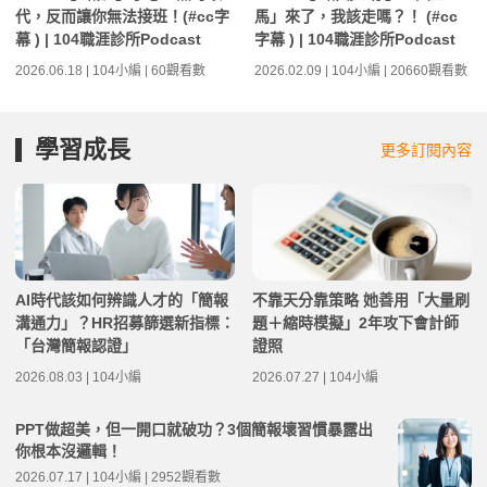
代，反而讓你無法接班！(#cc字
馬」來了，我該走嗎？！ (#cc
幕 ) | 104職涯診所Podcast
字幕 ) | 104職涯診所Podcast
2026.06.18 | 104小編 | 60觀看數
2026.02.09 | 104小編 | 20660觀看數
學習成長
更多訂閱內容
AI時代該如何辨識人才的「簡報
不靠天分靠策略 她善用「大量刷
溝通力」？HR招募篩選新指標：
題＋縮時模擬」2年攻下會計師
「台灣簡報認證」
證照
2026.08.03 | 104小編
2026.07.27 | 104小編
PPT做超美，但一開口就破功？3個簡報壞習慣暴露出
你根本沒邏輯！
2026.07.17 | 104小編 | 2952觀看數