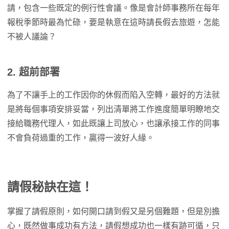
請，包含一些既定的例行性會議。像是會計師事務所在每年
報稅季節時最為忙碌，要是執意在這時請長假去旅遊，怎能
不被人議論？
2. 超前部署
為了不讓手上的工作因你的休假而陷入空轉，最好的方法就
是將每個事項安排妥當，列出清單將工作進度簡單明瞭地交
接給職務代理人，如此既讓上司放心，也讓承接工作的同事
不會負荷過重的工作，贏得一波好人緣。
請假秘訣在這！
掌握了請假原則，如何開口請到假又是另個難題，但是別擔
心，既然做事成功有方法，請假想成功也一樣有跡可循，只