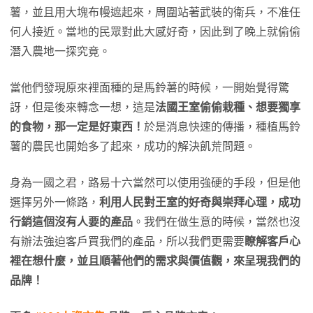
薯，並且用大塊布幔遮起來，周圍站著武裝的衛兵，不准任
何人接近。當地的民眾對此大感好奇，因此到了晚上就偷偷
潛入農地一探究竟。
當他們發現原來裡面種的是馬鈴薯的時候，一開始覺得驚
訝，但是後來轉念一想，這是
法國王室偷偷栽種、想要獨享
的食物，那一定是好東西！
於是消息快速的傳播，種植馬鈴
薯的農民也開始多了起來，成功的解決飢荒問題。
身為一國之君，路易十六當然可以使用強硬的手段，但是他
選擇另外一條路，
利用人民對王室的好奇與崇拜心理，成功
行銷這個沒有人要的產品
。我們在做生意的時候，當然也沒
有辦法強迫客戶買我們的產品，所以我們更需要
瞭解客戶心
裡在想什麼，並且順著他們的需求與價值觀，來呈現我們的
品牌！