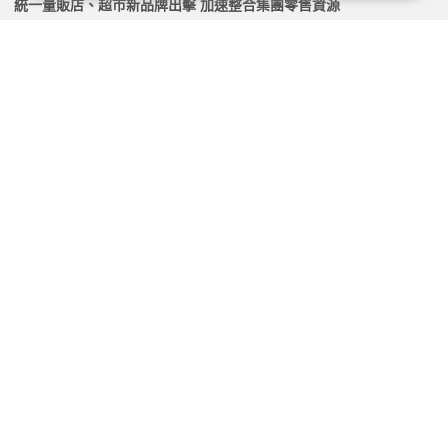
統一量販店、超市新品牌出擊 加速整合集團零售資源
2026.07.01 | 104小編 | 2440觀看數
產品經理的「向上管理」必修課：老闆需求變來變去怎
麼辦？
2026.04.23 | 104小編 | 4429觀看數
下半年留才怎麼守？用員工體驗數據，在離職前出手！
2026.07.27 | 104小編 | 2068觀看數
唯一正職是店長！百貨櫃哥櫃姐寧兼職數十年 資深員工
曝優勢：工作不焦慮
2026.03.18 | 104小編 | 2959觀看數
學習資源
測驗
產品介紹及解說銷售能力測驗