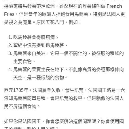
探險家將馬鈴薯帶進歐洲，雖然現在的炸薯條叫做
French
Fries，但是當年的歐洲人拒絕食用馬鈴薯，特別是法國人更
是視之為魔鬼。原因五花八門，例如：
吃馬鈴薯會得麻瘋病、
聖經中沒有提到過馬鈴薯、
馬鈴薯來自美洲，它是一個不開化的、被征服的種族的
主要食物、
馬鈴薯的果實生長在地下，不能像高貴的麥穗那樣伸向
天空，是一種低賤的食物。
西元1785年，法國農業欠收，發生飢荒，法國國王路易十六
深知馬鈴薯簡單易種，會是飢荒的救星，但是驕傲的法國人
民不屑這個食物。
如果你是法國國王，你會怎麼解決這個問題呢？你會使用國