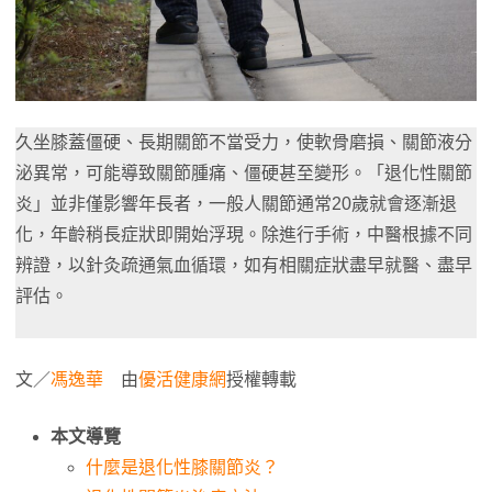
久坐膝蓋僵硬、長期關節不當受力，使軟骨磨損、關節液分
泌異常，可能導致關節腫痛、僵硬甚至變形。「退化性關節
炎」並非僅影響年長者，一般人關節通常20歲就會逐漸退
化，年齡稍長症狀即開始浮現。除進行手術，中醫根據不同
辨證，以針灸疏通氣血循環，如有相關症狀盡早就醫、盡早
評估。
文／
馮逸華
由
優活健康網
授權轉載
本文導覽
什麼是退化性膝關節炎？