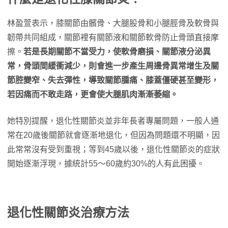
林盈萱表示，膝關節由髕骨、大腿股骨和小腿脛骨及軟骨與
韌帶共同組成，關節裡有關節液和關節軟骨防止骨頭直接摩
擦。
若是長期關節不當受力，使軟骨磨損、關節液分泌異
常，骨頭間緩衝減少，則會進一步產生周邊骨異常增生及關
節腔變窄、失去彈性，導致關節腫痛、膝蓋僵硬甚至變形，
若因痛而不敢走路，更會使大腿肌肉漸漸萎縮。
她特別提醒，退化性關節炎並非年長者專屬問題，一般人通
常在20歲後關節就會逐漸地退化，但因為問題還不明顯，因
此常常沒有受到重視；等到45歲以後，退化性關節炎的症狀
開始逐漸浮現，據統計55～60歲約30%的人有此困擾。
退化性關節炎治療方法