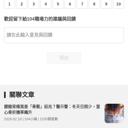
1
2
3
4
5
6
7
8
9
10
歡迎留下給104職場力的建議與回饋
送出
關聯文章
腰酸背痛竟是「骨鬆」前兆？醫示警：冬天日照少，當
心骨折機率飆升
2026.02.10 | 104小編 | 1535觀看數