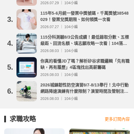
2026.07.29 ｜ 104小編
115年5-6月統一發票中獎號碼，千萬獎號38548
3.
029！發票兌獎期限、如何領獎一次看
2026.07.27 ｜ 104小編
115分科測驗8/3公告成績！最低錄取分數、五標
4.
級距、回流名額、填志願攻略一次看｜104落點
分析
2026.08.03 ｜ 104小編
你真的看懂JD了嗎？解析矽谷求職邏輯「先有職
5.
缺，再有履歷」4區塊找出高薪籌碼
2026.08.03 ｜ 104小編
2026城鎮韌性防空演習8/7-8/13舉行！北中行動
6.
網路降速演練有什麼限制？演習時間及管制注意
事項整理
2026.08.03 ｜ 104小編
求職攻略
更多訂閱內容