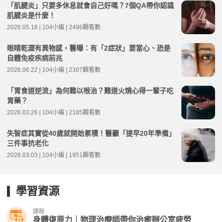
「肌腱炎」只要多休息就會自己好嗎？7個QA帶你認識
肌腱炎是什麼！
2026.05.18 | 104小編 | 2496觀看數
眼睛乾澀有異物感，醫曝：有「2症狀」要當心、恐是
自體免疫疾病前兆
2026.06.22 | 104小編 | 2307觀看數
「胃食道逆流」為何難以根治？難道火燒心得一輩子吃
胃藥？
2026.03.26 | 104小編 | 2185觀看數
失智症其實從40歲就開始累積！醫籲「提早20年準備」
三件事抗老化
2026.03.03 | 104小編 | 1951觀看數
學習資源
課程
身體復原力｜物理治療師帶你治癒辦公室疲勞