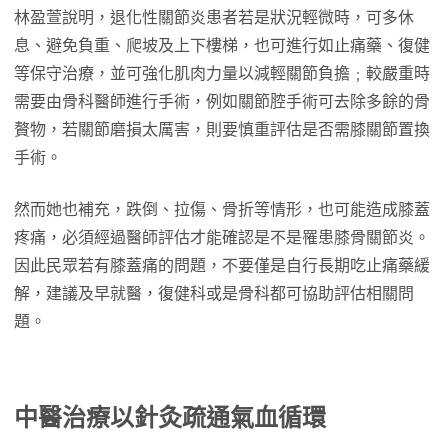
林盈萱說明，退化性關節炎患者若是狀況輕微時，可多休
息、避免負重、爬坡及上下樓梯，也可進行如止痛藥、復健
等保守治療，並可強化肌肉力量以減輕關節負擔﹔較嚴重時
需要由骨科醫師進行手術，例如關節腔手術可去除多餘的骨
贅物，若關節磨損太厲害，則要慎重評估是否需膝關節置換
手術。
然而她也補充，跌倒、拉傷、骨折等情形，也可能造成膝蓋
疼痛，必須經過醫師評估才能確認是不是罹患膝骨關節炎。
因此民眾若有膝蓋痛的問題，不要僅是自行長期吃止痛藥緩
解，建議及早就醫，復健科或是骨科都可協助評估相關問
題。
中醫治療以針灸疏通氣血循環