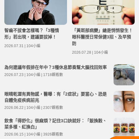
智齒不拔會怎樣嗎？「3種情
「黃斑部病變」總是悄悄發生！
形」若出現，建議要拔掉！
眼科醫授日常保健3招、及早預
防
2026.07.31 | 104小編
2026.07.28 | 104小編
為何建議年假排在年中？3種休息節奏幫大腦找回效率
2026.07.23 | 104小編 | 1718觀看數
眼睛乾澀有異物感，醫曝：有「2症狀」要當心、恐是
自體免疫疾病前兆
2026.06.22 | 104小編 | 2307觀看數
飲食「得舒化」很麻煩？記住3口訣就好：「飯換穀、
菜多樣、紅換白」
2026.06.15 | 104小編 | 3926觀看數