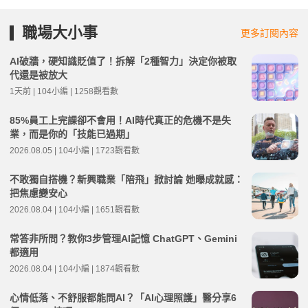
職場大小事
更多訂閱內容
AI破牆，硬知識貶值了！拆解「2種智力」決定你被取
代還是被放大
1天前 | 104小編 | 1258觀看數
85%員工上完課卻不會用！AI時代真正的危機不是失
業，而是你的「技能已過期」
2026.08.05 | 104小編 | 1723觀看數
不敢獨自搭機？新興職業「陪飛」掀討論 她曝成就感：
把焦慮變安心
2026.08.04 | 104小編 | 1651觀看數
常答非所問？教你3步管理AI記憶 ChatGPT、Gemini
都適用
2026.08.04 | 104小編 | 1874觀看數
心情低落、不舒服都能問AI？「AI心理照護」醫分享6