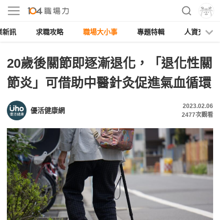
業新訊
求職攻略
職場大小事
專題特輯
人資充電
20歲後關節即逐漸退化，「退化性關
節炎」可借助中醫針灸促進氣血循環
2023.02.06
優活健康網
2477
次觀看