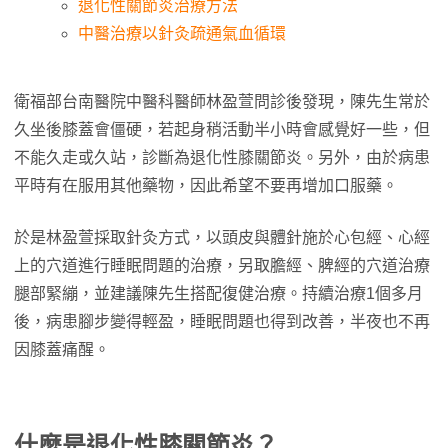
退化性關節炎治療方法
中醫治療以針灸疏通氣血循環
衛福部台南醫院中醫科醫師林盈萱問診後發現，陳先生常於
久坐後膝蓋會僵硬，若起身稍活動半小時會感覺好一些，但
不能久走或久站，診斷為退化性膝關節炎。另外，由於病患
平時有在服用其他藥物，因此希望不要再增加口服藥。
於是林盈萱採取針灸方式，以頭皮與體針施於心包經、心經
上的穴道進行睡眠問題的治療，另取膽經、脾經的穴道治療
腿部緊繃，並建議陳先生搭配復健治療。持續治療1個多月
後，病患腳步變得輕盈，睡眠問題也得到改善，半夜也不再
因膝蓋痛醒。
什麼是退化性膝關節炎？