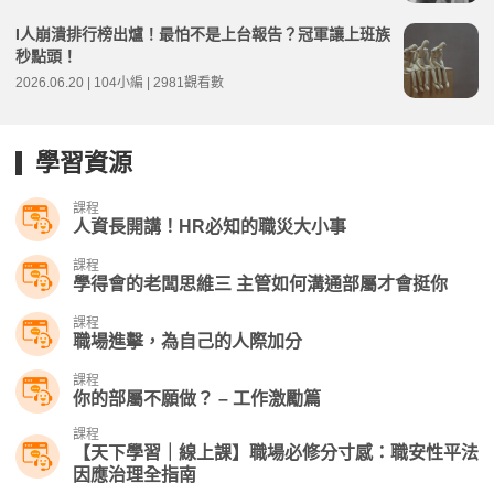
I人崩潰排行榜出爐！最怕不是上台報告？冠軍讓上班族
秒點頭！
2026.06.20 | 104小編 | 2981觀看數
學習資源
課程
人資長開講！HR必知的職災大小事
課程
學得會的老闆思維三 主管如何溝通部屬才會挺你
課程
職場進擊，為自己的人際加分
課程
你的部屬不願做？ – 工作激勵篇
課程
【天下學習｜線上課】職場必修分寸感：職安性平法
因應治理全指南