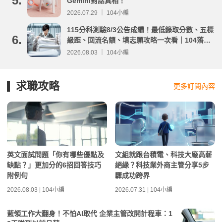
5.
Gemini對話真相！
2026.07.29 ｜ 104小編
115分科測驗8/3公告成績！最低錄取分數、五標
6.
級距、回流名額、填志願攻略一次看｜104落點
分析
2026.08.03 ｜ 104小編
求職攻略
更多訂閱內容
英文面試問題「你有哪些優點及
文組就跟台積電、科技大廠高薪
缺點？」更加分的6招回答技巧
絕緣？科技業外商主管分享5步
附例句
驟成功跨界
2026.08.03 | 104小編
2026.07.31 | 104小編
藍領工作大翻身！不怕AI取代 企業主管改開計程車：1