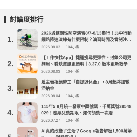
討論度排行
2026城鎮韌性防空演習8/7-8/13舉行！北中行動
1.
網路降速演練有什麼限制？演習時間及管制注意
事項整理
2026.08.03 ｜ 104小編
【工作快找App】捷運搜尋更彈性、封鎖公司更
2.
夠用、職缺資訊更透明｜3.37.0 版本更新教學
2026.08.03 ｜ 104小編
雇主若拒絕勞工「自提退休金」，8月起將加徵
3.
滯納金
2026.08.04 ｜ 104小編
115年5-6月統一發票中獎號碼，千萬獎號38548
4.
029！發票兌獎期限、如何領獎一次看
2026.07.27 ｜ 104小編
AI真的改變了生活？Google報告解密1,500萬筆