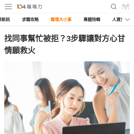
業新訊
求職攻略
職場大小事
專題特輯
人資充電
找同事幫忙被拒？3步驟讓對方心甘
情願救火