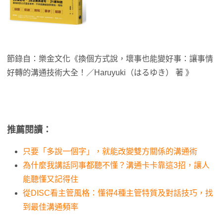
節錄自：樂金文化《換個方式說，壞事也能變好事：讓事情
好轉的溝通技術大全！／Haruyuki（はるゆき） 著 》
推薦閱讀：
只要「多說一個字」，就能改變雙方關係的溝通術
為什麼我講話同事都聽不懂？溝通卡卡靠這3招，讓人
能聽懂又記得住
從DISC看主管風格：懂得4種主管特質及對話技巧，找
到最佳溝通頻率