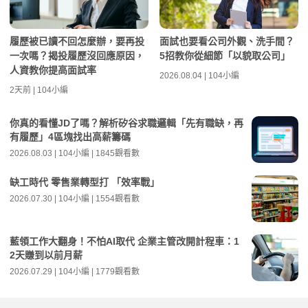
履歷被已讀不回怎麼辦，要再投
面試也要看公司外觀、洗手間？
一次嗎？揭投履歷沒回應原因，
5招教你從細節「以貌取公司」
人資教你提高面試率
2026.08.04 | 104小編
2天前 | 104小編
你真的看懂JD了嗎？解析矽谷求職邏輯「先有職缺，再
有履歷」4區塊找出高薪籌碼
2026.08.03 | 104小編 | 1845觀看數
缺工時代 零售業轉型打 「效率戰」
2026.07.30 | 104小編 | 1554觀看數
藍領工作大翻身！不怕AI取代 企業主管改開計程車：1
2天賺到以前月薪
2026.07.29 | 104小編 | 1779觀看數