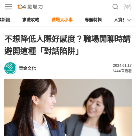
業新訊
求職攻略
職場大小事
專題特輯
人資充電
不想降低人際好感度？職場閒聊時請
避開這種「對話陷阱」
2024.01.17
樂金文化
3444
次觀看