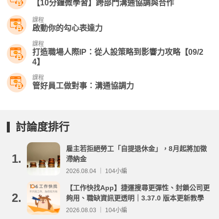
【10分鐘微學習】跨部門溝通協調與合作
課程
啟動你的勾心表達力
課程
打造職場人際IP：從人設策略到影響力攻略【09/2
4】​
課程
管好員工做對事：溝通協調力
討論度排行
雇主若拒絕勞工「自提退休金」，8月起將加徵
1.
滯納金
2026.08.04 ｜ 104小編
【工作快找App】捷運搜尋更彈性、封鎖公司更
2.
夠用、職缺資訊更透明｜3.37.0 版本更新教學
2026.08.03 ｜ 104小編