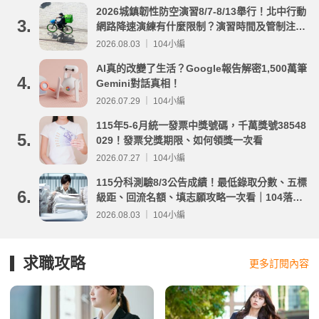
2026城鎮韌性防空演習8/7-8/13舉行！北中行動
3.
網路降速演練有什麼限制？演習時間及管制注意
事項整理
2026.08.03 ｜ 104小編
AI真的改變了生活？Google報告解密1,500萬筆
4.
Gemini對話真相！
2026.07.29 ｜ 104小編
115年5-6月統一發票中獎號碼，千萬獎號38548
5.
029！發票兌獎期限、如何領獎一次看
2026.07.27 ｜ 104小編
115分科測驗8/3公告成績！最低錄取分數、五標
6.
級距、回流名額、填志願攻略一次看｜104落點
分析
2026.08.03 ｜ 104小編
求職攻略
更多訂閱內容