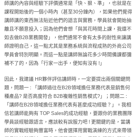
師講的內容與經驗下評價通常是「快、狠、準」，也就是在
課程開始後的一個小時內（甚至30分鐘內），如果他們覺得
講師講的東西無法貼近他們的語言與實務，學員就會開始抽
離且不願意投入；因為他們會想「與其花時間上課，我還不
如去做B2B業務開發」，他們通常不會有太多的耐性來讓講
師證明自己，這一點尤其是業務系統與流程成熟的外商公司
學員會特別明顯。而這一點是講師無論花多少時間備課都彌
補不了的，因為「行家一出手，便知有沒有 !」
因此，我建議 HR夥伴評估講師時，一定要提出兩個關鍵問
題，問題一 : 「講師過往在B2B領域擔任業務代表是銷售何
種產品? 是否高度符合 B2B複雜性銷售模式?」；問題二 :
「講師在B2B領域擔任業務代表有甚麼成功經驗？」。我相
信若講師能夠有 TOP Sales的成功經驗，要跟你的業務團隊
學員談經驗跟語言，應該較有說服力吧 ! 更關鍵的是，當講
師的實戰經驗夠豐富時，他會選擇用實戰演練的方式來帶領