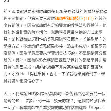
前面兩項關鍵要素都跟講師在 B2B業務領域的經驗與業務課
程閱歷相關，但第三要素就跟
講師對講師技巧 (TTT)
的純熟
度有關係了。因為當講師有足夠豐富的教學法和經驗時，他
就能夠讓札實的內容活化，幫助學員用最合適的方式來學
習。尤其對較缺乏耐性的業務團隊學員而言，若採取單向的
講授方式，不論講師業務經驗多棒，過去多成功，都跟學員
沒關係，因為學員是要來學習銷售技巧的，不是聽講師分經
驗的。另外，因為B2B業務銷售課程所探討的都是學員非常
真實的銷售場景，講師必須要有非常高的靈活度與應變能
力，才能 Hold 得住學員，否則一下子就被學員問倒了，學
員對講師也沒信心了。
因此，我建議 HR夥伴評估講師時，針對此點必定要問一個
關鍵問題 : 「講師，你一年上幾天的課？」這個問題就代表
一切了。職業講師在企業授課的成功評估關鍵是「Repeat