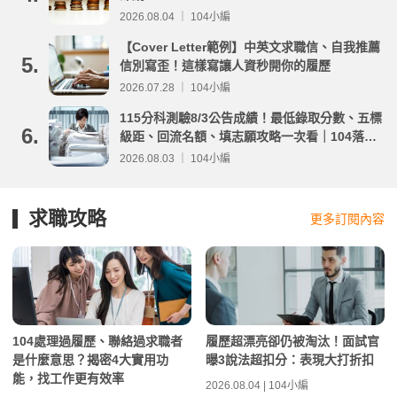
2026.08.04 ｜ 104小編
【Cover Letter範例】中英文求職信、自我推薦
5.
信別寫歪！這樣寫讓人資秒開你的履歷
2026.07.28 ｜ 104小編
115分科測驗8/3公告成績！最低錄取分數、五標
6.
級距、回流名額、填志願攻略一次看｜104落點
分析
2026.08.03 ｜ 104小編
求職攻略
更多訂閱內容
104處理過履歷、聯絡過求職者
履歷超漂亮卻仍被淘汰！面試官
是什麼意思？揭密4大實用功
曝3說法超扣分：表現大打折扣
能，找工作更有效率
2026.08.04 | 104小編