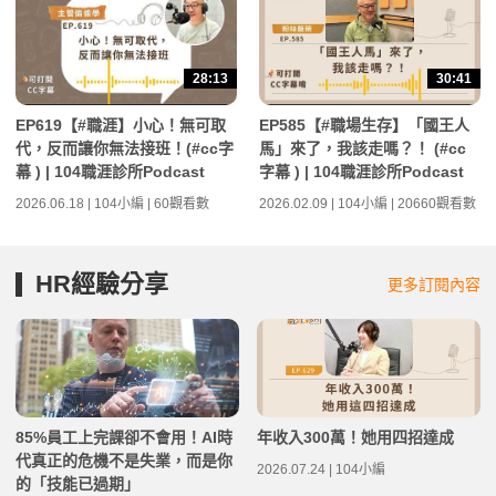
28:13
30:41
EP619【#職涯】小心！無可取
EP585【#職場生存】「國王人
代，反而讓你無法接班！(#cc字
馬」來了，我該走嗎？！ (#cc
幕 ) | 104職涯診所Podcast
字幕 ) | 104職涯診所Podcast
2026.06.18 | 104小編 | 60觀看數
2026.02.09 | 104小編 | 20660觀看數
HR經驗分享
更多訂閱內容
85%員工上完課卻不會用！AI時
年收入300萬！她用四招達成
代真正的危機不是失業，而是你
2026.07.24 | 104小編
的「技能已過期」