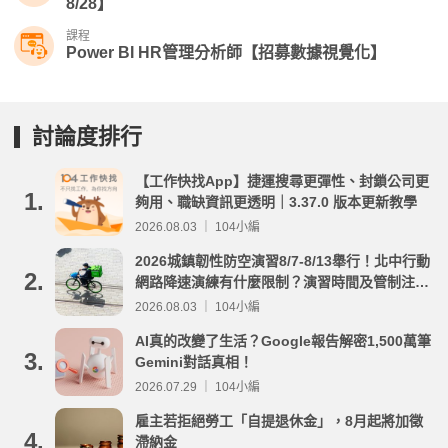
8/28】
課程
Power BI HR管理分析師【招募數據視覺化】
討論度排行
【工作快找App】捷運搜尋更彈性、封鎖公司更
1.
夠用、職缺資訊更透明｜3.37.0 版本更新教學
2026.08.03 ｜ 104小編
2026城鎮韌性防空演習8/7-8/13舉行！北中行動
2.
網路降速演練有什麼限制？演習時間及管制注意
事項整理
2026.08.03 ｜ 104小編
AI真的改變了生活？Google報告解密1,500萬筆
3.
Gemini對話真相！
2026.07.29 ｜ 104小編
雇主若拒絕勞工「自提退休金」，8月起將加徵
4.
滯納金