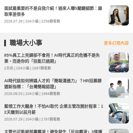
面試最重要的不是自我介紹！過來人曝5關鍵細節：錄
取率差很多
2026.07.28 | 104小編 | 2258觀看數
職場大小事
更多訂閱內容
85%員工上完課卻不會用！AI時代真正的危機不是失
業，而是你的「技能已過期」
2天前 | 104小編 | 1697觀看數
AI時代該如何辨識人才的「簡報溝通力」？HR招募篩
選新指標：「台灣簡報認證」
2026.08.03 | 104小編 | 1994觀看數
藍領工作大翻身！不怕AI取代 企業主管改開計程車：1
2天賺到以前月薪
2026.07.29 | 104小編 | 1787觀看數
主管也可能被部屬霸凌！避免發生「反向霸凌」3道護