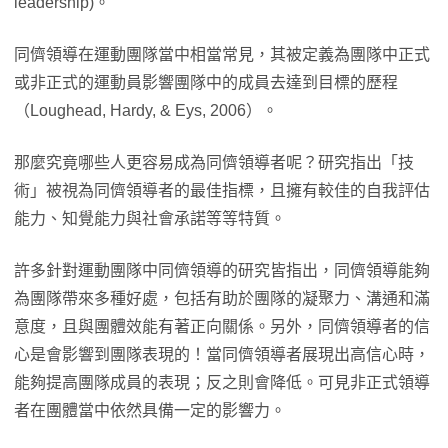
leadership)。
同儕領導在運動團隊當中相當常見，其被定義為團隊中正式
或非正式的運動員影響團隊中的成員去達到目標的歷程
（Loughead, Hardy, & Eys, 2006）。
那麼究竟哪些人更容易成為同儕領導者呢？研究指出「技
術」被視為同儕領導者的最佳指標，且擁有較佳的自我評估
能力、知覺能力與社會承諾等等特質。
許多針對運動團隊中同儕領導的研究皆指出，同儕領導能夠
為團隊帶來多種好處，包括有助於團隊的凝聚力、溝通和滿
意度，且與團體效能有著正向關係。另外，同儕領導者的信
心是會影響到團隊表現的！當同儕領導者展現出高信心時，
能夠提高團隊成員的表現；反之則會降低。可見非正式領導
者在團體當中依然具備一定的影響力。