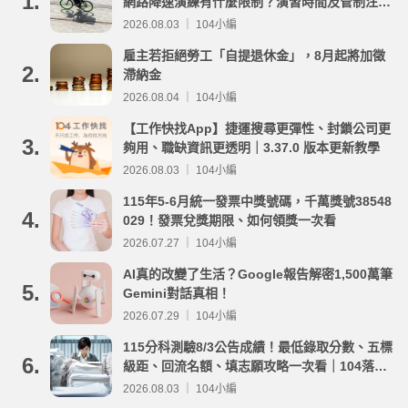
1.
網路降速演練有什麼限制？演習時間及管制注意
事項整理
2026.08.03 ｜ 104小編
雇主若拒絕勞工「自提退休金」，8月起將加徵
2.
滯納金
2026.08.04 ｜ 104小編
【工作快找App】捷運搜尋更彈性、封鎖公司更
3.
夠用、職缺資訊更透明｜3.37.0 版本更新教學
2026.08.03 ｜ 104小編
115年5-6月統一發票中獎號碼，千萬獎號38548
4.
029！發票兌獎期限、如何領獎一次看
2026.07.27 ｜ 104小編
AI真的改變了生活？Google報告解密1,500萬筆
5.
Gemini對話真相！
2026.07.29 ｜ 104小編
115分科測驗8/3公告成績！最低錄取分數、五標
6.
級距、回流名額、填志願攻略一次看｜104落點
分析
2026.08.03 ｜ 104小編