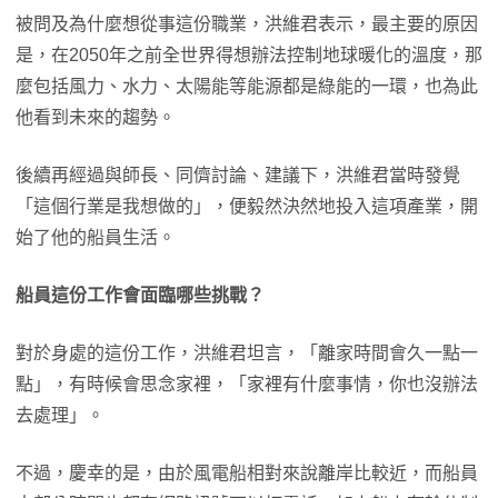
被問及為什麼想從事這份職業，洪維君表示，最主要的原因
是，在2050年之前全世界得想辦法控制地球暖化的溫度，那
麼包括風力、水力、太陽能等能源都是綠能的一環，也為此
他看到未來的趨勢。
後續再經過與師長、同儕討論、建議下，洪維君當時發覺
「這個行業是我想做的」，便毅然決然地投入這項產業，開
始了他的船員生活。
船員這份工作會面臨哪些挑戰？
對於身處的這份工作，洪維君坦言，「離家時間會久一點一
點」，有時候會思念家裡，「家裡有什麼事情，你也沒辦法
去處理」。
不過，慶幸的是，由於風電船相對來說離岸比較近，而船員