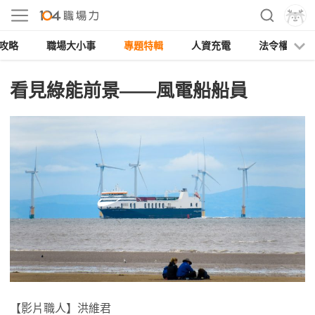
攻略
職場大小事
專題特輯
人資充電
法令權益
看見綠能前景——風電船船員
【影片職人】洪維君