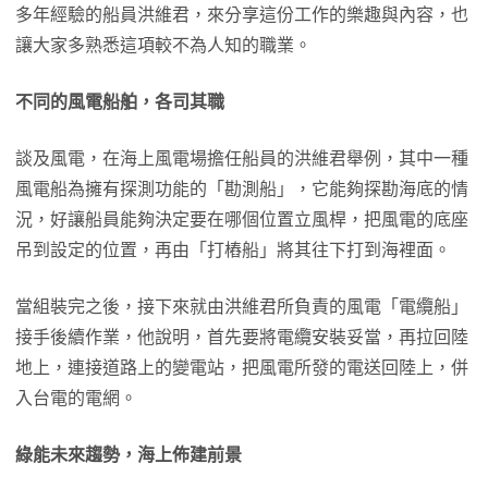
多年經驗的船員洪維君，來分享這份工作的樂趣與內容，也
讓大家多熟悉這項較不為人知的職業。
不同的風電船舶，各司其職
談及風電，在海上風電場擔任船員的洪維君舉例，其中一種
風電船為擁有探測功能的「勘測船」，它能夠探勘海底的情
況，好讓船員能夠決定要在哪個位置立風桿，把風電的底座
吊到設定的位置，再由「打樁船」將其往下打到海裡面。
當組裝完之後，接下來就由洪維君所負責的風電「電纜船」
接手後續作業，他說明，首先要將電纜安裝妥當，再拉回陸
地上，連接道路上的變電站，把風電所發的電送回陸上，併
入台電的電網。
綠能未來趨勢，海上佈建前景