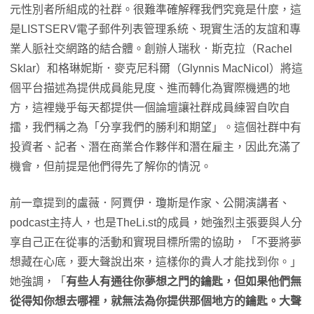
元性別者所組成的社群。很難準確解釋我們究竟是什麼，這
是LISTSERV電子郵件列表管理系統、現實生活的友誼和專
業人脈社交網路的結合體。創辦人瑞秋．斯克拉（Rachel
Sklar）和格琳妮斯．麥克尼科爾（Glynnis MacNicol）將這
個平台描述為提供成員能見度、進而轉化為實際機遇的地
方，這裡幾乎每天都提供一個論壇讓社群成員練習自吹自
擂，我們稱之為「分享我們的勝利和期望」。這個社群中有
投資者、記者、潛在商業合作夥伴和潛在雇主，因此充滿了
機會，但前提是他們得先了解你的情況。
前一章提到的盧薇．阿賈伊．瓊斯是作家、公開演講者、
podcast主持人，也是TheLi.st的成員，她強烈主張要與人分
享自己正在從事的活動和實現目標所需的協助，「不要將夢
想藏在心底，要大聲說出來，這樣你的貴人才能找到你。」
她強調，「
有些人有通往你夢想之門的鑰匙，但如果他們無
從得知你想去哪裡，就無法為你提供那個地方的鑰匙。大聲