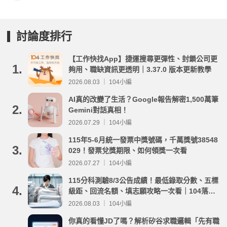
討論度排行
【工作快找App】捷運搜尋更彈性、封鎖公司更
1.
夠用、職缺資訊更透明｜3.37.0 版本更新教學
2026.08.03 ｜ 104小編
AI真的改變了生活？Google報告解密1,500萬筆
2.
Gemini對話真相！
2026.07.29 ｜ 104小編
115年5-6月統一發票中獎號碼，千萬獎號38548
3.
029！發票兌獎期限、如何領獎一次看
2026.07.27 ｜ 104小編
115分科測驗8/3公告成績！最低錄取分數、五標
4.
級距、回流名額、填志願攻略一次看｜104落點
分析
2026.08.03 ｜ 104小編
你真的看懂JD了嗎？解析矽谷求職邏輯「先有職