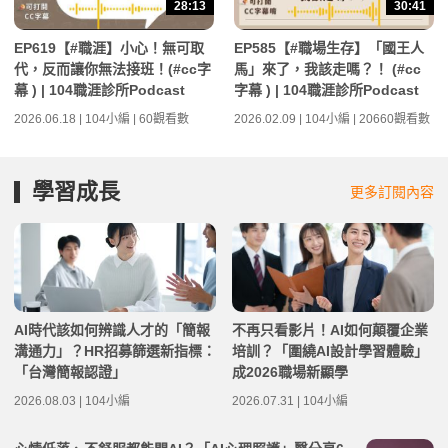
28:13
30:41
EP619【#職涯】小心！無可取
EP585【#職場生存】「國王人
代，反而讓你無法接班！(#cc字
馬」來了，我該走嗎？！ (#cc
幕 ) | 104職涯診所Podcast
字幕 ) | 104職涯診所Podcast
2026.06.18 | 104小編 | 60觀看數
2026.02.09 | 104小編 | 20660觀看數
學習成長
更多訂閱內容
AI時代該如何辨識人才的「簡報
不再只看影片！AI如何顛覆企業
溝通力」？HR招募篩選新指標：
培訓？「圍繞AI設計學習體驗」
「台灣簡報認證」
成2026職場新顯學
2026.08.03 | 104小編
2026.07.31 | 104小編