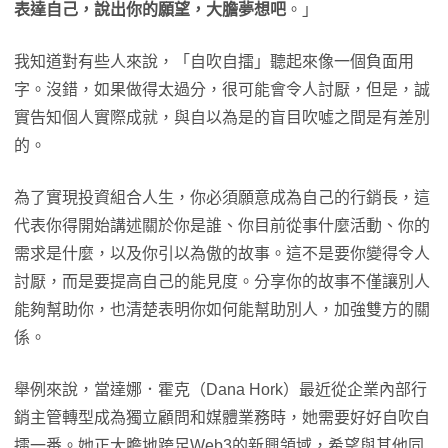
表達自己，說出你的願望，大膽夢想吧
。」
我知道對有些人來說，「自吹自擂」聽起來像一個負面用
字。沒錯，如果做得太過分，很可能會令人討厭，但是，誠
實告知個人實際成就，與自以為是的盲目吹噓之間是有差別
的。
為了實現投資組合人生，你必須願意成為自己的行銷長，這
代表你得開始講述關於你是誰、你目前從事什麼活動、你的
需求是什麼，以及你引以為傲的故事。這不是要你變得令人
討厭，而是要提高自己的能見度。分享你的故事不僅讓別人
能夠幫助你，也清楚表明你如何能幫助別人，加強雙方的關
係。
舉例來說，當達娜．霍克（Dana Hork）最近從企業內部行
銷主管轉型成為獨立顧問和媒體業務時，她需要好好自吹自
擂一番。她正大膽地跨足Web3的新興領域，希望與其他同