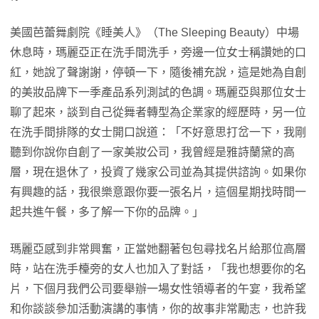
美國芭蕾舞劇院《睡美人》（The Sleeping Beauty）中場
休息時，瑪麗亞正在洗手間洗手，旁邊一位女士稱讚她的口
紅，她說了聲謝謝，停頓一下，隨後補充說，這是她為自創
的美妝品牌下一季產品系列測試的色調。瑪麗亞與那位女士
聊了起來，談到自己從舞者轉型為企業家的經歷時，另一位
在洗手間排隊的女士開口說道：「不好意思打岔一下，我剛
聽到你說你自創了一家美妝公司，我曾經是雅詩蘭黛的高
層，現在退休了，投資了幾家公司並為其提供諮詢。如果你
有興趣的話，我很樂意跟你要一張名片，這個星期找時間一
起共進午餐，多了解一下你的品牌。」
瑪麗亞感到非常興奮，正當她翻著包包尋找名片給那位高層
時，站在洗手檯旁的女人也加入了對話，「我也想要你的名
片，下個月我們公司要舉辦一場女性領導者的午宴，我希望
和你談談參加活動演講的事情，你的故事非常勵志，也許我