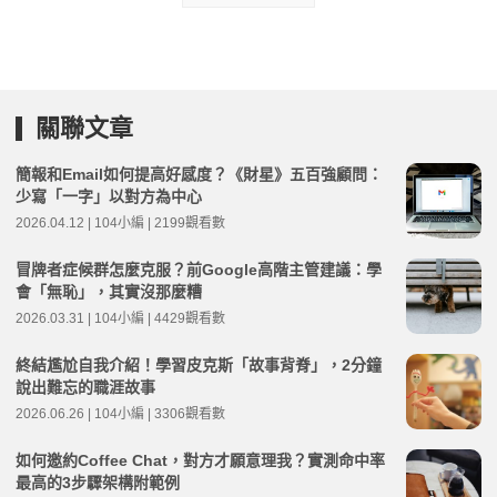
關聯文章
簡報和Email如何提高好感度？《財星》五百強顧問：
少寫「一字」以對方為中心
2026.04.12 | 104小編 | 2199觀看數
冒牌者症候群怎麼克服？前Google高階主管建議：學
會「無恥」，其實沒那麼糟
2026.03.31 | 104小編 | 4429觀看數
終結尷尬自我介紹！學習皮克斯「故事背脊」，2分鐘
說出難忘的職涯故事
2026.06.26 | 104小編 | 3306觀看數
如何邀約Coffee Chat，對方才願意理我？實測命中率
最高的3步驟架構附範例