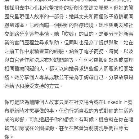
樣採用去中心化和代幣技術的新創企業建立聯繫。但她的簡
歷只呈現個人故事的一部分：她與丈夫和兩個孩子疫情期間
搬到郊區，已經面臨一個艱難的醫療環境，她也與朋友和社
交網路分享這些事情。她「吹噓」的目的，是要分享她新事
業的奮鬥歷程並尋求幫助，但同時也是為了提供幫助：她在
之前工作中累積豐富的經驗，涵蓋了電子商務、時尚，以及
與白宮合作解決尿布短缺問題等。任何考慮搬到郊區或處理
相同醫療問題的人，都可以向她尋求這些個人問題的相關建
議。她分享個人專業成就並不是為了誇耀自己，分享故事是
她給予和接受支持的方式。
你可能認為鋪陳個人故事只是在社交場合或在LinkedIn上發
布更新時才需要做的事，但你行銷自我的方式對你的生活造
成的影響，可能遠超乎你的想像。有時候，機會就在你在雜
貨店排隊或在公園遛狗、甚至在芭蕾舞劇院洗手間裡等著
你。