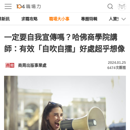
業新訊
求職攻略
職場大小事
專題特輯
人資充電
一定要自我宣傳嗎？哈佛商學院講
師：有效「自吹自擂」好處超乎想像
2024.01.25
商周出版事業處
6474
次觀看