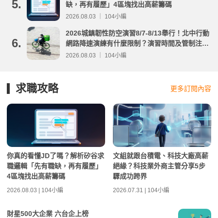
5.
缺，再有履歷」4區塊找出高薪籌碼
2026.08.03 ｜ 104小編
2026城鎮韌性防空演習8/7-8/13舉行！北中行動
6.
網路降速演練有什麼限制？演習時間及管制注意
事項整理
2026.08.03 ｜ 104小編
求職攻略
更多訂閱內容
你真的看懂JD了嗎？解析矽谷求
文組就跟台積電、科技大廠高薪
職邏輯「先有職缺，再有履歷」
絕緣？科技業外商主管分享5步
4區塊找出高薪籌碼
驟成功跨界
2026.08.03 | 104小編
2026.07.31 | 104小編
財星500大企業 六台企上榜