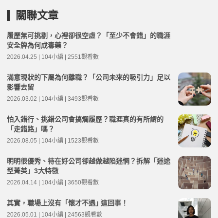
關聯文章
履歷無可挑剔，心裡卻很空虛？「至少不會錯」的職涯
安全牌為何成毒藥？
2026.04.25 | 104小編 | 2551觀看數
滿意現狀的下屬為何離職？「公司未來的吸引力」足以
影響去留
2026.03.02 | 104小編 | 3493觀看數
怕入錯行、挑錯公司會搞爛履歷？職涯真的有所謂的
「走錯路」嗎？
2026.08.05 | 104小編 | 1523觀看數
明明很優秀、待在好公司卻越做越陷迷惘？拆解「迷途
型菁英」3大特徵
2026.04.14 | 104小編 | 3650觀看數
其實，職場上沒有「懷才不遇｣ 這回事！
2026.05.01 | 104小編 | 24563觀看數