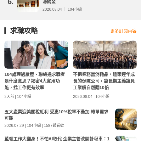
6.
滯納金
2026.08.04 ｜ 104小編
求職攻略
更多訂閱內容
104處理過履歷、聯絡過求職者
不把業務當消耗品，這家連年成
是什麼意思？揭密4大實用功
長的保險公司，靠長期主義讓員
能，找工作更有效率
工業績自然翻10倍
2天前 | 104小編
2026.08.04 | 104小編
五大產業迎美關稅紅利 受惠10%稅率不疊加 轉單需求
可期
2026.07.29 | 104小編 | 1587觀看數
藍領工作大翻身！不怕AI取代 企業主管改開計程車：1