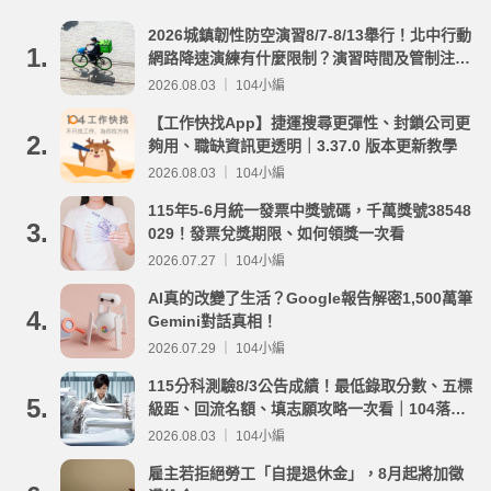
2026城鎮韌性防空演習8/7-8/13舉行！北中行動
1.
網路降速演練有什麼限制？演習時間及管制注意
事項整理
2026.08.03 ｜ 104小編
【工作快找App】捷運搜尋更彈性、封鎖公司更
2.
夠用、職缺資訊更透明｜3.37.0 版本更新教學
2026.08.03 ｜ 104小編
115年5-6月統一發票中獎號碼，千萬獎號38548
3.
029！發票兌獎期限、如何領獎一次看
2026.07.27 ｜ 104小編
AI真的改變了生活？Google報告解密1,500萬筆
4.
Gemini對話真相！
2026.07.29 ｜ 104小編
115分科測驗8/3公告成績！最低錄取分數、五標
5.
級距、回流名額、填志願攻略一次看｜104落點
分析
2026.08.03 ｜ 104小編
雇主若拒絕勞工「自提退休金」，8月起將加徵