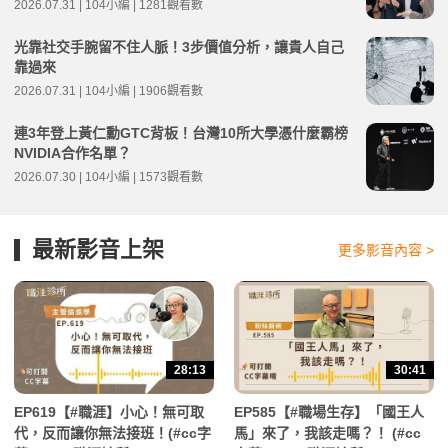
2026.07.31 | 104小編 | 1281觀看數
光靠社交手腕留不住人脈！3步價值分析，讓貴人自己
靠過來
2026.07.31 | 104小編 | 1906觀看數
連3年登上黃仁勳GTC背板！台灣10所大學憑什麼霸榜
NVIDIA合作名單？
2026.07.30 | 104小編 | 1573觀看數
最新影音上架
更多影音內容 >
28:13
30:41
EP619【#職涯】小心！無可取
EP585【#職場生存】「國王人
代，反而讓你無法接班！(#cc字
馬」來了，我該走嗎？！ (#cc