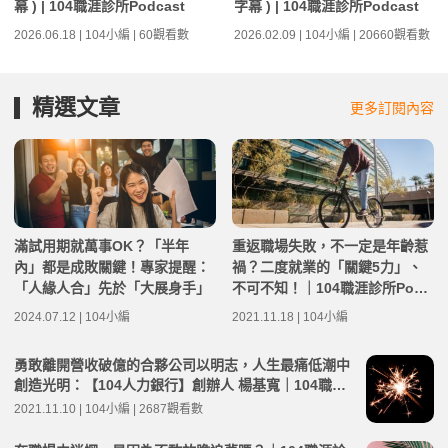
幕 ) | 104職涯診所Podcast
字幕 ) | 104職涯診所Podcast
2026.06.18 | 104小編 | 60觀看數
2026.02.09 | 104小編 | 20660觀看數
精選文章
更多訂閱內容
滿試用期就萬事OK？「半年
重返職場失敗，不一定是年齡惹
內」都是成敗關鍵！專家提醒：
禍？二度就業的「關鍵5力」、
「人緣人合」先於「大展身手」
不可不知！｜104職涯診所Podc
ast EP75
2024.07.12 | 104小編
2021.11.18 | 104小編
勇敢離開營收破億的合夥公司以明志，人生最痛低潮中
創造光明：【104人力銀行】創辦人 楊基寬｜104職涯
診所Podcast EP72
2021.11.10 | 104小編 | 2687觀看數