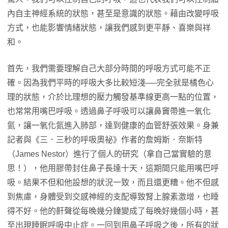
內自主神經系統的狀態，甚至是意識的狀態。藉由改變呼吸
方式，也能影響情緒狀態，讓我們感到更平靜、喜樂與祥
和。
首先，我們需要理解自己大部分時間的呼吸方式可能不正
確。因為我們平時的呼吸大多比較短淺──完全就是橘色心
理的狀態，介於比理想的壓力觸發基準線更高一點的位置，
也常常用嘴巴呼吸。透過鼻子呼吸可以讓鼻竇帶進一氧化
氮，讓一氧化氮進入肺部，達到健康的血管舒張效果。身兼
記者與《三．三秒的呼吸奧祕》作者的詹姆斯．奈斯特
（James Nestor）進行了個人的研究（拿自己當實驗的意
思！），他用膠帶封住鼻子長達十天，這期間只能用嘴巴呼
吸。結果不但和他設想的狀況一致，而且還更糟。他不但感
到焦慮，身體受到交感神經的支配導致腎上腺素激增，也睡
得不好。他的鼾聲從每晚幾分鐘變成了每晚好幾個小時，甚
至出現睡眠呼吸中止症。一回到用鼻子呼吸之後，所有的狀