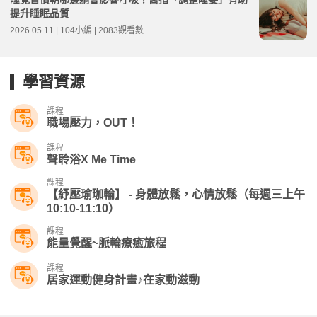
提升睡眠品質
2026.05.11 | 104小編 | 2083觀看數
學習資源
課程
職場壓力，OUT！
課程
聲聆浴X Me Time
課程
【紓壓瑜珈輪】 - 身體放鬆，心情放鬆（每週三上午
10:10-11:10）
課程
能量覺醒~脈輪療癒旅程
課程
居家運動健身計畫♪在家動滋動