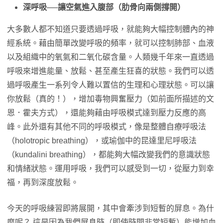
深呼吸──讓空氣進入腹部（肋骨向兩側撐開）
大多數人都不知道只要透過呼吸，就能夠大幅控制體內的神
經系統。藉由簡單改變呼吸的頻率，就可以控制肺部、血液
以及組織中的氧氣和二氧化碳含量。人類幾千年來一直透過
呼吸來增進能量、放鬆、甚至產生狂喜的狀態。我們可以透
過呼吸產生一系列令人難以置信的生理和心理狀態。可以讓
你放鬆（真的！），增加毒物興奮壓力（如前面所描述的文
恩．霍夫方式），還能夠藉由呼吸模式達到壓力反應的高
峰。此外還有其他不同的呼吸模式，像是整體自療呼吸法
（holotropic breathing），或瑜伽中的昆達里尼呼吸法
（kundalini breathing），都能夠大幅改變我們的意識狀態
和情緒狀態。運用呼吸，我們可以感受到一切，從壓力到幸
福，再到深度放鬆。
今天的呼吸練習即將展開，其中會牽涉到短暫的屏息。為什
麼呢？ 這是因為我們屏息時（即使時間非常短暫）能增加血