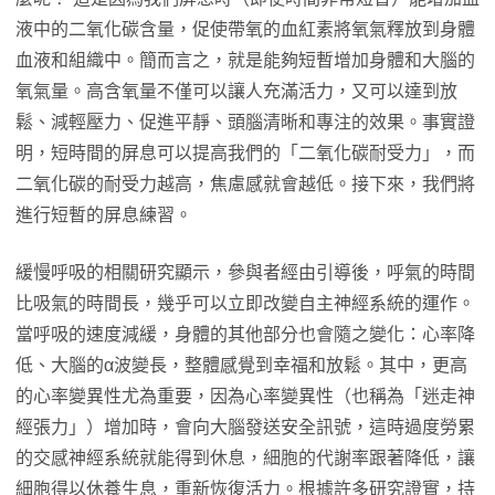
液中的二氧化碳含量，促使帶氧的血紅素將氧氣釋放到身體
血液和組織中。簡而言之，就是能夠短暫增加身體和大腦的
氧氣量。高含氧量不僅可以讓人充滿活力，又可以達到放
鬆、減輕壓力、促進平靜、頭腦清晰和專注的效果。事實證
明，短時間的屏息可以提高我們的「二氧化碳耐受力」，而
二氧化碳的耐受力越高，焦慮感就會越低。接下來，我們將
進行短暫的屏息練習。
緩慢呼吸的相關研究顯示，參與者經由引導後，呼氣的時間
比吸氣的時間長，幾乎可以立即改變自主神經系統的運作。
當呼吸的速度減緩，身體的其他部分也會隨之變化：心率降
低、大腦的α波變長，整體感覺到幸福和放鬆。其中，更高
的心率變異性尤為重要，因為心率變異性（也稱為「迷走神
經張力」）增加時，會向大腦發送安全訊號，這時過度勞累
的交感神經系統就能得到休息，細胞的代謝率跟著降低，讓
細胞得以休養生息，重新恢復活力。根據許多研究證實，持