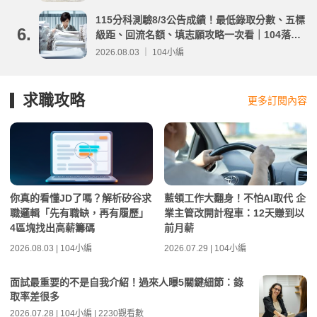
115分科測驗8/3公告成績！最低錄取分數、五標
6.
級距、回流名額、填志願攻略一次看｜104落點
分析
2026.08.03 ｜ 104小編
求職攻略
更多訂閱內容
你真的看懂JD了嗎？解析矽谷求
藍領工作大翻身！不怕AI取代 企
職邏輯「先有職缺，再有履歷」
業主管改開計程車：12天賺到以
4區塊找出高薪籌碼
前月薪
2026.08.03 | 104小編
2026.07.29 | 104小編
面試最重要的不是自我介紹！過來人曝5關鍵細節：錄
取率差很多
2026.07.28 | 104小編 | 2230觀看數