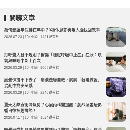
關聯文章
為何建議年假排在年中？3種休息節奏幫大腦找回效率
2026.07.23 | 104小編 | 1481觀看數
打呼聲大且不規則？醫揭「睡眠呼吸中止症」症狀：缺
氧與睡眠中斷上百次
2026.03.29 | 104小編 | 2009觀看數
感覺快撐不下去了…崩潰邊緣自救，試試「著陸練習」
混亂中找安全感
2026.03.29 | 104小編 | 2246觀看數
夏天太熱直衝冷氣房？心臟內科醫提醒：劇烈溫差恐影
響自律神經調節！
2026.07.17 | 104小編 | 1524觀看數
睡覺習慣朝哪邊躺會影響呼吸？醫指「調整睡姿」有助