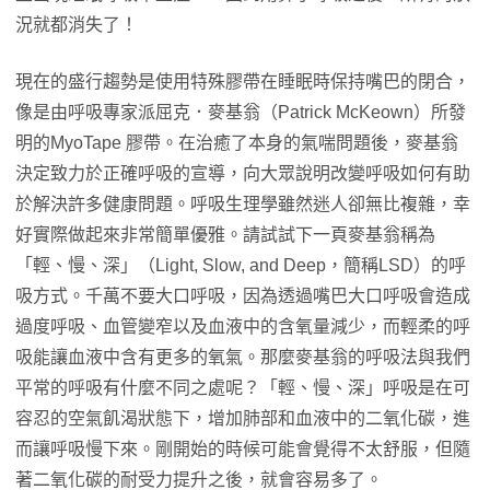
況就都消失了！
現在的盛行趨勢是使用特殊膠帶在睡眠時保持嘴巴的閉合，
像是由呼吸專家派屈克．麥基翁（Patrick McKeown）所發
明的MyoTape 膠帶。在治癒了本身的氣喘問題後，麥基翁
決定致力於正確呼吸的宣導，向大眾說明改變呼吸如何有助
於解決許多健康問題。呼吸生理學雖然迷人卻無比複雜，幸
好實際做起來非常簡單優雅。請試試下一頁麥基翁稱為
「輕、慢、深」（Light, Slow, and Deep，簡稱LSD）的呼
吸方式。千萬不要大口呼吸，因為透過嘴巴大口呼吸會造成
過度呼吸、血管變窄以及血液中的含氧量減少，而輕柔的呼
吸能讓血液中含有更多的氧氣。那麼麥基翁的呼吸法與我們
平常的呼吸有什麼不同之處呢？「輕、慢、深」呼吸是在可
容忍的空氣飢渴狀態下，增加肺部和血液中的二氧化碳，進
而讓呼吸慢下來。剛開始的時候可能會覺得不太舒服，但隨
著二氧化碳的耐受力提升之後，就會容易多了。