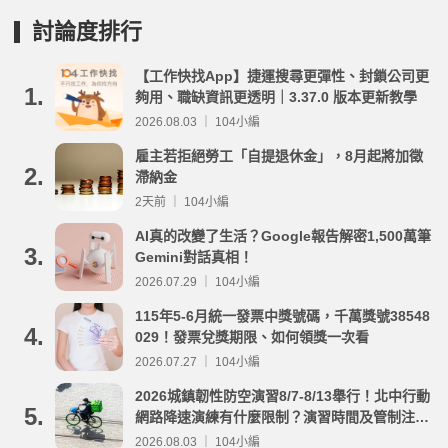
討論度排行
【工作快找App】捷運搜尋更彈性、封鎖公司更
1.
夠用、職缺資訊更透明｜3.37.0 版本更新教學
2026.08.03 ｜ 104小編
雇主若拒絕勞工「自提退休金」，8月起將加徵
2.
滯納金
2天前 ｜ 104小編
AI真的改變了生活？Google報告解密1,500萬筆
3.
Gemini對話真相！
2026.07.29 ｜ 104小編
115年5-6月統一發票中獎號碼，千萬獎號38548
4.
029！發票兌獎期限、如何領獎一次看
2026.07.27 ｜ 104小編
2026城鎮韌性防空演習8/7-8/13舉行！北中行動
5.
網路降速演練有什麼限制？演習時間及管制注意
事項整理
2026.08.03 ｜ 104小編