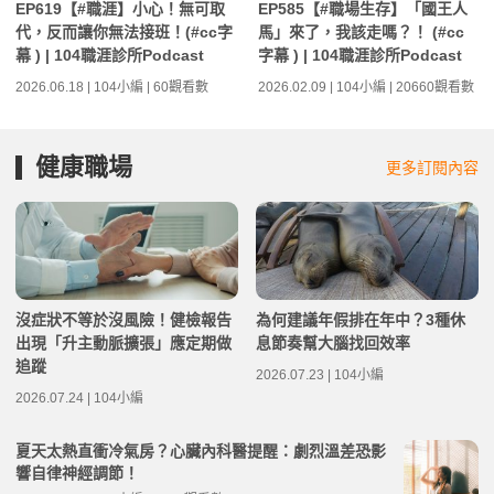
EP619【#職涯】小心！無可取
EP585【#職場生存】「國王人
代，反而讓你無法接班！(#cc字
馬」來了，我該走嗎？！ (#cc
幕 ) | 104職涯診所Podcast
字幕 ) | 104職涯診所Podcast
2026.06.18 | 104小編 | 60觀看數
2026.02.09 | 104小編 | 20660觀看數
健康職場
更多訂閱內容
沒症狀不等於沒風險！健檢報告
為何建議年假排在年中？3種休
出現「升主動脈擴張」應定期做
息節奏幫大腦找回效率
追蹤
2026.07.23 | 104小編
2026.07.24 | 104小編
夏天太熱直衝冷氣房？心臟內科醫提醒：劇烈溫差恐影
響自律神經調節！