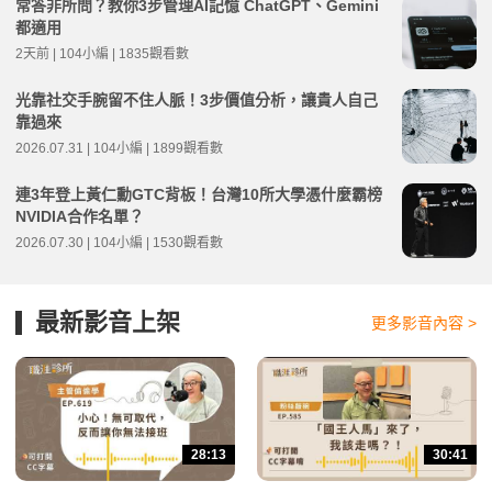
常答非所問？教你3步管理AI記憶 ChatGPT、Gemini
都適用
2天前 | 104小編 | 1835觀看數
光靠社交手腕留不住人脈！3步價值分析，讓貴人自己
靠過來
2026.07.31 | 104小編 | 1899觀看數
連3年登上黃仁勳GTC背板！台灣10所大學憑什麼霸榜
NVIDIA合作名單？
2026.07.30 | 104小編 | 1530觀看數
最新影音上架
更多影音內容 >
28:13
30:41