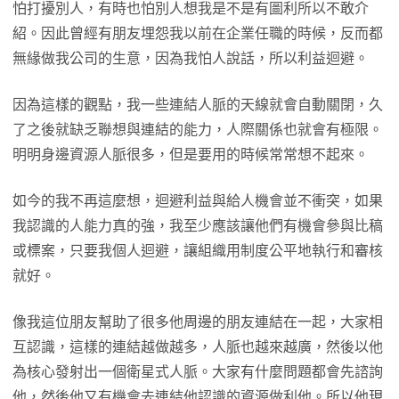
怕打擾別人，有時也怕別人想我是不是有圖利所以不敢介
紹。因此曾經有朋友埋怨我以前在企業任職的時候，反而都
無緣做我公司的生意，因為我怕人說話，所以利益迴避。
因為這樣的觀點，我一些連結人脈的天線就會自動關閉，久
了之後就缺乏聯想與連結的能力，人際關係也就會有極限。
明明身邊資源人脈很多，但是要用的時候常常想不起來。
如今的我不再這麼想，迴避利益與給人機會並不衝突，如果
我認識的人能力真的強，我至少應該讓他們有機會參與比稿
或標案，只要我個人迴避，讓組織用制度公平地執行和審核
就好。
像我這位朋友幫助了很多他周邊的朋友連結在一起，大家相
互認識，這樣的連結越做越多，人脈也越來越廣，然後以他
為核心發射出一個衛星式人脈。大家有什麼問題都會先諮詢
他，然後他又有機會去連結他認識的資源做利他。所以他現