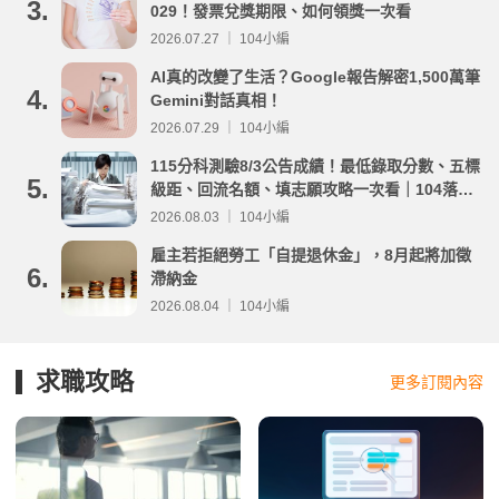
3.
029！發票兌獎期限、如何領獎一次看
2026.07.27 ｜ 104小編
AI真的改變了生活？Google報告解密1,500萬筆
4.
Gemini對話真相！
2026.07.29 ｜ 104小編
115分科測驗8/3公告成績！最低錄取分數、五標
5.
級距、回流名額、填志願攻略一次看｜104落點
分析
2026.08.03 ｜ 104小編
雇主若拒絕勞工「自提退休金」，8月起將加徵
6.
滯納金
2026.08.04 ｜ 104小編
求職攻略
更多訂閱內容