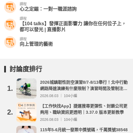
課程
心之定錨：一對一職涯諮詢
課程
【104 talks】發揮正面影響力 讓你在任何位子上，
都可以發光 | 直播影片
課程
向上管理的藝術
討論度排行
2026城鎮韌性防空演習8/7-8/13舉行！北中行動
1.
網路降速演練有什麼限制？演習時間及管制注意
事項整理
2026.08.03 ｜ 104小編
【工作快找App】捷運搜尋更彈性、封鎖公司更
2.
夠用、職缺資訊更透明｜3.37.0 版本更新教學
2026.08.03 ｜ 104小編
115年5-6月統一發票中獎號碼，千萬獎號38548