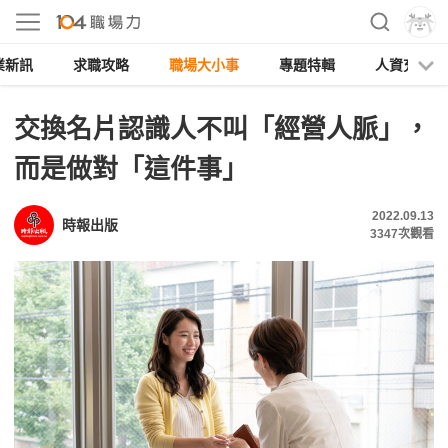
業新訊
求職攻略
職場大小事
專題特輯
人資充電
交換名片認識人不叫「經營人脈」，
而是做對「這件事」
2022.09.13
時報出版
3347
次觀看