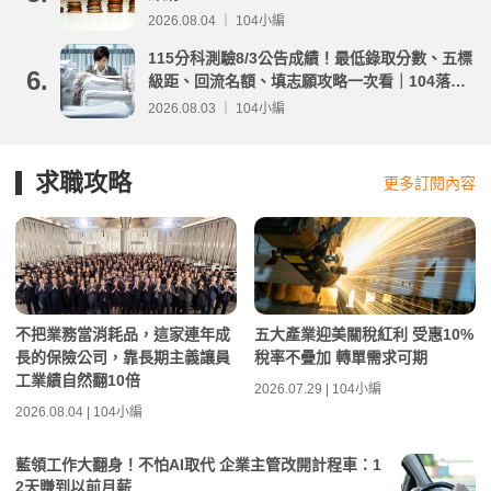
2026.08.04 ｜ 104小編
115分科測驗8/3公告成績！最低錄取分數、五標
6.
級距、回流名額、填志願攻略一次看｜104落點
分析
2026.08.03 ｜ 104小編
求職攻略
更多訂閱內容
不把業務當消耗品，這家連年成
五大產業迎美關稅紅利 受惠10%
長的保險公司，靠長期主義讓員
稅率不疊加 轉單需求可期
工業績自然翻10倍
2026.07.29 | 104小編
2026.08.04 | 104小編
藍領工作大翻身！不怕AI取代 企業主管改開計程車：1
2天賺到以前月薪