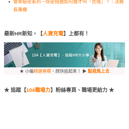
營業秘密系列－保密措施如何做才叫「合理」？｜法務
長專欄
最新HR新知，【
人資充電
】上都有！
★ 小編
精選專欄
，趕快追起來！ ▶
點我馬上去
★
追蹤【
104職場力
】粉絲專頁、職場更給力 ★