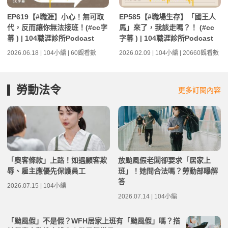
EP619【#職涯】小心！無可取
EP585【#職場生存】「國王人
代，反而讓你無法接班！(#cc字
馬」來了，我該走嗎？！ (#cc
幕 ) | 104職涯診所Podcast
字幕 ) | 104職涯診所Podcast
2026.06.18 | 104小編 | 60觀看數
2026.02.09 | 104小編 | 20660觀看數
勞動法令
更多訂閱內容
「奧客條款」上路！如遇顧客欺
放颱風假老闆卻要求「居家上
辱、雇主應優先保護員工
班」！她問合法嗎？勞動部曝解
答
2026.07.15 | 104小編
2026.07.14 | 104小編
「颱風假」不是假？WFH居家上班有「颱風假」嗎？搭