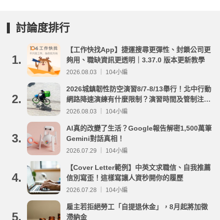
討論度排行
【工作快找App】捷運搜尋更彈性、封鎖公司更
1.
夠用、職缺資訊更透明｜3.37.0 版本更新教學
2026.08.03 ｜ 104小編
2026城鎮韌性防空演習8/7-8/13舉行！北中行動
2.
網路降速演練有什麼限制？演習時間及管制注意
事項整理
2026.08.03 ｜ 104小編
AI真的改變了生活？Google報告解密1,500萬筆
3.
Gemini對話真相！
2026.07.29 ｜ 104小編
【Cover Letter範例】中英文求職信、自我推薦
4.
信別寫歪！這樣寫讓人資秒開你的履歷
2026.07.28 ｜ 104小編
雇主若拒絕勞工「自提退休金」，8月起將加徵
5.
滯納金