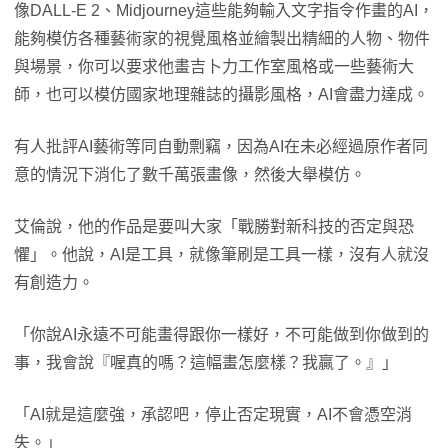
像DALL-E 2、Midjourney這些能夠輸入文字指令作畫的AI，
能夠模仿各種藝術家的視覺風格並繪製出精細的人物、物件
與場景，你可以要求他畫吉卜力工作室風格或一些藝術大
師，也可以模仿國家地理雜誌的攝影風格，AI會盡力達成。
有人批評AI藝術等同自動剽竊，因為AI在未必經過原作者同
意的情況下消化了數千萬張畫像，然後大舉模仿。
艾倫說，他的作品是要叫大家「戰勝對新科技的否定與恐
懼」。他說，AI是工具，就像筆刷是工具一樣，沒有人就沒
有創造力。
「你說AI永遠不可能畫得跟你一樣好，不可能做到你做到的
事，我會說『喔真的嗎？這幅畫怎麼樣？我贏了。』」
「AI就是這麼強，承認吧，停止否定現實，AI不會憑空消
失。」