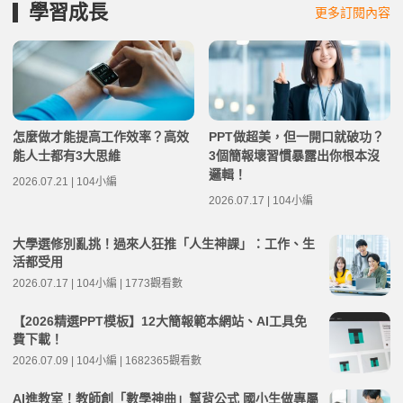
學習成長
更多訂閱內容
怎麼做才能提高工作效率？高效
PPT做超美，但一開口就破功？
能人士都有3大思維
3個簡報壞習慣暴露出你根本沒
邏輯！
2026.07.21 | 104小編
2026.07.17 | 104小編
大學選修別亂挑！過來人狂推「人生神課」：工作、生
活都受用
2026.07.17 | 104小編 | 1773觀看數
【2026精選PPT模板】12大簡報範本網站、AI工具免
費下載！
2026.07.09 | 104小編 | 1682365觀看數
AI進教室！教師創「數學神曲」幫背公式 國小生做專屬