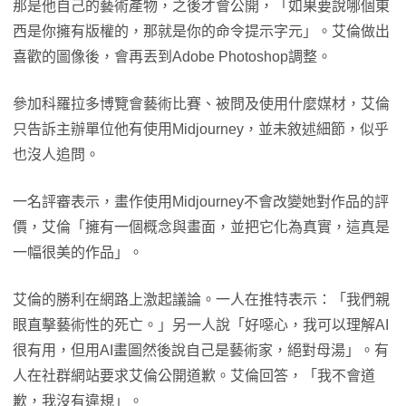
那是他自己的藝術產物，之後才會公開，「如果要說哪個東
西是你擁有版權的，那就是你的命令提示字元」。艾倫做出
喜歡的圖像後，會再丟到Adobe Photoshop調整。
參加科羅拉多博覽會藝術比賽、被問及使用什麼媒材，艾倫
只告訴主辦單位他有使用Midjourney，並未敘述細節，似乎
也沒人追問。
一名評審表示，畫作使用Midjourney不會改變她對作品的評
價，艾倫「擁有一個概念與畫面，並把它化為真實，這真是
一幅很美的作品」。
艾倫的勝利在網路上激起議論。一人在推特表示：「我們親
眼直擊藝術性的死亡。」另一人說「好噁心，我可以理解AI
很有用，但用AI畫圖然後說自己是藝術家，絕對母湯」。有
人在社群網站要求艾倫公開道歉。艾倫回答，「我不會道
歉，我沒有違規」。