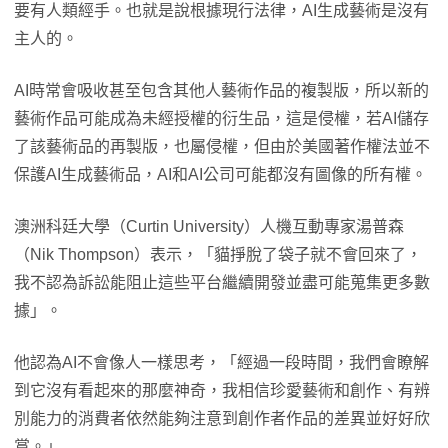
要有人類經手。也就是說根據現行法律，AI生成藝術是沒有
主人的。
AI時常會吸收甚至包含其他人藝術作品的複製版，所以新的
藝術作品可能成為未經授權的衍生品，這是侵權，若AI儲存
了該藝術品的再製版，也屬侵權，但由於美國著作權法並不
保護AI生成藝術品，AI和AI公司可能都沒有圖像的所有權。
澳洲科廷大學（Curtin University）人機互動專家湯普森
（Nik Thompson）表示，「貓掙脫了袋子就不會回來了，
我不認為訴訟能阻止這些平台繼續開發並盡可能蒐集更多數
據」。
他認為AI不會像人一樣思考，「經過一段時間，我們會瞭解
到它沒有看起來的那麼神奇，我相信珍愛藝術和創作、有辨
別能力的消費者依然能夠注意到創作者作品的差異並好好欣
賞。」