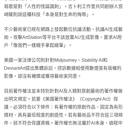
寫歌是對「人性的怪誕諷刺」。吉卜利工作室共同創辦人宮
崎駿則說這種科技「本身是對生命的侮辱」。
不少藝術家已經在網路上發起數位抗議活動，抗議AI生成藝
術，攻擊ArtStation等平台不該放置AU生成影像，要求AI用
戶「像我們一樣親手拿起繪筆」。
美國一家法律公司則針對Midjourney、Stability AI和
DeviantArt提出集體訴訟，控訴數據組使用數億張有版權的
影像，卻沒有補償或獲得藝術家同意。
目前著作權法並未特別針對AI及人類對原創藝術的著作權做
出明文規定。若要《美國著作權法》（Copyright Act）保
護，必須符合以下條件：有著作權的原創作品、固定為有形
媒材、具有最低程度的創造性。若有藝術品不符合這三項條
件，就不符合保護資格。著作權也無法屬於AI本身，過程中