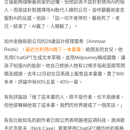
艾倫能夠理解藝術家的恐懼，但他認為不該針對使用AI的個
人，而是該針對選擇用AI取代人類的公司，並呼籲藝術家克
服對AI的反感。他說，「這一切不會停的，藝術死了，老
兄，結束了，AI贏了，人類輸了」。
加州金融新創公司的28歲設計經理雷希（Ammaar
Reshi），
最近也利用AI做了一本童書，
給朋友的女兒。他
先用ChatGPT生成文本草稿，並用Midjourney稱成圖像，讓
孩子知道AI的能耐。他自己修掉人物有12根手指和歪眼等問
題及錯誤，去年12月初在亞馬遜上販售這本童書，賣了900
多本，評論中有60%五星、40%一星。
有則評論說「做了這本書的人，既不是作者，也不是繪者，
但他卻聲稱他寫了這本書。我們的世界變成了一個笑話。」
有些比較知名的創作者已經公然表明蔑視這項科技。澳洲歌
手尼克凱夫（Nick Cave）責罵使用ChatGPT模仿他的風格