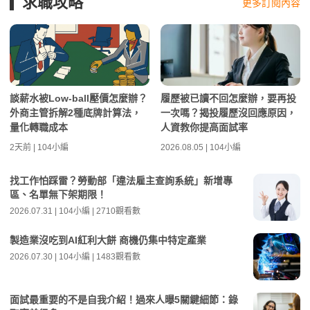
求職攻略
更多訂閱內容
談薪水被Low-ball壓價怎麼辦？
履歷被已讀不回怎麼辦，要再投
外商主管拆解2種底牌計算法，
一次嗎？揭投履歷沒回應原因，
量化轉職成本
人資教你提高面試率
2天前 | 104小編
2026.08.05 | 104小編
找工作怕踩雷？勞動部「違法雇主查詢系統」新增專
區、名單無下架期限！
2026.07.31 | 104小編 | 2710觀看數
製造業沒吃到AI紅利大餅 商機仍集中特定產業
2026.07.30 | 104小編 | 1483觀看數
面試最重要的不是自我介紹！過來人曝5關鍵細節：錄