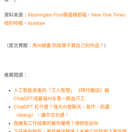
資料來源：
Washington Post華盛頓郵報
、
New York Times
紐約時報
、
itsartlaw
（原文標題：
用AI繪畫 到底算不算自己的作品？
）
推薦閱讀：
人工智能背後的「工人智慧」 《時代雜誌》揭
ChatGPT成最強AI全靠一群血汗工
ChatGPT 紅什麼？強大AI會聊天、寫作、抓蟲
（debug），講中文也通！
我擁有工作成果的著作權嗎？律師告訴你
下班後的創作，著作權該歸誰？未被公司採用之著作還