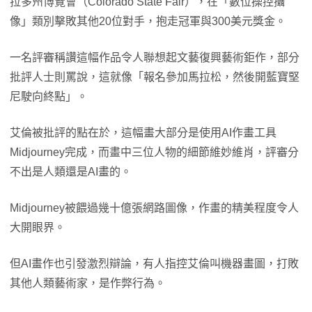
拉多州博覽會（Colorado State Fair），在「數位操控攝
像」類別擊敗其他20位對手，抱走冠軍與300美元獎金。
一名評審稱讚這幅作品令人聯想起文藝復興藝術鉅作，部分
批評人士則罵說，這就像「報名參加馬拉松，然後開藍寶堅
尼駛向終點」。
艾倫被批評的點在於，這幅畫大部分是使用AI作畫工具
Midjourney完成，而畫中三位人物的細節維妙維肖，評審分
不出是人類還是AI畫的。
Midjourney被餵過幾十億張網路圖像，作畫的精美程度令人
大開眼界。
但AI畫作也引發激烈辯論，有人指控艾倫叫機器畫圖，打敗
其他人類藝術家，是作弊行為。