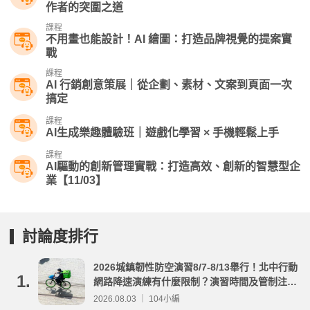
作者的突圍之道
課程
不用畫也能設計！AI 繪圖：打造品牌視覺的提案實
戰
課程
AI 行銷創意策展｜從企劃、素材、文案到頁面一次
搞定
課程
AI生成樂趣體驗班｜遊戲化學習 × 手機輕鬆上手
課程
AI驅動的創新管理實戰：打造高效、創新的智慧型企
業【11/03】
討論度排行
2026城鎮韌性防空演習8/7-8/13舉行！北中行動
1.
網路降速演練有什麼限制？演習時間及管制注意
事項整理
2026.08.03 ｜ 104小編