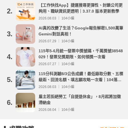
【工作快找App】捷運搜尋更彈性、封鎖公司更
2.
夠用、職缺資訊更透明｜3.37.0 版本更新教學
2026.08.03 ｜ 104小編
AI真的改變了生活？Google報告解密1,500萬筆
3.
Gemini對話真相！
2026.07.29 ｜ 104小編
115年5-6月統一發票中獎號碼，千萬獎號38548
4.
029！發票兌獎期限、如何領獎一次看
2026.07.27 ｜ 104小編
115分科測驗8/3公告成績！最低錄取分數、五標
5.
級距、回流名額、填志願攻略一次看｜104落點
分析
2026.08.03 ｜ 104小編
雇主若拒絕勞工「自提退休金」，8月起將加徵
6.
滯納金
2026.08.04 ｜ 104小編