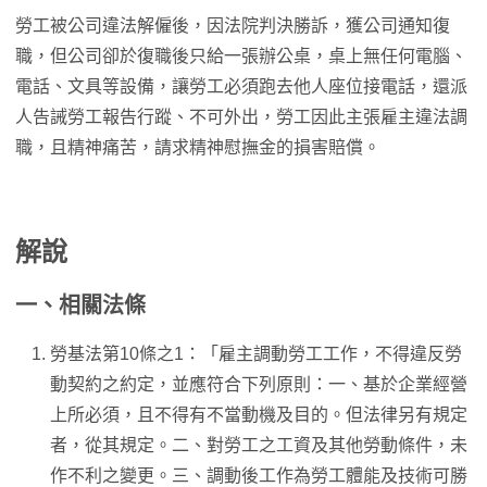
勞工被公司違法解僱後，因法院判決勝訴，獲公司通知復
職，但公司卻於復職後只給一張辦公桌，桌上無任何電腦、
電話、文具等設備，讓勞工必須跑去他人座位接電話，還派
人告誡勞工報告行蹤、不可外出，勞工因此主張雇主違法調
職，且精神痛苦，請求精神慰撫金的損害賠償。
解說
一、相關法條
勞基法第10條之1：「雇主調動勞工工作，不得違反勞
動契約之約定，並應符合下列原則：一、基於企業經營
上所必須，且不得有不當動機及目的。但法律另有規定
者，從其規定。二、對勞工之工資及其他勞動條件，未
作不利之變更。三、調動後工作為勞工體能及技術可勝