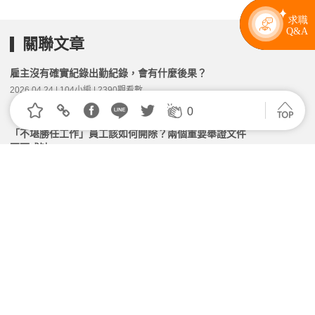
關聯文章
雇主沒有確實紀錄出勤紀錄，會有什麼後果？
2026.04.24 | 104小編 | 2390觀看數
0
「不堪勝任工作」員工該如何開除？兩個重要舉證文件
不可或缺
2026.07.22 | 104小編 | 1630觀看數
「奧客條款」上路！如遇顧客欺辱、雇主應優先保護員
工
2026.07.15 | 104小編 | 8619觀看數
病假新規實施後，常見的「扣全勤」該如何計算才合法
呢？
2026.02.12 | 104小編 | 3026觀看數