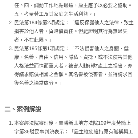
任。四、調動工作地點過遠，雇主應予以必要之協助。
五、考量勞工及其家庭之生活利益。」
民法第184條第2項規定：「違反保護他人之法律，致生
損害於他人者，負賠償責任。但能證明其行為無過失
者，不在此限。」
民法第195條第1項規定：「不法侵害他人之身體、健
康、名譽、自由、信用、隱私、貞操，或不法侵害其他
人格法益而情節重大者，被害人雖非財產上之損害，亦
得請求賠償相當之金額。其名譽被侵害者，並得請求回
復名譽之適當處分。」
二、案例解說
本案經法院審理後，臺灣新北地方法院109年度勞簡上
字第36號民事判決表示：「雇主縱使維持原有職稱與工