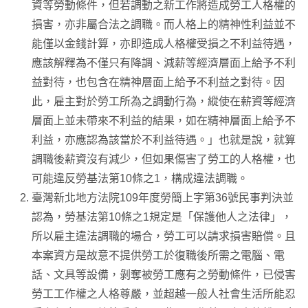
資等勞動條件，但若調動之新工作將造成勞工人格權的
損害，亦非屬合法之調職。而人格上的精神性利益並不
能僅以金錢計算，亦即造成人格權受損之不利益待遇，
應該解釋為不僅只有降調、減薪等經濟層面上給予不利
益對待，也包含在精神層面上給予不利益之對待。因
此，雇主對於勞工所為之調動行為，縱使在薪資等經濟
層面上並未帶來不利益的結果，如在精神層面上給予不
利益，亦應認為該當於不利益待遇。」也就是說，就算
調職後薪資沒有減少，但如果傷害了勞工的人格權，也
可能違反勞基法第10條之1，構成違法調職。
臺灣新北地方法院109年度勞簡上字第36號民事判決並
認為，勞基法第10條之1規定是「保護他人之法律」，
所以雇主違法調職的場合，勞工可以請求損害賠償。且
本案資方是故意不提供勞工於復職後所需之電腦、電
話、文具等設備，剝奪被勞工應有之勞動條件，已侵害
勞工工作權之人格尊嚴，並超越一般人社會生活所能忍