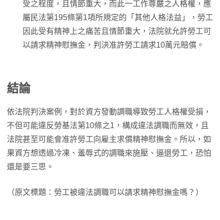
受之程度，且情節重大，而此一工作尊嚴之人格權，應
屬民法第195條第1項所規定的「其他人格法益」，勞工
因此受有精神上之痛苦且情節重大，法院就允許勞工可
以請求精神慰撫金，判決准許勞工請求10萬元賠償。
結論
依法院判決案例，對於資方發動調職導致勞工人格權受損，
不但可能違反勞基法第10條之1，構成違法調職而無效，且
法院甚至可能會准許勞工向雇主求償精神慰撫金。所以，如
果資方想透過冷凍、羞辱式的調職來施壓、逼退勞工，恐怕
還是要三思。
（原文標題：勞工被違法調職可以請求精神慰撫金嗎？）