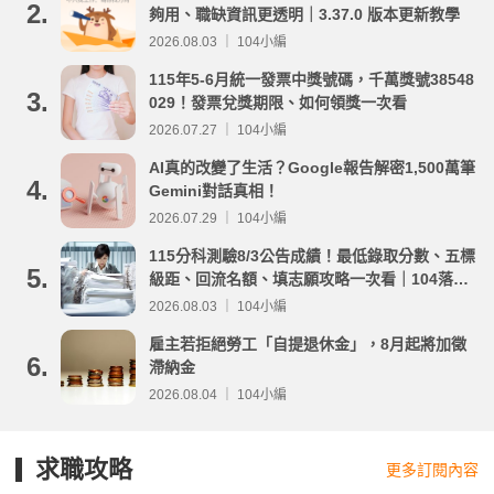
2.
夠用、職缺資訊更透明｜3.37.0 版本更新教學
2026.08.03 ｜ 104小編
115年5-6月統一發票中獎號碼，千萬獎號38548
3.
029！發票兌獎期限、如何領獎一次看
2026.07.27 ｜ 104小編
AI真的改變了生活？Google報告解密1,500萬筆
4.
Gemini對話真相！
2026.07.29 ｜ 104小編
115分科測驗8/3公告成績！最低錄取分數、五標
5.
級距、回流名額、填志願攻略一次看｜104落點
分析
2026.08.03 ｜ 104小編
雇主若拒絕勞工「自提退休金」，8月起將加徵
6.
滯納金
2026.08.04 ｜ 104小編
求職攻略
更多訂閱內容