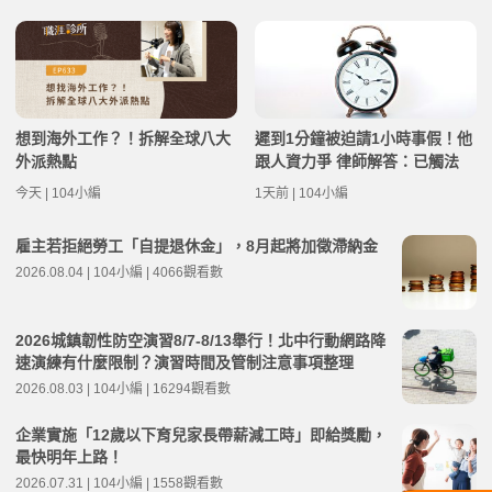
想到海外工作？！拆解全球八大
遲到1分鐘被迫請1小時事假！他
外派熱點
跟人資力爭 律師解答：已觸法
今天 | 104小編
1天前 | 104小編
雇主若拒絕勞工「自提退休金」，8月起將加徵滯納金
2026.08.04 | 104小編 | 4066觀看數
2026城鎮韌性防空演習8/7-8/13舉行！北中行動網路降
速演練有什麼限制？演習時間及管制注意事項整理
2026.08.03 | 104小編 | 16294觀看數
企業實施「12歲以下育兒家長帶薪減工時」即給獎勵，
最快明年上路！
2026.07.31 | 104小編 | 1558觀看數