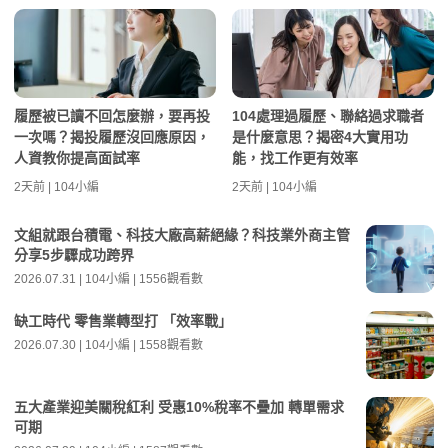
履歷被已讀不回怎麼辦，要再投
104處理過履歷、聯絡過求職者
一次嗎？揭投履歷沒回應原因，
是什麼意思？揭密4大實用功
人資教你提高面試率
能，找工作更有效率
2天前 | 104小編
2天前 | 104小編
文組就跟台積電、科技大廠高薪絕緣？科技業外商主管
分享5步驟成功跨界
2026.07.31 | 104小編 | 1556觀看數
缺工時代 零售業轉型打 「效率戰」
2026.07.30 | 104小編 | 1558觀看數
五大產業迎美關稅紅利 受惠10%稅率不疊加 轉單需求
可期