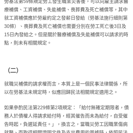
勞基法第59條規定勞工發生職業災害後，可以向雇主請求醫
療補償、工資補償、失能補償、喪葬費及死亡補償等，其中
就工資補償應於勞雇約定之發薪日發給（勞基法施行細則第
30條）、喪葬費及死亡補償也需要分別在勞工死亡後3日及
15日內發給之。但是關於醫療補償及失能補償可以請求的時
點，則未有相關規定。
（二）
就職災補償的請求權而言，本質上是一個民事法律關係，所
以在勞基法未規定時，似應回歸民法相關規定適用之。
如果參酌民法第229條第2項規定：「給付無確定期限者，債
務人於債權人得請求給付時，經其催告而未為給付，自受催
告時起，負遲延責任。」，換言之，當職災勞工因職業傷病
就醫、而取得相關證明文件及支出費用的單據時，依照民法