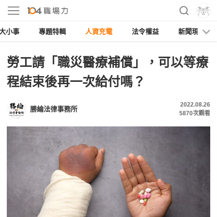
大小事
專題特輯
人資充電
法令權益
新聞現場
勞工請「職災醫療補償」，可以等療
程結束後再一次給付嗎？
2022.08.26
勝綸法律事務所
5870
次觀看