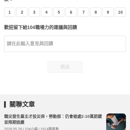
1
2
3
4
5
6
7
8
9
10
歡迎留下給104職場力的建議與回饋
送出
關聯文章
職災發生雇主才投災保，勞動部：仍會被處2-10萬罰鍰
並限期追繳
2026.05.26 | 104小編 | 1914觀看數