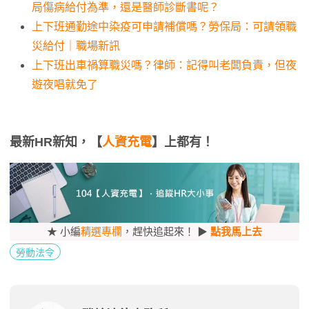
局傷病給付為準，還是醫師診斷書呢？
上下班通勤途中染疫可申請補償嗎？勞保局：可請領職
災給付｜職場新訊
上下班出車禍算職災嗎？律師：記得叫老闆負責，但夜
遊夜唱就免了
最新HR新知，【
人資充電
】上都有！
★ 小編
精選專欄
，趕快追起來！ ▶
點我馬上去
勞動法令