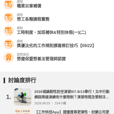
課程
職業災害補償
課程
勞工各類請假實務
課程
工時制度、加班補休&特別休假(一)(二)
課程
獎優汰劣的工作規則撰寫修訂技巧【09/22】
證照資訊
勞健保暨勞基法管理師認證
討論度排行
2026城鎮韌性防空演習8/7-8/13舉行！北中行動
1.
網路降速演練有什麼限制？演習時間及管制注意
事項整理
2026.08.03 ｜ 104小編
【工作快找App】捷運搜尋更彈性、封鎖公司更