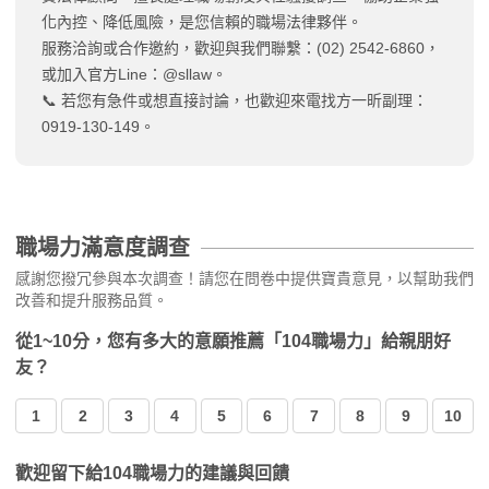
化內控、降低風險，是您信賴的職場法律夥伴。
服務洽詢或合作邀約，歡迎與我們聯繫：(02) 2542-6860，
或加入官方Line：@sllaw。
📞 若您有急件或想直接討論，也歡迎來電找方一昕副理：
0919-130-149。
職場力滿意度調查
感謝您撥冗參與本次調查！請您在問卷中提供寶貴意見，以幫助我們
改善和提升服務品質。
從1~10分，您有多大的意願推薦「104職場力」給親朋好
友？
1
2
3
4
5
6
7
8
9
10
歡迎留下給104職場力的建議與回饋