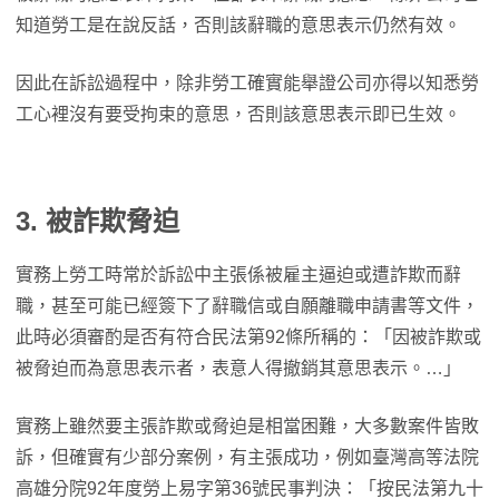
知道勞工是在說反話，否則該辭職的意思表示仍然有效。
因此在訴訟過程中，除非勞工確實能舉證公司亦得以知悉勞
工心裡沒有要受拘束的意思，否則該意思表示即已生效。
3. 被詐欺脅迫
實務上勞工時常於訴訟中主張係被雇主逼迫或遭詐欺而辭
職，甚至可能已經簽下了辭職信或自願離職申請書等文件，
此時必須審酌是否有符合民法第92條所稱的：「因被詐欺或
被脅迫而為意思表示者，表意人得撤銷其意思表示。…」
實務上雖然要主張詐欺或脅迫是相當困難，大多數案件皆敗
訴，但確實有少部分案例，有主張成功，例如臺灣高等法院
高雄分院92年度勞上易字第36號民事判決：「按民法第九十