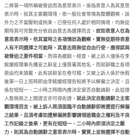
二條第一項所稱被脅迫而為意思表示，係指表意人為其意思
表示時，就其主客觀環境，依一般社會常情為整體觀察，該
外力之不當壓制或拘束，已使任何人處於相同情境，均無從
期待其可完整充分依自由意志為選擇而言，
故如表意人在為
意思表示時，依其當時之各項情狀為觀察，實無從期待表意
人有不同選擇之可能時，其意志既無從自由行使，應得認與
被脅迫之要件相當
，而得為撤銷。經查，被上訴人僅係在李
銘媛經理事先備妥之辭呈上僅簽署其姓名，而就辭職之各項
原由均未填載，此有該辭呈在卷可稽，又被上訴人係於休假
後第一日上班時即由李銘媛經理告知將予以解僱之決定，且
係在短短一、二小時之時間內應決定是否自動請辭，此從證
人詹佩佩之上開證言亦可得佐證，
就此決定自動請辭之主客
觀環境而言，被上訴人既須面臨不自動請辭即將遭逕行解僱
之結果，且須考慮如遭解僱將影響請領退職金之權利及不良
工作記錄之後果，更有在短短一、二小時內即須決定之壓
力，則其為自動請辭之意思表示時，實質上並無選擇不自動