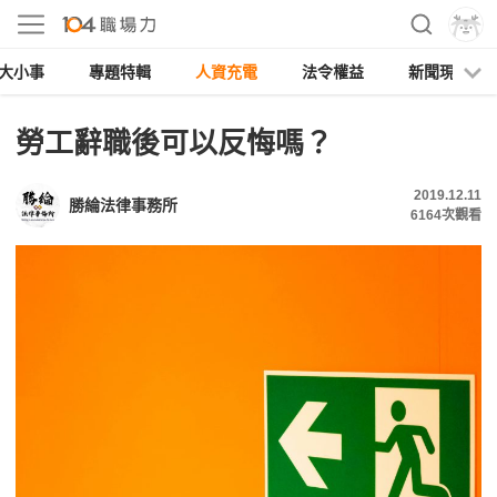
大小事
專題特輯
人資充電
法令權益
新聞現場
勞工辭職後可以反悔嗎？
2019.12.11
勝綸法律事務所
6164
次觀看