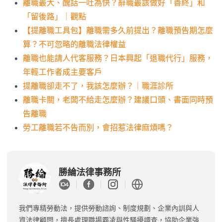
離職最大、醜話一吐為快？辭職最該做好「善終」和
「留後路」｜觀點
【提離職工具包】離職需多久前提出？離職預告期怎麼
算？不可忽略的離職法律權益
離職也能請人代客服務？日本興起「退職代行」服務，
年輕工作者成主要客戶
提離職卻走不了，我該怎麼辦？｜職涯診所
離職卡關，老闆不給走怎麼辦？建議口頭、書面同時預
告離職
勞工離職若不告而別，會招惹法律麻煩嗎？
勝綸法律事務所
我們專精勞動法，提供勞動諮詢、制度規劃、企業內訓與人
資法律顧問，擅長處理職場霸凌與性騷擾調查，協助企業強