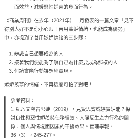
面效益，減緩惡性妒羨的負面行為。
《商業周刊》在去年（2021年）十月發表的一篇文章「見不
得別人好不是你小心眼！善用嫉妒情緒，也能成為優勢」
中，亦提到了善用嫉妒情緒的三步驟：
辨識自己想要成為的人
接著我們便能夠了解自己為什麼要成為那樣的人
付諸實際行動讓想望實現。
嫉妒羨慕的情緒，不再這麼可怕了對吧！
參考資料：
1. 紀乃文與古思婕（2019），見賢思齊或嫉賢妒能？探
討良性與惡性妒羨與任務績效、人際反生產力行為的關
係：個人與情境面因素的干擾效果。管理學報，
36（3），245-277。