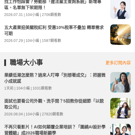
找工作怕踩雷？勞動部「違法雇主查詢系統」新增專
區、名單無下架期限！
2026.07.31 | 104小編 | 2706觀看數
五大產業迎美關稅紅利 受惠10%稅率不疊加 轉單需求
可期
2026.07.29 | 104小編 | 1587觀看數
職場大小事
更多訂閱內容
業績低潮怎麼熬？過來人叮嚀「別想著成交」：把握微
小成就感
1天前 | 104小編 | 1031觀看數
面試也要看公司外觀、洗手間？5招教你從細節「以貌
取公司」
2026.08.04 | 104小編 | 27820觀看數
不再只看影片！AI如何顛覆企業培訓？「圍繞AI設計學
習體驗」成2026職場新顯學