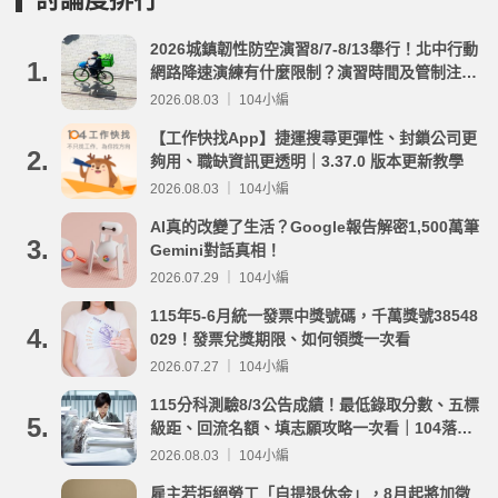
2026城鎮韌性防空演習8/7-8/13舉行！北中行動
1.
網路降速演練有什麼限制？演習時間及管制注意
事項整理
2026.08.03 ｜ 104小編
【工作快找App】捷運搜尋更彈性、封鎖公司更
2.
夠用、職缺資訊更透明｜3.37.0 版本更新教學
2026.08.03 ｜ 104小編
AI真的改變了生活？Google報告解密1,500萬筆
3.
Gemini對話真相！
2026.07.29 ｜ 104小編
115年5-6月統一發票中獎號碼，千萬獎號38548
4.
029！發票兌獎期限、如何領獎一次看
2026.07.27 ｜ 104小編
115分科測驗8/3公告成績！最低錄取分數、五標
5.
級距、回流名額、填志願攻略一次看｜104落點
分析
2026.08.03 ｜ 104小編
雇主若拒絕勞工「自提退休金」，8月起將加徵