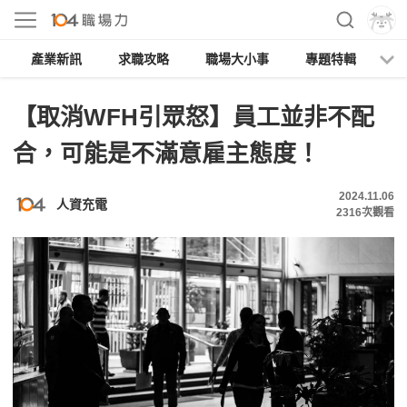
產業新訊
求職攻略
職場大小事
專題特輯
人
【取消WFH引眾怒】員工並非不配
合，可能是不滿意雇主態度！
2024.11.06
人資充電
2316
次觀看