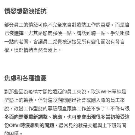
憤怒想發洩抵抗
部分員工的憤怒可能不完全來自對遠端工作的喜愛，而是
自
己沒選擇
，尤其是態度強硬一點、講話難聽一點、手法粗糙
一點的老闆，會讓員工感覺被迫接受所有變化而沒有發言
權，憤怒情緒自然會湧上。
焦慮和各種擔憂
對那些因為疫情才開始遠距的員工來說，取消WFH單純是
型態上的轉換，但對這段期間剛出社會或剛入職的員工來
說，改變工作型態的等級簡直跟換工作差不多了！不僅有
很
多面向需要重新調整、適應
，也可能
會出現很多當初接受這
份Offer時沒想到的問題
，最常見的就是交通與上下班時間
的困擾。