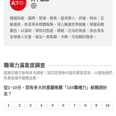
精選財經、國際、管理、教育、經濟學人、評論、時尚；互
動圖表、影音等多媒體報導，深入解讀世界脈動，掌握前瞻
觀念。以溫和、理性的態度，積極、正向的角度，為台灣及
全球華人社會，提出一束客觀、冷靜、可信賴的聲音。
職場力滿意度調查
感謝您撥冗參與本次調查！請您在問卷中提供寶貴意見，以幫助我們
改善和提升服務品質。
從1~10分，您有多大的意願推薦「104職場力」給親朋好
友？
1
2
3
4
5
6
7
8
9
10