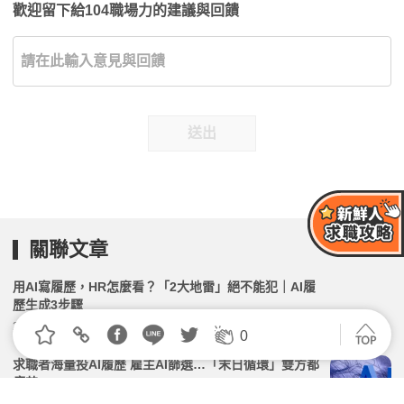
歡迎留下給104職場力的建議與回饋
送出
關聯文章
用AI寫履歷，HR怎麼看？「2大地雷」絕不能犯｜AI履
歷生成3步驟
2026.03.13 | 104小編 | 71651觀看數
0
求職者海量投AI履歷 雇主AI篩選…「末日循環」雙方都
痛苦