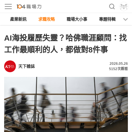
產業新訊
求職攻略
職場大小事
專題特輯
人
AI海投履歷失靈？哈佛職涯顧問：找
工作最順利的人，都做對8件事
2026.05.26
天下雜誌
5152
次觀看