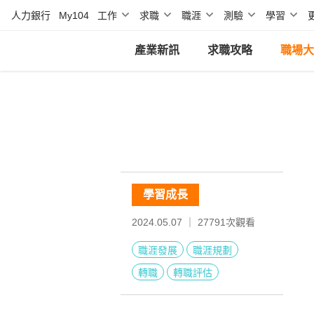
人力銀行
My104
工作
求職
職涯
測驗
學習
產業新訊
求職攻略
職場大
學習成長
2024.05.07 ｜
27791
次觀看
職涯發展
職涯規劃
轉職
轉職評估