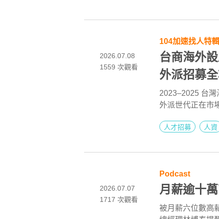
多元招募管道，
104加速找人特
台商海外設
2026.07.08
1559
次觀看
外派招募全
2023–2025 
外派世代正在市場
職。本文解析外派招
人才招募
人資
問如何透過主動
Podcast
月薪逾十萬
2026.07.07
1717
次觀看
被月薪六位數高