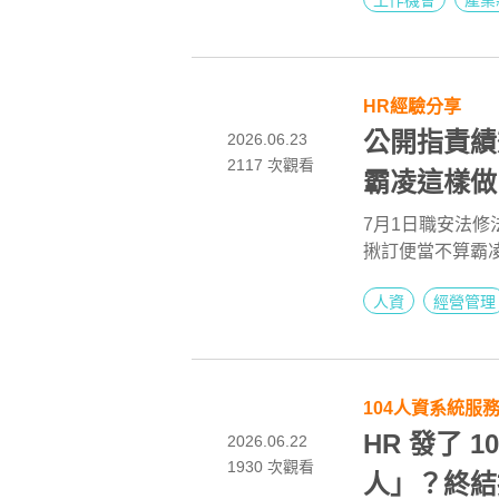
工作機會
產業
局、外派人才需
國優勢，將外派
HR經驗分享
公開指責績
2026.06.23
2117 次觀看
霸凌這樣做
7月1日職安法
揪訂便當不算霸
行」、且具持續
人資
經營管理
就算霸凌！主管管
則落實預防計畫
詞語用字引發爭
104人資系統服
HR 發了
2026.06.22
1930 次觀看
人」？終結