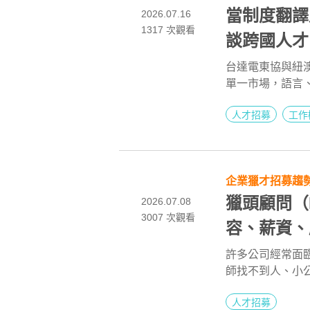
當制度翻譯
2026.07.16
1317
次觀看
談跨國人才
台達電東協與紐
單一市場，語言
到勞資信任經營
人才招募
工作
企業獵才招募趨
獵頭顧問（H
2026.07.08
3007
次觀看
容、薪資、
許多公司經常面
師找不到人、小
尋求專業的 獵頭
人才招募
人」，更是「人才