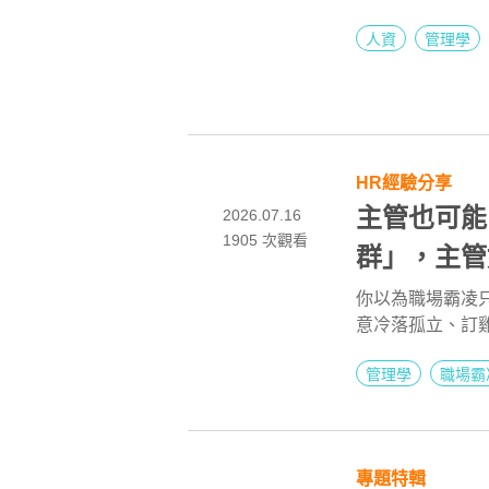
是「反向霸凌」
人資
管理學
釋出善意，讓部
易做的防護基底
HR經驗分享
主管也可能
2026.07.16
1905
次觀看
群」，主管
你以為職場霸凌
意冷落孤立、訂
場教練Simon
管理學
職場霸
時反而是那隻「
力」日常建立互
識上綁架壟斷；
「日常累積」，
專題特輯
箭。