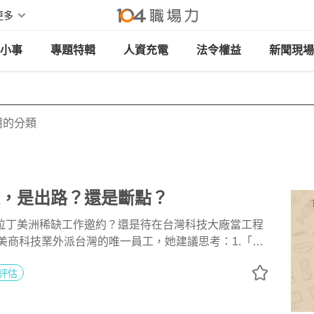
更多
小事
專題特輯
人資充電
法令權益
新聞現場
用的分類
派，是出路？還是斷點？
受拉丁美洲稀缺工作邀約？還是待在台灣科技大廠當工程
s是美商科技業外派台灣的唯一員工，她建議思考：1.「稀
業需求極少，還是人才供給不足。2.「延讀性」：拉丁
評估
，未來能否繼續在台灣發揮。3.「開放性」：是否較能
文化，外派成功率較高。