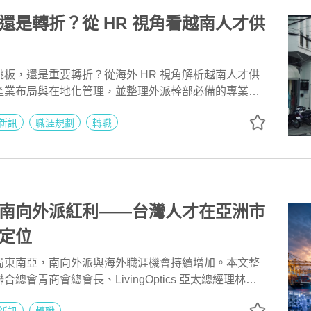
還是轉折？從 HR 視角看越南人才供
板，還是重要轉折？從海外 HR 視角解析越南人才供
產業布局與在地化管理，並整理外派幹部必備的專業能
、越語能力與團隊管理經驗，掌握東南亞外派工作與越
新訊
職涯規劃
轉職
。
南向外派紅利——台灣人才在亞洲市
定位
局東南亞，南向外派與海外職涯機會持續增加。本文整
總會青商會總會長、LivingOptics 亞太總經理林奕
的第一線觀察，解析越南、泰國、馬來西亞與新加坡的產業布