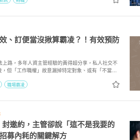
新訊
轉職
求，以及台灣半導體、製造業與供應鏈人才如何發揮跨
經驗轉化為下一階段的國際職涯資產。
效、訂便當沒揪算霸凌？！有效預防
修法上路，多年人資主管經驗的黃得超分享，私人社交不
凌，但「工作職權」故意漏掉特定對象、或有「不當言
性或單次重大事件，讓當事人感到不舒服或身心受影響
職場霸凌
理應回歸客觀考核並「即時回饋」；HR依SMART原
，並協助主管留意跨世代的語言感受差異，避免不當的
議。
務
 10 封邀約，主管卻說「這不是我要的
招募內耗的關鍵解方