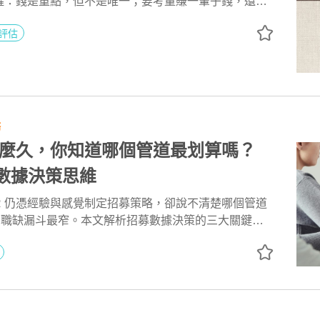
醒：錢是重點，但不是唯一；要考量賺一輩子錢，還是
從理工業務工程師跨足金融策略規劃，策略是：先想好
評估
再決定「下一步」，不想太遠，因為計劃趕不上變化。
彩券，在組織危機時自願跳入「刮刮樂火坑」，靠著觀
感，首創售價2000元彩券的秒殺紀錄，策略是：挑戰
職涯累積專業。
務
麼久，你知道哪個管道最划算嗎？
的數據決策思維
R 仍憑經驗與感覺制定招募策略，卻說不清楚哪個管道
哪個職缺漏斗最窄。本文解析招募數據決策的三大關鍵維
 招募管理 Pro 如何透過視覺化招募漏斗、多管道來源分
，讓每一分招募預算都花在刀口上。