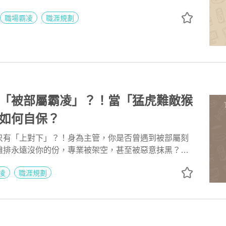
！他提醒，「對人溝通、對事化解」，每天5分鐘，主動
職場霸凌
職涯規劃
屬願意和你溝通，伸手不打笑臉人，「親和力」是最容
。
「被部屬霸凌」？！當「猛虎難敵猴
如何自保？
只有「上對下」？！身為主管，你是否曾遇到被部屬刻
雞排永遠沒你的份，專業被架空，甚至被惡意抹黑？職
提醒，菜鳥主管、空降主管、郵差主管、半瓶水主管，有
凌
職涯規劃
難敵猴群」的弱勢猛虎，他建議護城河三力：「親和
動，避免社群關係被蠶食；「專業力」避免被部屬在知
「領導力」有效帶領團隊達成任務。三大護城河必須
不能出事才補救，才能預防敵意的醞釀，也抵禦明槍暗