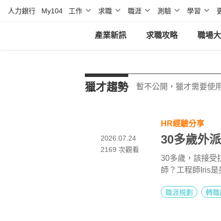
人力銀行
My104
工作
求職
職涯
測驗
學習
產業新訊
求職攻略
職場大
獵才趨勢
暫不公開，獵才需要使
HR經驗分享
30多歲外
2026.07.24
2169
次觀看
30多歲，該接
師？工程師Iri
缺性」：是指企
職涯規劃
轉職
美洲的工作經驗
接受外來與多元