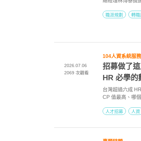
總經理林博泰提
一下子的錢？他
職涯規劃
轉職
「下下一步」，
他接手經營公益
察百貨公司福袋靈
跨領域、為長期
104人資系統服
招募做了這
2026.07.06
2069
次觀看
HR 必學
台灣超過六成 H
CP 值最高、
度，並介紹 104
人才招募
人資
析與求職者輪廓