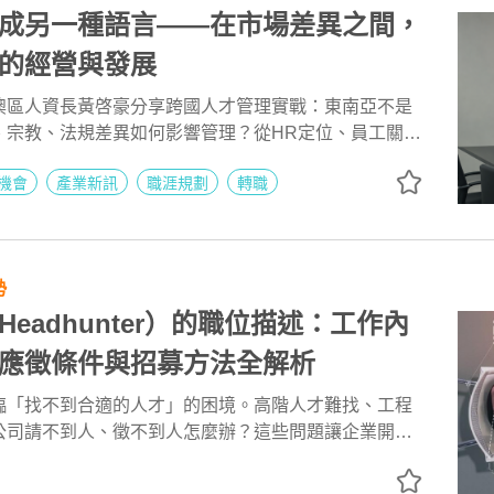
成另一種語言——在市場差異之間，
的經營與發展
澳區人資長黃啓豪分享跨國人才管理實戰：東南亞不是
、宗教、法規差異如何影響管理？從HR定位、員工關係
，解析企業南向布局的人資策略與跨國組織發展關鍵。
機會
產業新訊
職涯規劃
轉職
勢
eadhunter）的職位描述：工作內
應徵條件與招募方法全解析
臨「找不到合適的人才」的困境。高階人才難找、工程
公司請不到人、徵不到人怎麼辦？這些問題讓企業開始
（獵人頭）公司 協助。獵頭顧問不只是「幫企業找
招募策略顧問」，能協助企業透過 創新招募方法 與