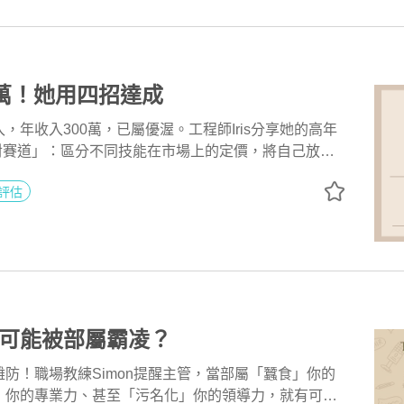
0萬！她用四招達成
，年收入300萬，已屬優渥。工程師Iris分享她的高年
選對賽道」：區分不同技能在市場上的定價，將自己放在
.「找對公司」：打探能提供年收入300萬的企業。3.
評估
」：透過社群觀察這些公司的高收入前輩具備什麼專業
4.「補強專業」：盤點自己和這些樣版人物有哪些專業
。
可能被部屬霸凌？
防！職場教練Simon提醒主管，當部屬「蠶食」你的
」你的專業力、甚至「污名化」你的領導力，就有可能