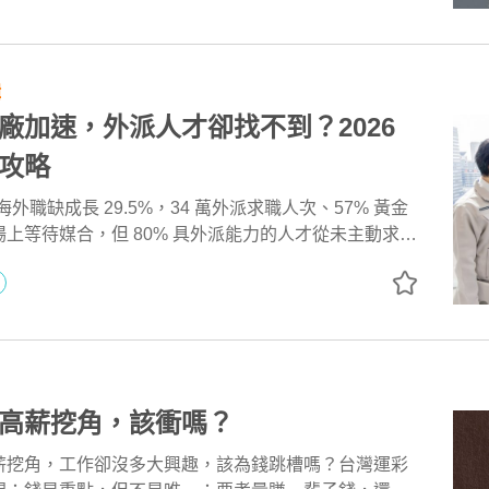
快速找到適合的候選人。
輯
廠加速，外派人才卻找不到？2026
攻略
台灣海外職缺成長 29.5%，34 萬外派求職人次、57% 黃金
上等待媒合，但 80% 具外派能力的人才從未主動求
募 5 大困境、8 大熱區職務需求，以及 104 獵才顧
獵才與多維評估，協助台商快速補位關鍵外派人才。
高薪挖角，該衝嗎？
薪挖角，工作卻沒多大興趣，該為錢跳槽嗎？台灣運彩