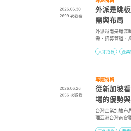
專題特輯
外派是跳板
2026.06.30
2699
次觀看
需與布局
外派越南是職涯跳
需、招募管道、
力、跨文化溝通
人才招募
產業
南職涯發展機會
專題特輯
從新加坡看
2026.06.26
2056 次觀看
場的優勢與
台灣企業加速布
理亞洲台灣商會聯合
丞 Bruno 