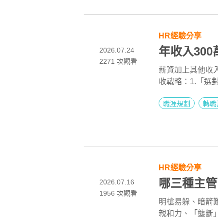
HR經驗分享
年收入30
2026.07.24
2271
次觀看
薪資加上其他收入
收戰略：1.「
高估值的產業。2
職涯規劃
轉職
「找到樣版人物
背景和學經歷。
落差，加速補足
HR經驗分享
哪三種主管
2026.07.16
1956
次觀看
明槍易躲、暗箭難
親和力、「壟斷