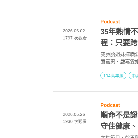
勞動中再次認識
Podcast
35年熱情
2026.06.02
1797
次觀看
程：只要跨
容 ft. 
雙胞胎姐妹連職
嚴嘉惠、嚴嘉雯姐
不打烊 x 用
始，又在同一天
104高年級
中
有工作倦怠，對
Podcast
順命不是認
2026.05.26
1930 次觀看
守住健康、財
不打烊 x 用
本集節目，徐玉