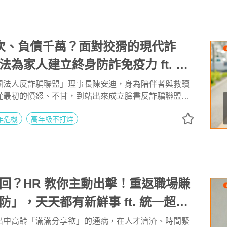
次、負債千萬？面對狡猾的現代詐
法為家人建立終身防詐免疫力 ft. 反
長 陳安迪 | 高年級不打烊 x 用 AI
團法人反詐騙聯盟」理事長陳安迪，身為陪伴者與救贖
從最初的憤怒、不甘，到站出來成立臉書反詐騙聯盟社
 EP280
版新書《陪家人拆詐彈》，積極呼籲正視防詐這個社會
年危機
高年級不打烊
回？HR 教你主動出擊！重返職場賺
防」，天天都有新鮮事 ft. 統一超商
理 林宸碩 | 高年級不打烊 x 用 AI
出中高齡「滿滿分享欲」的通病，在人才濟濟、時間緊