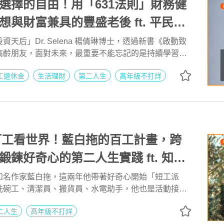
選擇的自由！用「631法則」財務健
想與財富兼具的豐盛老後 ft. 平民投
Selena | 高年級不打烊 x 用 AI 點亮
天后」Dr. Selena 楊倩琳博士，透過新書《啟動致
高齡朋友，面對未來，最重要不能忘記的是持續學習、
277
視界打開了，人生複利超乎想像！
工退休金
生活理財
第二人生
高年級不打烊
 份打工看世界！藍白拖的百工計畫，跨
鍛鍊好奇心的第二人生實踐 ft. 知名
 | 高年級不打烊 x 用 AI 點亮第二人
知名作家藍白拖，這兩年他帶著好奇心開始「短工派
洗碗工、清潔員、搬貨員、水電助手，他也是活動接
賣場銷售、保全人員，在這些維持社會日常運作的最前
二人生
高年級不打烊
了截然不同的世界，打破了慣性思維，更意外地在流汗