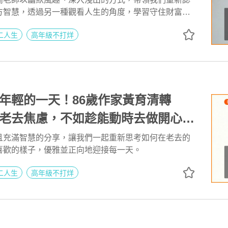
方智慧，透過另一種觀看人生的角度，學習守住財富、
，也為自己的第二人生找到更從容踏實的步伐。
二人生
高年級不打烊
年輕的一天！86歲作家黃育清轉
老去焦慮，不如趁能動時去做開心的
家黃育清 | 高年級不打烊 x 用 AI 點亮
且充滿智慧的分享，讓我們一起重新思考如何在老去的
喜歡的樣子，優雅並正向地迎接每一天。
273
二人生
高年級不打烊