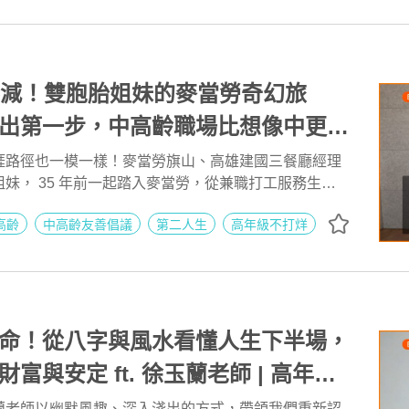
自己及工作的意義。
不減！雙胞胎姐妹的麥當勞奇幻旅
出第一步，中高齡職場比想像中更包
麥當勞餐廳經理 嚴嘉惠、嚴嘉雯 | 高年級
涯路徑也一模一樣！麥當勞旗山、高雄建國三餐廳經理
妹， 35 年前一起踏入麥當勞，從兼職打工服務生開
 AI 點亮第二人生 EP275
晉升為餐廳門市經理，即使經過這麼多年，兩位不但沒
高齡
中高齡友善倡議
第二人生
高年級不打烊
於年少時所選的第一份工作熱情依舊不減。
命！從八字與風水看懂人生下半場，
富與安定 ft. 徐玉蘭老師 | 高年級
 AI 點亮第二人生 EP274
蘭老師以幽默風趣、深入淺出的方式，帶領我們重新認