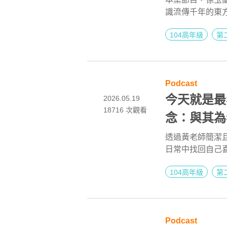
識流傳千年的東
健康與內在安定
104高年級
第
Podcast
今天就是最
2026.05.19
18716 次觀看
念：與其為
事 ft. 作
透過黃老師簡潔
日常中找回自己
第二人生 EP
104高年級
第
Podcast