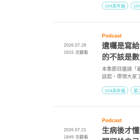
104高年級
1
悉的電視圈，但他沒有。 洞察到高齡社會帶來
從擅長的影像出
再一路轉型至「
創造出自己的新
Podcast
遺囑是寫給
2026.07.28
1815
次觀看
的不該是數
事務所創辦人
本集節目邀請「
談起，帶領大家
AI 點亮第二
衝突與法律問題
104高年級
第
意為何？為什麼
向修法？蘇律師
Podcast
生病後才懂
2026.07.21
1849
次觀看