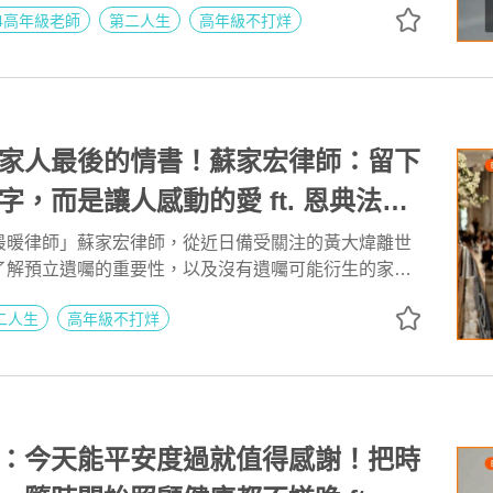
04高年級老師
第二人生
高年級不打烊
的新需求與機會，他決定
發，到社區大學開課教導熟齡朋友使用「傻瓜相機」，
手機攝影」，將過去的專業與時代趨勢完美結合，成功
賽道。
家人最後的情書！蘇家宏律師：留下
字，而是讓人感動的愛 ft. 恩典法律
 蘇家宏律師 | 高年級不打烊 x 用
最暖律師」蘇家宏律師，從近日備受關注的黃大煒離世
了解預立遺囑的重要性，以及沒有遺囑可能衍生的家庭
人生 EP283
。此外，近期引發討論的遺產「特留分」當初設立的用
二人生
高年級不打烊
在實務上經常成為家人爭議的來源？未來可能朝什麼方
也將將在節目中為大家進行深入淺出的分析。
：今天能平安度過就值得感謝！把時