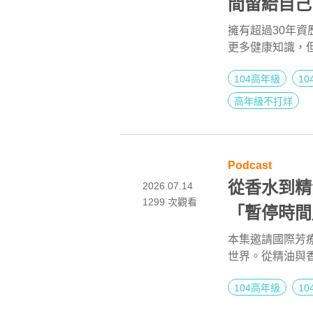
間留給自己
深醫藥記者王
擁有超過30年
更多健康知識，
第二人生 EP
快節奏高壓，身
104高年級
1
言，過去總是忙
才明白：今天能
高年級不打烊
Podcast
從香水到精
2026.07.14
1299
次觀看
「暫停時間
講師米露 |
本集邀請國際芳
世界。從精油與
EP281
緒、改善睡眠、
104高年級
1
讓我們看見芳療