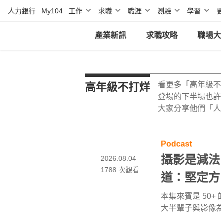
人力銀行
My104
工作
求職
職涯
測驗
學習
產業新訊
求職攻略
職場大
看更多「高年級不
高年級不打烊
登場的下半場也許
大家分享他們「人
Podcast
攝影是減法
2026.08.04
1788
次觀看
道：堅定方
其慰老師 |
本集來賓是 50
大半輩子與影像
EP284
展，後因工作計