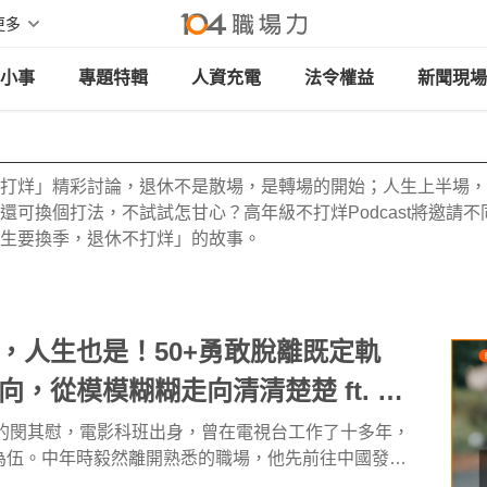
更多
小事
專題特輯
人資充電
法令權益
新聞現場
打烊」精彩討論，退休不是散場，是轉場的開始；人生上半場，
還可換個打法，不試試怎甘心？高年級不打烊Podcast將邀請
生要換季，退休不打烊」的故事。
，人生也是！50+勇敢脫離既定軌
向，從模模糊糊走向清清楚楚 ft. 閔
 高年級不打烊 x 用 AI 點亮第二人生
+ 的閔其慰，電影科班出身，曾在電視台工作了十多年，
為伍。中年時毅然離開熟悉的職場，他先前往中國發
畫中止返回台灣；面對職涯轉折，他大可選擇回到最熟