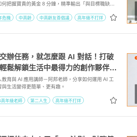
何把握寶貴的黃金 8 分鐘，精準輸出「與目標職缺高
 EP279
，而不是冗長人生回顧，絕對是大家上場前最需要刻意
年危機
中高齡
中高齡友善倡議
高年級不打烊
交辦任務，就怎麼跟 AI 對話！打破
輕鬆解鎖生活中最得力的創作夥伴
 | 高年級不打烊 x 用 AI 點亮第二人
教育與 AI 應用講師－阿邦老師，分享如何運用 AI 工
習與生活變得更簡單、更有趣。
04高年級老師
第二人生
高年級不打烊