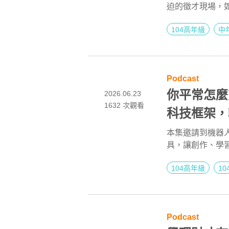
迫的徵才現場，如
點亮第二人生
度貼合的經歷」
104高年級
中
練習的基本功。
Podcast
你平常怎麼
2026.06.23
1632
次觀看
科技框架，
ft.阿邦老師
本集邀請到機器人
具，讓創作、學
生 EP278
104高年級
1
Podcast