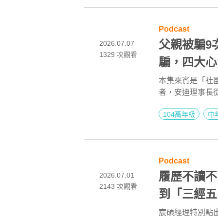
Podcast
父親被騙9
2026.07.07
1329
次觀看
騙，四大心
詐騙聯盟理事
本集來賓是「社
者，安迪理事長
點亮第二人生
團／協會，並出
104高年級
中
現象。
Podcast
履歷不讀不
2026.07.01
2143
次觀看
到「三經五
人力資源部經
宸碩經理特別點