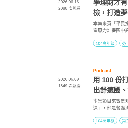
學理財才有
2026.06.16
2088
次觀看
檢，打造夢
資天后 Dr. 
本集來賓「平民投資
富原力》提醒中
第二人生 EP
充實自己，一旦
104高年級
勞
Podcast
用 100
2026.06.09
1849
次觀看
出舒適圈、
作家 藍白拖
本集節目來賓是
遣」，他是餐廳
生 EP276
待、臨時演員、
104高年級
第
線，藍白拖看見