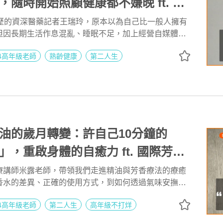
，隨時開始照顧健康都不嫌晚 ft. 資
瑞玲 | 高年級不打烊 x 用 AI 點亮
資歷的資深醫藥記者王瑞玲，原本以為自己比一般人擁有
但因長期生活作息混亂、睡眠不足，加上經營自媒體的
282
體逐漸亮起紅燈，56歲時甚至與死神擦身而過。她坦
04高年級老師
熟齡健康
第二人生
著規劃明天、下個月、甚至下一年，但經歷生死關頭後
平安度過，就已經很值得感謝。
油的歲月轉變：許自己10分鐘的
」，重啟身體的自癒力 ft. 國際芳療
 高年級不打烊 x 用 AI 點亮第二人生
療講師米露老師，帶領我們走進精油與芳香療法的療癒
香水的差異、正確的使用方式，到如何透過氣味安撫情
舒緩壓力，米露分享多年教學與陪伴學員的真實故事，
04高年級老師
第二人生
高年級不打烊
不只是「香香的」，更是一種照顧自己的生活智慧。