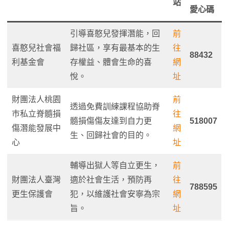
站
愛心碼
引導喜憨兒發揮潛能，回
前
喜憨兒社會福
歸社區，享有最基本的生
往
88432
利基金會
存權益、體會生命的喜
網
悅。
址
財團法人桃園
前
透過免費訓練課程協助脊
巿私立脊髓損
往
髓損傷傷友達到自力更
518007
傷潛能發展中
網
生、回歸社會的目的。
心
址
輔導出獄人等自立更生，
前
財團法人臺灣
適於社會生活，預防再
往
788595
更生保護會
犯，以維護社會安寧為宗
網
旨。
址