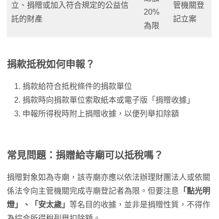
立、捐贈或加入符合規定的公益信
管機關登
20%
託的財產
記立案
為限
捐款抵稅如何申報？
捐款給符合抵稅條件的捐款單位
捐款時向捐款單位索取紙本或電子版「捐贈收據」
申報所得稅時附上捐贈收據，以便列舉扣除額
常見問題：捐贈給寺廟可以抵稅嗎？
捐贈對象如為寺廟，該寺廟亦應以依法辦理財團法人或依關
係法令向主管機關完成寺廟登記者為限。但要注意
「點光明
燈」、「安太歲」
等名目的收據，並非是捐贈性質，不得作
為綜合所得稅列舉扣除額。