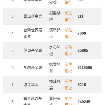
安養
網址
銀髮族
前往
3
華山基金會
111
群
網址
台灣世界展
弱勢兒
前往
4
7000
望會
少
網址
身心障
前往
5
伊甸基金會
25885
礙
網址
婦女兒
前往
6
勵馨基金會
9118595
童
網址
棒球發
前往
7
球芽基金
5216
展
網址
蘋果慈善基
貧困家
前往
8
240245