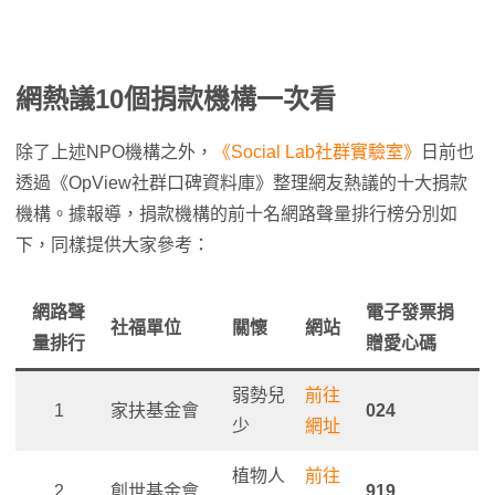
網熱議10個捐款機構一次看
除了上述NPO機構之外，
《Social Lab社群實驗室》
日前也
透過《OpView社群口碑資料庫》整理網友熱議的十大捐款
機構。據報導，捐款機構的前十名網路聲量排行榜分別如
下，同樣提供大家參考：
網路聲
電子發票捐
社福單位
關懷
網站
量排行
贈愛心碼
弱勢兒
前往
1
家扶基金會
024
少
網址
植物人
前往
2
創世基金會
919