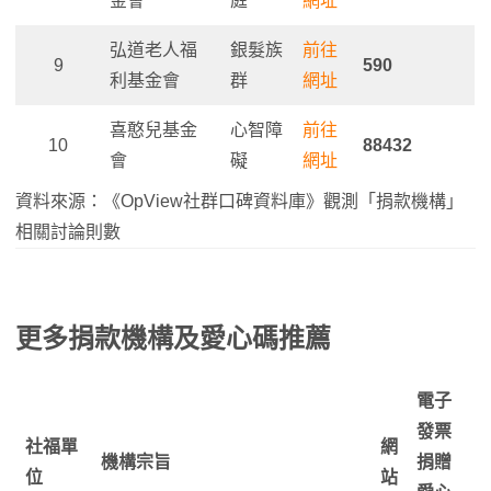
金會
庭
網址
弘道老人福
銀髮族
前往
9
590
利基金會
群
網址
喜憨兒基金
心智障
前往
10
88432
會
礙
網址
資料來源：《OpView社群口碑資料庫》觀測「捐款機構」
相關討論則數
更多捐款機構及愛心碼推薦
電子
發票
社福單
網
機構宗旨
捐贈
位
站