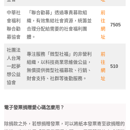
中華社
「聯合勸募」透過專責募款組
前
會福利
織，有效集結社會資源，統籌並
往
7505
聯合勸
合理分配給需要的社會福利團
網
募協會
體。
址
社團法
專注服務「微型社福」的非營利
前
人台灣
組織，以科技商業思維做公益，
往
一起夢
510
無償提供微型社福募款、行銷、
網
想公益
財會支持、社群等後勤服務。
址
協會
電子發票捐贈愛心碼怎麼用？
除捐款之外，若想捐贈發票，可以將紙本發票寄至欲捐贈的