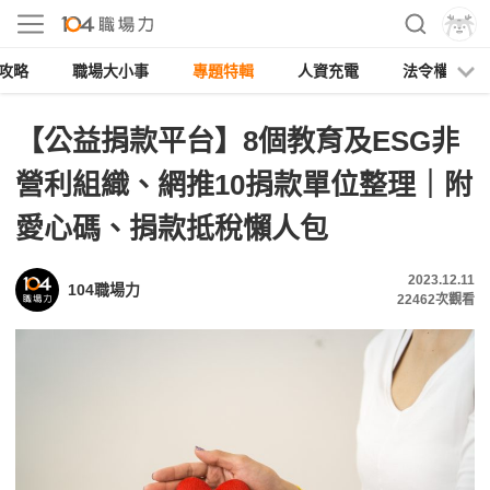
攻略
職場大小事
專題特輯
人資充電
法令權益
【公益捐款平台】8個教育及ESG非
營利組織、網推10捐款單位整理｜附
愛心碼、捐款抵稅懶人包
2023.12.11
104職場力
22462
次觀看