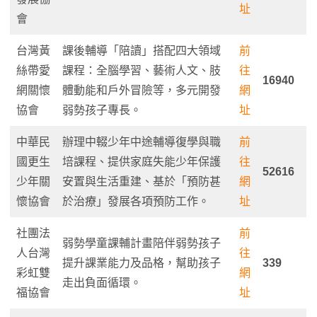
址
會
台灣黃
課後輔導「陪讀」搭配四大領域
前
絲帶愛
課程：全腦學習、藝術人文、肢
往
16940
網關懷
體動能和戶外冒險等，多元開發
網
協會
弱勢孩子專長。
址
中華民
辦理中輟少年中途輔導復學與職
前
國更生
培課程、提供家庭失能少年保護
往
52616
少年關
安置與生活重建、基於「預防甚
網
懷協會
於治療」發展各項預防工作。
址
社團法
前
弱勢學童課輔計畫陪伴弱勢孩子
人台灣
往
提升課業能力及品格，幫助孩子
339
彩虹雙
網
走出負面循環。
福協會
址