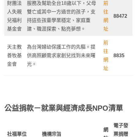
財團法
服務及幫助全台18歲以下，父母
前
人失親
雙亡或其中一方過世的孩子，支
往
88472
兒福利
持這些孩童學業穩定、家庭重
網
基金會
建、職涯探索、點亮夢想。
址
前
天主教
為台灣婦幼保護工作的先驅。提
往
善牧基
供高照顧需求家創兒找到未來曙
8835
網
金會
光。
址
公益捐款－就業與經濟成長NPO清單
電子發
網
社福單位
機構宗旨
票捐贈