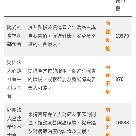
愛心
碼
前
陽光社
提升顏損及燒傷者之生活品質與
往
會福利
自我價值，促進健康、安全及平
13579
網
基金會
權的社會環境。
址
財團法
前
人心路
提供全方位的服務、促進有機會
往
社會福
的環境，成就智能及發展障礙者
876
網
利基金
最大可能。
址
會
財團法
前
秉持醫療專業與對癌友家庭的同
人癌症
往
理，推動友善照護環境、提升癌
16888
希望基
網
友對病症治療的認識及支援。
金會
址