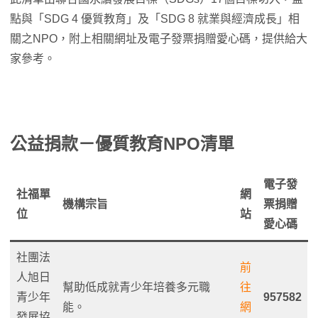
點與「SDG 4 優質教育」及「SDG 8 就業與經濟成長」相
關之NPO，附上相關網址及電子發票捐贈愛心碼，提供給大
家參考。
公益捐款－優質教育NPO清單
電子發
社福單
網
機構宗旨
票捐贈
位
站
愛心碼
社團法
前
人旭日
幫助低成就青少年培養多元職
往
青少年
957582
能。
網
發展協