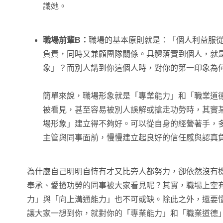
識她。
職場前輩B：
職場的基本原則就是：「個人利益服
負責，同時又兼顧團隊關係。具體落實到個人，就
象」？而別人講到你這個人時，對你的第一印象為
簡單來說，職場形象就是「專業能力」和「職業道
被看見，甚至容易被別人誤解或搶走功勞時，其實
場形象」建立得不夠好。可以從自身的經營著手，
主管與同事面前，慢慢建立起良好的信任感與認真
為什麼自己明明自恃有才又比旁人都努力，卻依然沒有
奉承、愛搶功勞的同事被大家看見呢？其實，職場上空
力」與「向上溝通能力」也不可或缺。除此之外，還要
讓大家一想到你，就對你的「專業能力」和「職業道德