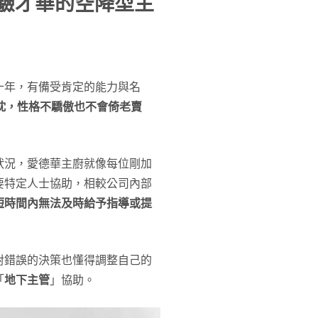
有經驗才華的空降型主
十年，有備受肯定的能力與名
忱，性格不驕傲也不會倚老賣
狀況，愛德華主廚就像每位剛加
要特定人士協助，相較公司內部
短時間內無法及時給予指導或提
對錯誤的決策也懂得調整自己的
「
地下主管
」協助。