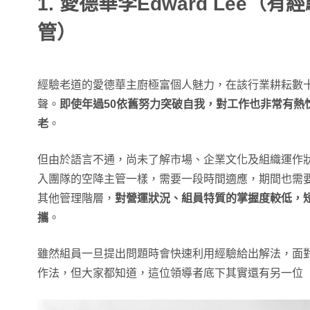
1. 愛德華李Edward Lee（
管）
經驗老道的愛德華主廚極富個人魅力，在該行業耕耘數
聲。
即使年過50依舊努力突破自我，對工作也非常有熱
老
。
但由於語言不通，尚未了解市場、企業文化及組織運作
入團隊的空降主管一樣，需要一段時間適應，期間也需
其他管理階層，
對營運狀況、組員特質的掌握度較低，
攜
。
雖然組員一旦提出問題時會快速利用經驗給出解法，面
作法，但大家都知道，這位領導者底下其實還有另一位