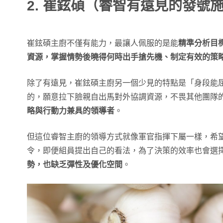
2. 崔鉉碩（睿智有遠見的發號
崔鉉碩主廚不僅有能力，最讓人佩服的是能
精準分析目
資源，掌握情勢後曉得何時出手搶先機、制定有效的策
除了有遠見，崔鉉碩主廚另一個少見的特點是「身段能
的，願意拉下臉親自出馬對外協調資源，不畏其他團隊
略與行動力兼具的領導者
。
但這位睿智主廚的領導方式就像軍官指揮下屬一樣，希
令，即便組員提出自己的看法，為了決策的效率也會選
勢，也缺乏彈性及優化空間
。