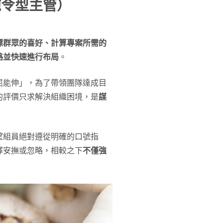
施令型主管）
標群眾的喜好、計算專案所需的
略並快速進行布局
。
屈能伸」，為了帶領團隊達成目
的評價只求解決組織困境，是
謀
望組員絕對遵從明確的口號指
擇安撫或忽略，相較之下
不僅強