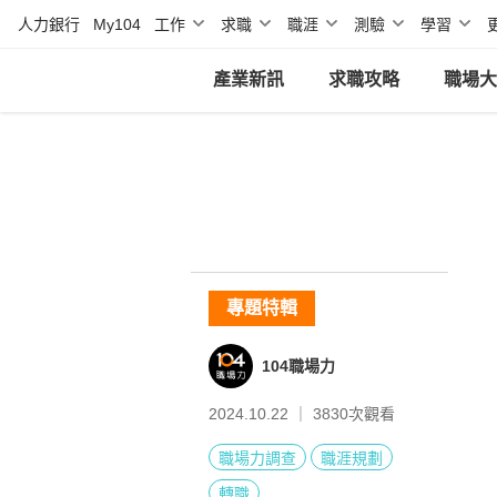
人力銀行
My104
工作
求職
職涯
測驗
學習
產業新訊
求職攻略
職場大
專題特輯
104職場力
2024.10.22 ｜
3830
次觀看
職場力調查
職涯規劃
轉職