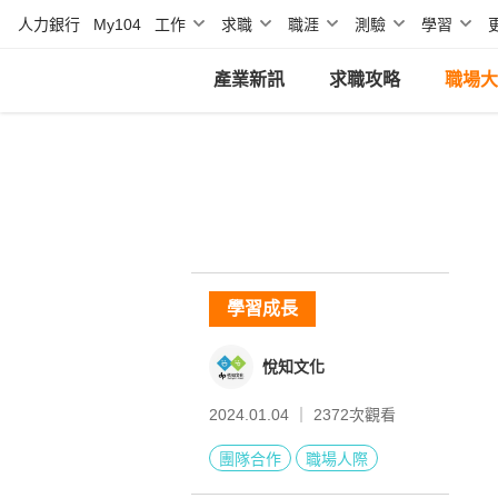
人力銀行
My104
工作
求職
職涯
測驗
學習
產業新訊
求職攻略
職場大
學習成長
悅知文化
2024.01.04 ｜
2372
次觀看
團隊合作
職場人際