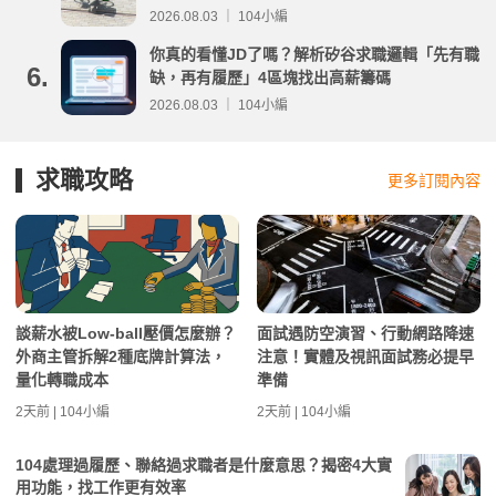
事項整理
2026.08.03 ｜ 104小編
你真的看懂JD了嗎？解析矽谷求職邏輯「先有職
6.
缺，再有履歷」4區塊找出高薪籌碼
2026.08.03 ｜ 104小編
求職攻略
更多訂閱內容
談薪水被Low-ball壓價怎麼辦？
面試遇防空演習、行動網路降速
外商主管拆解2種底牌計算法，
注意！實體及視訊面試務必提早
量化轉職成本
準備
2天前 | 104小編
2天前 | 104小編
104處理過履歷、聯絡過求職者是什麼意思？揭密4大實
用功能，找工作更有效率