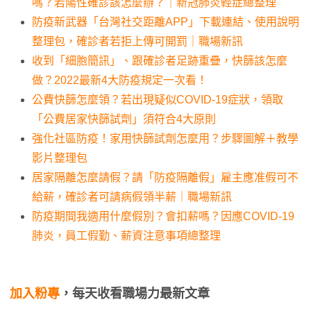
嗎？若陽性確診該怎麼辦？｜新冠肺炎輕症總整理
防疫新武器「台灣社交距離APP」下載連結、使用說明
整理包，確診者若拒上傳可開罰｜職場新訊
收到「細胞簡訊」、跟確診者足跡重疊，快篩該怎麼
做？2022最新4大防疫規定一次看！
公費快篩怎麼領？若出現疑似COVID-19症狀，領取
「公費居家快篩試劑」須符合4大原則
強化社區防疫！家用快篩試劑怎麼用？步驟圖解＋教學
影片整理包
居家隔離怎麼請假？請「防疫隔離假」雇主應准假可不
給薪，確診者可請病假領半薪｜職場新訊
防疫期間我適用什麼假別？會扣薪嗎？因應COVID-19
肺炎，員工假勤、薪資注意事項總整理
加入粉專
，每天收看職場力最新文章