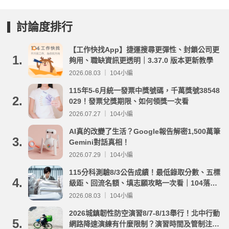
討論度排行
【工作快找App】捷運搜尋更彈性、封鎖公司更
1.
夠用、職缺資訊更透明｜3.37.0 版本更新教學
2026.08.03 ｜ 104小編
115年5-6月統一發票中獎號碼，千萬獎號38548
2.
029！發票兌獎期限、如何領獎一次看
2026.07.27 ｜ 104小編
AI真的改變了生活？Google報告解密1,500萬筆
3.
Gemini對話真相！
2026.07.29 ｜ 104小編
115分科測驗8/3公告成績！最低錄取分數、五標
4.
級距、回流名額、填志願攻略一次看｜104落點
分析
2026.08.03 ｜ 104小編
2026城鎮韌性防空演習8/7-8/13舉行！北中行動
5.
網路降速演練有什麼限制？演習時間及管制注意