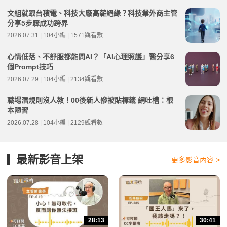
文組就跟台積電、科技大廠高薪絕緣？科技業外商主管
分享5步驟成功跨界
2026.07.31 | 104小編 | 1571觀看數
心情低落、不舒服都能問AI？「AI心理照護」醫分享6
個Prompt技巧
2026.07.29 | 104小編 | 2134觀看數
職場潛規則沒人教！00後新人慘被貼標籤 網吐槽：根
本陋習
2026.07.28 | 104小編 | 2129觀看數
最新影音上架
更多影音內容 >
28:13
30:41