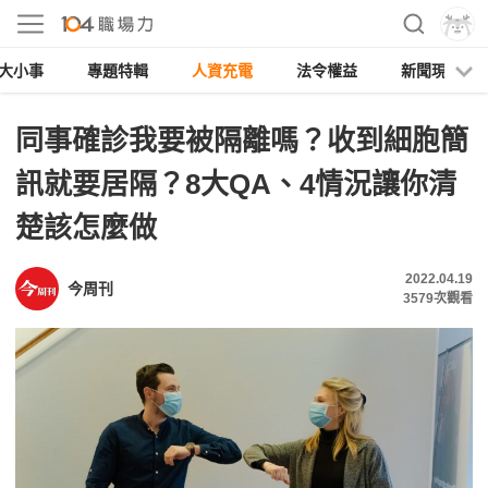
大小事
專題特輯
人資充電
法令權益
新聞現場
同事確診我要被隔離嗎？收到細胞簡
訊就要居隔？8大QA、4情況讓你清
楚該怎麼做
2022.04.19
今周刊
3579
次觀看