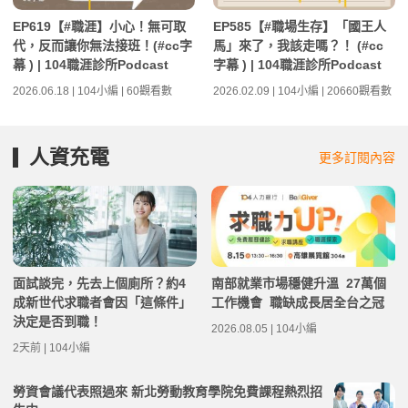
EP619【#職涯】小心！無可取
EP585【#職場生存】「國王人
代，反而讓你無法接班！(#cc字
馬」來了，我該走嗎？！ (#cc
幕 ) | 104職涯診所Podcast
字幕 ) | 104職涯診所Podcast
2026.06.18 | 104小編 | 60觀看數
2026.02.09 | 104小編 | 20660觀看數
人資充電
更多訂閱內容
面試談完，先去上個廁所？約4
南部就業市場穩健升溫 27萬個
成新世代求職者會因「這條件」
工作機會 職缺成長居全台之冠
決定是否到職！
2026.08.05 | 104小編
2天前 | 104小編
勞資會議代表照過來 新北勞動教育學院免費課程熱烈招