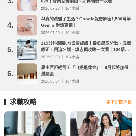
3.
029！發票兌獎期限、如何領獎一次看
2026.07.27 ｜ 104小編
AI真的改變了生活？Google報告解密1,500萬筆
4.
Gemini對話真相！
2026.07.29 ｜ 104小編
115分科測驗8/3公告成績！最低錄取分數、五標
5.
級距、回流名額、填志願攻略一次看｜104落點
分析
2026.08.03 ｜ 104小編
雇主若拒絕勞工「自提退休金」，8月起將加徵
6.
滯納金
2026.08.04 ｜ 104小編
求職攻略
更多訂閱內容