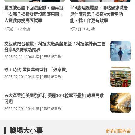
履歷被已讀不回怎麼辦，要再投
104處理過履歷、聯絡過求職者
一次嗎？揭投履歷沒回應原因，
是什麼意思？揭密4大實用功
人資教你提高面試率
能，找工作更有效率
2天前 | 104小編
2天前 | 104小編
文組就跟台積電、科技大廠高薪絕緣？科技業外商主管
分享5步驟成功跨界
2026.07.31 | 104小編 | 1556觀看數
缺工時代 零售業轉型打 「效率戰」
2026.07.30 | 104小編 | 1558觀看數
五大產業迎美關稅紅利 受惠10%稅率不疊加 轉單需求
可期
2026.07.29 | 104小編 | 1587觀看數
職場大小事
更多訂閱內容