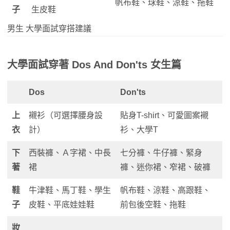
帆布鞋、球鞋、涼鞋、拖鞋
子
生皮鞋
男生 大學面試穿搭建議
大學面試穿著 Dos And Don'ts 女生篇
Dos
Don'ts
上
襯衫（可選擇腰身設
貼身T-shirt、可愛圖案襯
衣
計）
衫、大學T
下
西裝褲、Ａ字裙、中長
七分褲、牛仔褲、緊身
著
裙
褲、迷你裙、窄裙、破褲
鞋
牛津鞋、馬丁鞋、學生
帆布鞋、涼鞋、高跟鞋、
子
皮鞋、平底娃娃鞋
前包後空鞋、拖鞋
妝