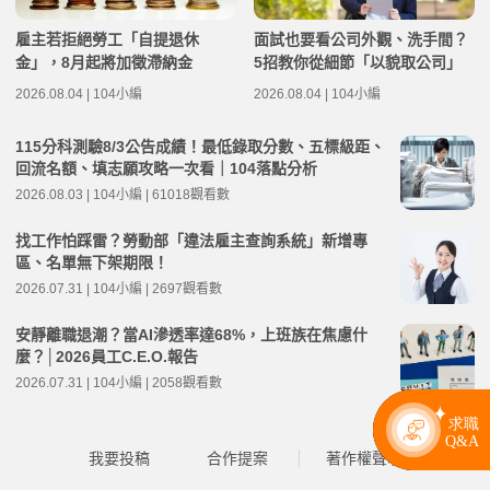
雇主若拒絕勞工「自提退休
面試也要看公司外觀、洗手間？
金」，8月起將加徵滯納金
5招教你從細節「以貌取公司」
2026.08.04 | 104小編
2026.08.04 | 104小編
115分科測驗8/3公告成績！最低錄取分數、五標級距、
回流名額、填志願攻略一次看｜104落點分析
2026.08.03 | 104小編 | 61018觀看數
找工作怕踩雷？勞動部「違法雇主查詢系統」新增專
區、名單無下架期限！
2026.07.31 | 104小編 | 2697觀看數
安靜離職退潮？當AI滲透率達68%，上班族在焦慮什
麼？│2026員工C.E.O.報告
2026.07.31 | 104小編 | 2058觀看數
我要投稿
合作提案
著作權聲明