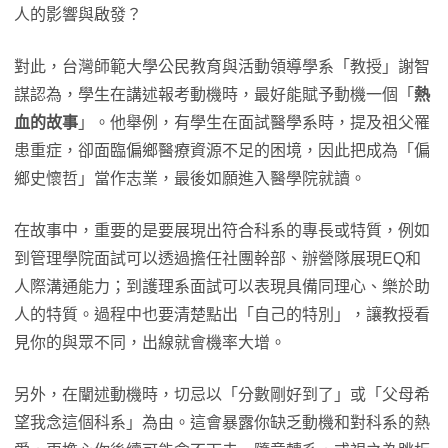
人的影響與啟發？
對此，台灣師範大學公民教育與活動領導學系「教授」謝智
謀認為，學生在講述報考動機時，最好能賦予動機一個「
熱
血的故事
」。他舉例，有學生在面試醫學系時，提及祖父罹
患重症，卻面臨偏鄉醫療資源不足的困境，因此把成為「偏
鄉史懷哲」當作志業，最後如願進入醫學院就讀。
在故事中，重要的是要展現出符合科系的專長或特質，例如
到管理學院面試可以透過擔任社團幹部、辦營隊展現EQ和
人際溝通能力；到護理系面試可以表現具備同理心、樂於助
人的特質。過程中也要清楚點出「自己的特別」，讓教授看
見你的與眾不同，出線就會機率大增。
另外，在闡述動機時，切忌以「分數剛好到了」或「父母希
望我念這個科系」為由。這會暴露你缺乏動機和對科系的熱