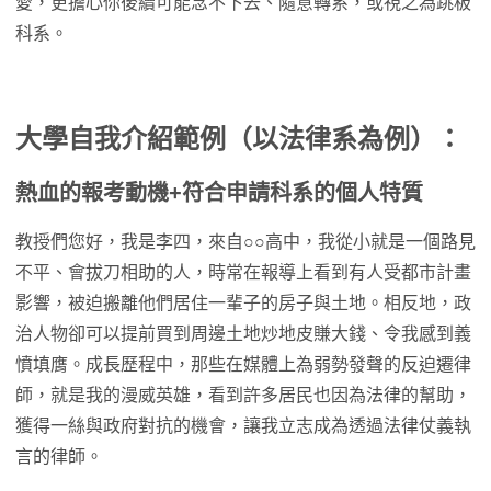
愛，更擔心你後續可能念不下去、隨意轉系，或視之為跳板
科系。
大學自我介紹範例（以法律系為例）：
熱血的報考動機+符合申請科系的個人特質
教授們您好，我是李四，來自○○高中，我從小就是一個路見
不平、會拔刀相助的人，時常在報導上看到有人受都市計畫
影響，被迫搬離他們居住一輩子的房子與土地。相反地，政
治人物卻可以提前買到周邊土地炒地皮賺大錢、令我感到義
憤填膺。成長歷程中，那些在媒體上為弱勢發聲的反迫遷律
師，就是我的漫威英雄，看到許多居民也因為法律的幫助，
獲得一絲與政府對抗的機會，讓我立志成為透過法律仗義執
言的律師。