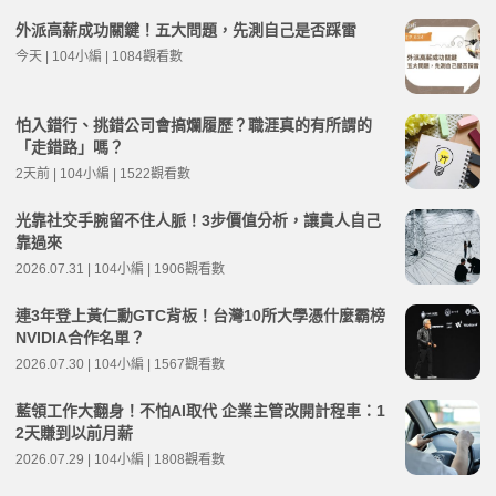
外派高薪成功關鍵！五大問題，先測自己是否踩雷
今天 | 104小編 | 1084觀看數
怕入錯行、挑錯公司會搞爛履歷？職涯真的有所謂的
「走錯路」嗎？
2天前 | 104小編 | 1522觀看數
光靠社交手腕留不住人脈！3步價值分析，讓貴人自己
靠過來
2026.07.31 | 104小編 | 1906觀看數
連3年登上黃仁勳GTC背板！台灣10所大學憑什麼霸榜
NVIDIA合作名單？
2026.07.30 | 104小編 | 1567觀看數
藍領工作大翻身！不怕AI取代 企業主管改開計程車：1
2天賺到以前月薪
2026.07.29 | 104小編 | 1808觀看數