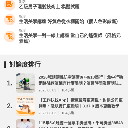
測驗
乙級男子理髮技術士 模擬試題
課程
生活美學講座 好氣色從衣櫃開始（個人色彩診斷）
課程
生活美學一對一線上講座 當自己的造型師（風格元
素篇）
討論度排行
2026城鎮韌性防空演習8/7-8/13舉行！北中行動
1.
網路降速演練有什麼限制？演習時間及管制注意
事項整理
2026.08.03 ｜ 104小編
【工作快找App】捷運搜尋更彈性、封鎖公司更
2.
夠用、職缺資訊更透明｜3.37.0 版本更新教學
2026.08.03 ｜ 104小編
115年5-6月統一發票中獎號碼，千萬獎號38548