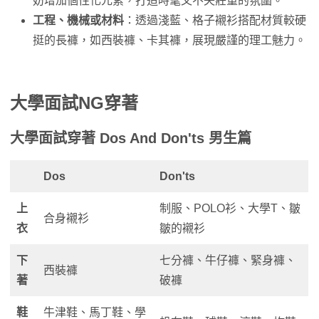
妨增加個性化元素，打造時髦又不失莊重的氛圍。
工程、機械或材料
：透過淺藍、格子襯衫搭配材質較硬
挺的長褲，如西裝褲、卡其褲，展現嚴謹的理工魅力。
大學面試NG穿著
大學面試穿著 Dos And Don'ts 男生篇
Dos
Don'ts
上
制服、POLO衫、大學T、皺
合身襯衫
衣
皺的襯衫
下
七分褲、牛仔褲、緊身褲、
西裝褲
著
破褲
鞋
牛津鞋、馬丁鞋、學