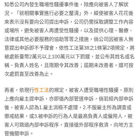
知悉公司內發生職場性騷擾事件後，除應向被害人了解狀
況，「就相關事實進行必要之釐清」外，縱使被害人花花後
來表示沒有要向公司提出申訴，公司仍需採取調整工作內容
或場所，避免被害人再遭受性騷擾，以及提供心理、醫療、
法律或其他必要服務的協助等等之措施，倘公司因被害人無
意提出申訴即不予理會，依性工法第38之1條第2項規定，將
被處新臺幣2萬元以上100萬元以下罰鍰，並公布其姓名或名
稱、負責人姓名，且限期令其改善；屆期未改善者，還可按
次處罰直至改善為止。
再者，依現行
性工法
的規定，被害人遭受職場性騷擾，原則
上應向雇主提申訴，亦即循內部管道申訴，倘若經內部申訴
後，被害人認為1.雇主消極不處理，2.不服雇主所為調查或
懲戒結果，或3.被申訴的行為人是最高負責人或僱用人，被
害人可跳過內部申訴程序，直接循外部程序救濟，向地方主
管機關申訴。