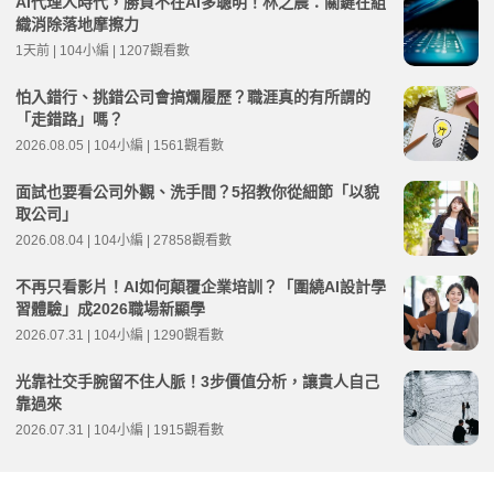
AI代理人時代，勝負不在AI多聰明！林之晨：關鍵在組
織消除落地摩擦力
1天前 | 104小編 | 1207觀看數
怕入錯行、挑錯公司會搞爛履歷？職涯真的有所謂的
「走錯路」嗎？
2026.08.05 | 104小編 | 1561觀看數
面試也要看公司外觀、洗手間？5招教你從細節「以貌
取公司」
2026.08.04 | 104小編 | 27858觀看數
不再只看影片！AI如何顛覆企業培訓？「圍繞AI設計學
習體驗」成2026職場新顯學
2026.07.31 | 104小編 | 1290觀看數
光靠社交手腕留不住人脈！3步價值分析，讓貴人自己
靠過來
2026.07.31 | 104小編 | 1915觀看數