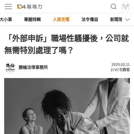
大小事
專題特輯
人資充電
法令權益
新聞現場
「外部申訴」職場性騷擾後，公司就
無需特別處理了嗎？
2025.02.11
勝綸法律事務所
2747
次觀看