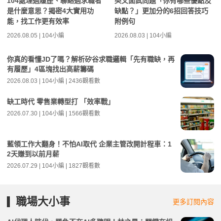
104處理過履歷、聯絡過求職者
英文面試問題「你有哪些優點及
是什麼意思？揭密4大實用功
缺點？」更加分的6招回答技巧
能，找工作更有效率
附例句
2026.08.05 | 104小編
2026.08.03 | 104小編
你真的看懂JD了嗎？解析矽谷求職邏輯「先有職缺，再
有履歷」4區塊找出高薪籌碼
2026.08.03 | 104小編 | 2436觀看數
缺工時代 零售業轉型打 「效率戰」
2026.07.30 | 104小編 | 1566觀看數
藍領工作大翻身！不怕AI取代 企業主管改開計程車：1
2天賺到以前月薪
2026.07.29 | 104小編 | 1827觀看數
職場大小事
更多訂閱內容