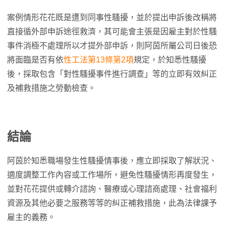
案例情形花花既是遭到同事性騷擾，並於提出申訴後改稱將
直接循外部申訴途徑救濟，其可能會主張是因雇主對於性騷
事件消極不處理所以才提外部申訴，則阿茵所屬公司日後恐
將面臨是否有依
性工法第13條
第2項
規定，於知悉性騷擾
後，採取包含「對性騷擾事件進行調查」等的立即有效糾正
及補救措施之勞動檢查。
結論
阿茵於知悉職場發生性騷擾情事後，應立即採取了解狀況、
適度調整工作內容或工作場所，避免性騷擾情形再度發生，
並對花花提供或轉介諮詢、醫療或心理諮商處理、社會福利
資源及其他必要之服務等等的糾正補救措施，此為法律課予
雇主的義務。