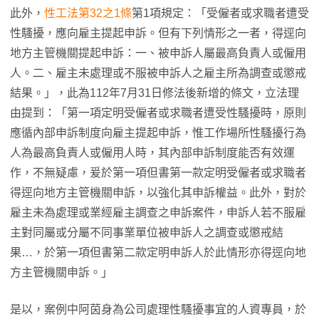
此外，
性工法
第32之1條
第1項規定：「受僱者或求職者遭受
性騷擾，應向雇主提起申訴。但有下列情形之一者，得逕向
地方主管機關提起申訴：一、被申訴人屬最高負責人或僱用
人。二、雇主未處理或不服被申訴人之雇主所為調查或懲戒
結果。」，此為112年7月31日修法後新增的條文，立法理
由提到：「第一項定明受僱者或求職者遭受性騷擾時，原則
應循內部申訴制度向雇主提起申訴，惟工作場所性騷擾行為
人為最高負責人或僱用人時，其內部申訴制度能否有效運
作，不無疑慮，爰於第一項但書第一款定明受僱者或求職者
得逕向地方主管機關申訴，以強化其申訴權益。此外，對於
雇主未為處理或業經雇主調查之申訴案件，申訴人若不服雇
主對同屬或分屬不同事業單位被申訴人之調查或懲戒結
果…，於第一項但書第二款定明申訴人於此情形亦得逕向地
方主管機關申訴。」
是以，案例中阿茵身為公司處理性騷擾事宜的人資專員，於