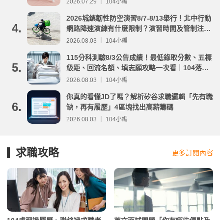
2026.07.29 ｜ 104小編
2026城鎮韌性防空演習8/7-8/13舉行！北中行動
4.
網路降速演練有什麼限制？演習時間及管制注意
事項整理
2026.08.03 ｜ 104小編
115分科測驗8/3公告成績！最低錄取分數、五標
5.
級距、回流名額、填志願攻略一次看｜104落點
分析
2026.08.03 ｜ 104小編
你真的看懂JD了嗎？解析矽谷求職邏輯「先有職
6.
缺，再有履歷」4區塊找出高薪籌碼
2026.08.03 ｜ 104小編
求職攻略
更多訂閱內容