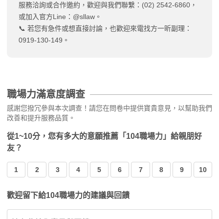
服務洽詢或合作邀約，歡迎與我們聯繫：(02) 2542-6860，
或加入官方Line：@sllaw。
📞 若您有急件或想直接討論，也歡迎來電找方一昕副理：
0919-130-149。
職場力滿意度調查
感謝您撥冗參與本次調查！請您在問卷中提供寶貴意見，以幫助我們
改善和提升服務品質。
從1~10分，您有多大的意願推薦「104職場力」給親朋好
友？
1
2
3
4
5
6
7
8
9
10
歡迎留下給104職場力的建議與回饋