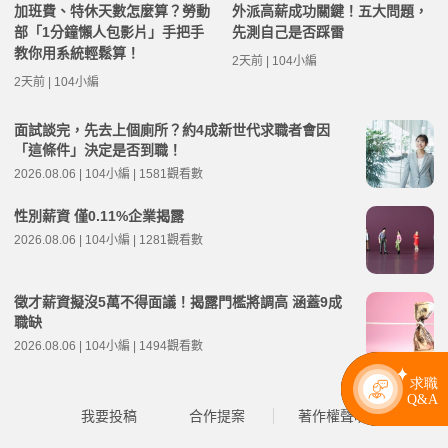
加班費、特休天數怎麼算？勞動
外派高薪成功關鍵！五大問題，
部「1分鐘懶人包影片」手把手
先測自己是否踩雷
教你用系統輕鬆算！
2天前 | 104小編
2天前 | 104小編
面試談完，先去上個廁所？約4成新世代求職者會因
「這條件」決定是否到職！
2026.08.06 | 104小編 | 1581觀看數
性別薪資 僅0.11%企業揭露
2026.08.06 | 104小編 | 1281觀看數
徵才薪資擬沒5萬不得面議！揭露門檻將調高 涵蓋9成
職缺
2026.08.06 | 104小編 | 1494觀看數
我要投稿
合作提案
著作權聲明