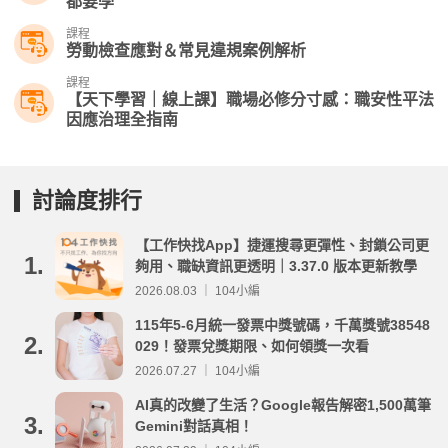
都要學
課程
勞動檢查應對＆常見違規案例解析
課程
【天下學習｜線上課】職場必修分寸感：職安性平法
因應治理全指南
討論度排行
【工作快找App】捷運搜尋更彈性、封鎖公司更
1.
夠用、職缺資訊更透明｜3.37.0 版本更新教學
2026.08.03 ｜ 104小編
115年5-6月統一發票中獎號碼，千萬獎號38548
2.
029！發票兌獎期限、如何領獎一次看
2026.07.27 ｜ 104小編
AI真的改變了生活？Google報告解密1,500萬筆
3.
Gemini對話真相！