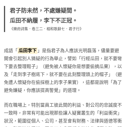
君子防未然，不處嫌疑間。
瓜田不納履，李下不正冠。
《樂府詩集．卷三二．相和歌辭七．君子行》
成語「
瓜田李下
」是指君子為人應該光明磊落，儘量要避
開會引起別人猜疑的行為舉止，譬如「行經瓜田，就不要彎
下要去整理鞋子」（避免被人懷疑你是想要偷摘瓜果），以
及「走到李子樹底下，就不要在此刻整理頭上的帽子」（避
免遭人懷疑你在偷採樹上的李子果實），這都是說明「為了
避免嫌疑，你應該提高警覺」的道理。
而在職場上，特別當員工彼此間的利益、對公司的忠誠度不
一致時，非常有可能出現那些讓人疑竇叢生的「利益衝突」
狀況，範圍從個人、公司，甚至會有財務、法律與道德等衝