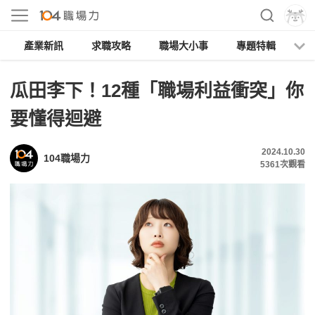
產業新訊
求職攻略
職場大小事
專題特輯
人
瓜田李下！12種「職場利益衝突」你
要懂得迴避
2024.10.30
104職場力
5361
次觀看