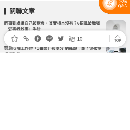
關聯文章
同事到處說自己被欺負，其實根本沒有？6招識破職場
「受害者敘事」手法
2026.06.01 | 104小編 | 45277觀看數
10
菜鳥IG曬工作證「1畫面」被處分 網搖頭：簽了保密協
議還敢發
2026.04.07 | 104小編 | 3075觀看數
服從性測試是什麼？你有發現，職場中這些行為正在探
你的底線嗎？
2026.04.08 | 104小編 | 6580觀看數
禮儀專家：9個職場壞習慣，讓你「瞬間討人厭」
2026.03.21 | 104小編 | 5386觀看數
職場鬥法！主管酸「請假很會挑時間」 新人群組回嗆全
場靜音