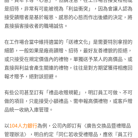
品、賀年卡等「心意」，但請注意，在工作場合接受禮物或
是招待，非常有可能被視為「利益衝突」，因為會讓人認為
接受饋贈者是基於報恩、感恩的心態而作出後續的決定，將
直接損害接收者的職場誠信。
在工作場合當中維持適當的「送禮文化」是需要特別拿捏的
細節，一般如果是廠商饋贈、招待，最好友善禮貌的拒絕，
或只接受在規定價值內的禮物，單獨送予某人的高價品、或
直接與利益會產生關連的禮物，往往是對方期望獲得相應回
報才贈予，絕對該迴避。
有些公司甚至訂有「禮品收贈規範」，明訂員工可做、不可
做的項目，只能接受小額禮品、需申報高價禮物，或客戶贈
品統一收納入庫管理。
以
104人力銀行
為例，公司內即訂有〈廣告交換品暨禮贈品
管理辦法〉，明白約定「同仁若收受禮贈品，應依『員工行