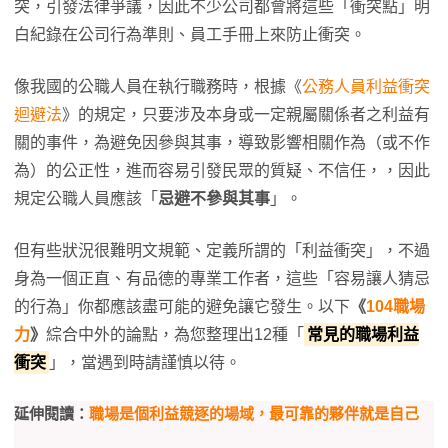
突，引發法律爭議，因此不少公司都會將這些「衝突點」明
白紀錄在公司行為準則、員工手冊上來防止衝突。
像我國的公職人員在執行職務時，根據《
公務人員利益衝突
迴避法
》的規定，只要涉及本身或一定親屬關係者之利益有
關的事件，為避免因參與其事，導致影響相關作為（或不作
為）的公正性，進而容易引發民眾的質疑、不信任，，因此
規定公職人員應該「
忌避不參與其事
」。
但有些狀況很難明文規範、定義所謂的「利益衝突」，不過
身為一個正直、有品德的專業工作者，這些「容易讓人猜忌
的行為」你都應該盡可能的避免讓它發生。以下
《
104職場
力
》
綜合中外的論點，為您整理出12種「
常見的職場利益
衝突
」，當遇到時請謹慎以待。
延伸閱讀：
職場是個利益競逐的場域，最可靠的夥伴就是自己