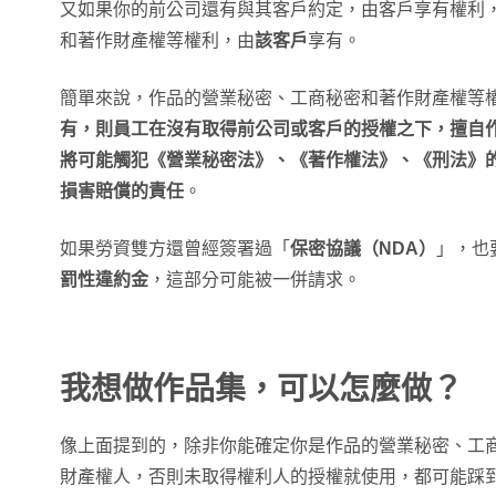
又如果你的前公司還有與其客戶約定，由客戶享有權利
和著作財產權等權利，由
該客戶
享有。
簡單來說，作品的營業秘密、工商秘密和著作財產權等
有，則員工在沒有取得前公司或客戶的授權之下，擅自
將可能觸犯《營業秘密法》、《著作權法》、《刑法》
損害賠償的責任
。
如果勞資雙方還曾經簽署過「
保密協議（NDA）
」，也
罰性違約金
，這部分可能被一併請求。
我想做作品集，可以怎麼做？
像上面提到的，除非你能確定你是作品的營業秘密、工
財產權人，否則未取得權利人的授權就使用，都可能踩