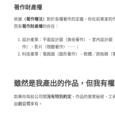
著作財產權
依據《
著作權法
》對於各種著作的定義，你在前東家的
而有
著作財產權
的存在：
設計產業：平面設計圖（美術著作）、室內設計圖
作）、影片（視聽著作）⋯⋯；
科技產業：電路圖（圖形著作）、軟體／原始碼（
雖然是我產出的作品，但我有權
如果你與前公司間
沒有特別約定
，作品的營業秘密、工
由
前公司
享有。