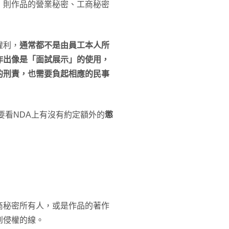
，則作品的營業秘密、工商秘密
權利，
通常都不是由員工本人所
作出像是「面試展示」的使用，
的刑責，也需要負起相應的民事
要看NDA上有沒有約定額外的
懲
商秘密所有人，或是作品的著作
到侵權的線。