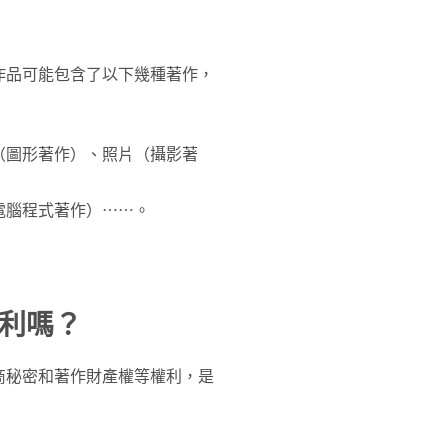
作品可能包含了以下幾種著作，
（圖形著作）、照片（攝影著
電腦程式著作）⋯⋯。
利嗎？
商秘密和著作財產權等權利，是