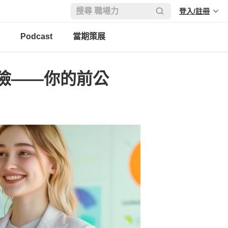
登入/註冊
Podcast
當期策展
險——你的前公