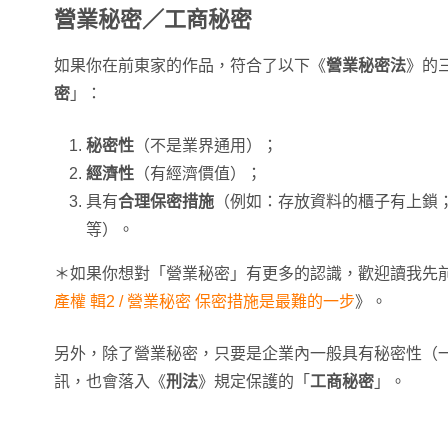
營業秘密／工商秘密
如果你在前東家的作品，符合了以下《
營業秘密法
》的
密
」：
秘密性
（不是業界通用）；
經濟性
（有經濟價值）；
具有
合理保密措施
（例如：存放資料的櫃子有上鎖
等）。
＊如果你想對「營業秘密」有更多的認識，歡迎讀我先
產權 輯2 / 營業秘密 保密措施是最難的一步
》。
另外，除了營業秘密，只要是企業內一般具有秘密性（
訊，也會落入《
刑法
》規定保護的「
工商秘密
」。