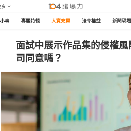
更多
小事
專題特輯
人資充電
法令權益
新聞現場
面試中展示作品集的侵權風
司同意嗎？