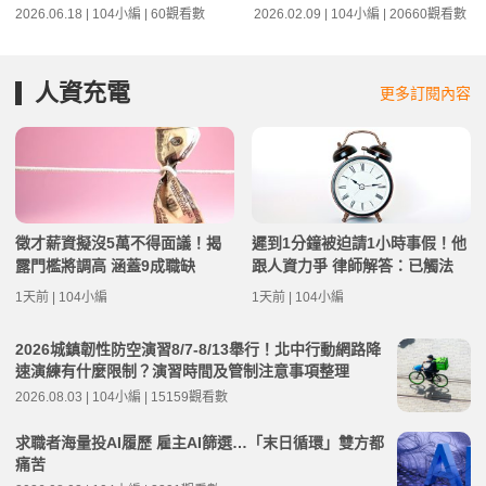
2026.06.18 | 104小編 | 60觀看數
2026.02.09 | 104小編 | 20660觀看數
人資充電
更多訂閱內容
徵才薪資擬沒5萬不得面議！揭
遲到1分鐘被迫請1小時事假！他
露門檻將調高 涵蓋9成職缺
跟人資力爭 律師解答：已觸法
1天前 | 104小編
1天前 | 104小編
2026城鎮韌性防空演習8/7-8/13舉行！北中行動網路降
速演練有什麼限制？演習時間及管制注意事項整理
2026.08.03 | 104小編 | 15159觀看數
求職者海量投AI履歷 雇主AI篩選…「末日循環」雙方都
痛苦