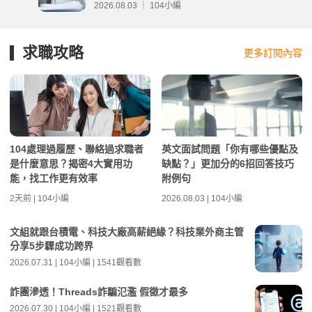
分析
2026.08.03 ｜ 104小編
求職攻略
更多訂閱內容
104處理過履歷、聯絡過求職者
英文面試問題「你有哪些優點及
是什麼意思？揭密4大實用功
缺點？」更加分的6招回答技巧
能，找工作更有效率
附例句
2天前 | 104小編
2026.08.03 | 104小編
文組就跟台積電、科技大廠高薪絕緣？科技業外商主管
分享5步驟成功跨界
2026.07.31 | 104小編 | 1541觀看數
詐團滲透！Threads詐騙氾濫 假徵才最多
2026.07.30 | 104小編 | 1521觀看數