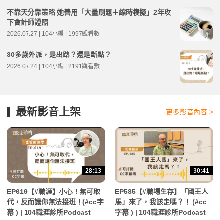
不靠天分靠策略 她善用「大量刷題＋縮時模擬」2年攻
下會計師證照
2026.07.27 | 104小編 | 1997觀看數
30多歲外派，是出路？還是斷點？
2026.07.24 | 104小編 | 2191觀看數
最新影音上架
更多影音內容 >
28:13
30:41
EP619【#職涯】小心！無可取
EP585【#職場生存】「國王人
代，反而讓你無法接班！(#cc字
馬」來了，我該走嗎？！ (#cc
幕 ) | 104職涯診所Podcast
字幕 ) | 104職涯診所Podcast