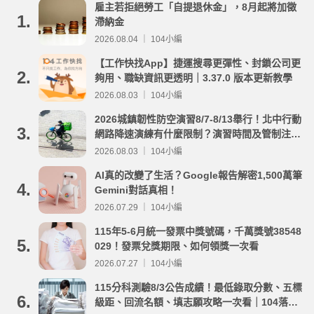
雇主若拒絕勞工「自提退休金」，8月起將加徵
1.
滯納金
2026.08.04 ｜ 104小編
【工作快找App】捷運搜尋更彈性、封鎖公司更
2.
夠用、職缺資訊更透明｜3.37.0 版本更新教學
2026.08.03 ｜ 104小編
2026城鎮韌性防空演習8/7-8/13舉行！北中行動
3.
網路降速演練有什麼限制？演習時間及管制注意
事項整理
2026.08.03 ｜ 104小編
AI真的改變了生活？Google報告解密1,500萬筆
4.
Gemini對話真相！
2026.07.29 ｜ 104小編
115年5-6月統一發票中獎號碼，千萬獎號38548
5.
029！發票兌獎期限、如何領獎一次看
2026.07.27 ｜ 104小編
115分科測驗8/3公告成績！最低錄取分數、五標
6.
級距、回流名額、填志願攻略一次看｜104落點