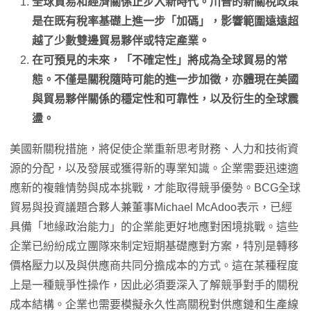
全球貿易和經濟關係正步入新時代。川普的新關稅政策
是在既有稅率基礎上進一步「加碼」，影響範圍遠遠超
越了少數雙邊貿易夥伴或特定產業。
在可預見的未來，「不確定性」將成為全球貿易的常
態。不僅是關稅隨時可能的進一步加徵，亦體現在美國
與貿易夥伴關係的穩定性和可靠性，以及衍生的全球震
盪。
美國新關稅措施，將促使企業重新思考財務、人力和技術資
源的分配，以及發展或獲得新的專業知識。企業需要迅速適
應新的複雜情勢與成本挑戰，才能取得競爭優勢。BCG全球
貿易與投資議題合夥人兼董事Michael McAdoo表示，已經
具備「地緣政治能力」的企業能更好地應對困境挑戰。這些
企業已紛紛成立團隊來制定短期基礎應對方案，特別是轉移
價格壓力以及與供應商共同分擔成本的方式。這在某種程度
上是一種競爭性操作，因此必須要深入了解競爭對手的關稅
成本結構。企業也需要模擬永久性高關稅對供應鏈和生產線