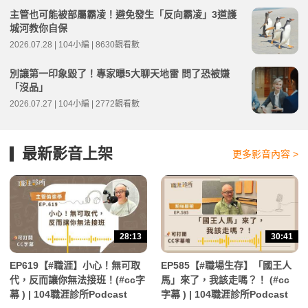
主管也可能被部屬霸凌！避免發生「反向霸凌」3道護
城河教你自保
2026.07.28 | 104小編 | 8630觀看數
別讓第一印象毀了！專家曝5大聊天地雷 問了恐被嫌
「沒品」
2026.07.27 | 104小編 | 2772觀看數
最新影音上架
更多影音內容 >
28:13
30:41
EP619【#職涯】小心！無可取
EP585【#職場生存】「國王人
代，反而讓你無法接班！(#cc字
馬」來了，我該走嗎？！ (#cc
幕 ) | 104職涯診所Podcast
字幕 ) | 104職涯診所Podcast