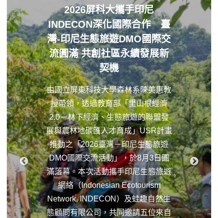
2026屏科大攜手印尼
INDECON深化國際合作 臺
灣-印尼生態旅遊DMO國際交
流圓滿 共創社區永續發展新
契機
由國立屏東科技大學森林系陳美惠教
授帶領，透過教育部「里山根經濟
2.0－林下經濟、生態旅遊的聯盟發
展與農林地碳匯人才育成」USR計畫
推動之「2026臺灣－印尼生態旅遊
DMO國際交流活動」，於8月3日圓
滿落幕。本次活動攜手印尼生態旅遊
網絡（Indonesian Ecotourism
Network, INDECON）及蛙趣自然生
態顧問有限公司，共同邀請五位來自