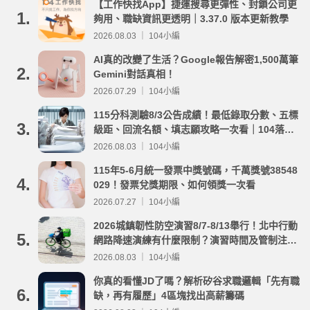
【工作快找App】捷運搜尋更彈性、封鎖公司更
1.
夠用、職缺資訊更透明｜3.37.0 版本更新教學
2026.08.03 ｜ 104小編
AI真的改變了生活？Google報告解密1,500萬筆
2.
Gemini對話真相！
2026.07.29 ｜ 104小編
115分科測驗8/3公告成績！最低錄取分數、五標
3.
級距、回流名額、填志願攻略一次看｜104落點
分析
2026.08.03 ｜ 104小編
115年5-6月統一發票中獎號碼，千萬獎號38548
4.
029！發票兌獎期限、如何領獎一次看
2026.07.27 ｜ 104小編
2026城鎮韌性防空演習8/7-8/13舉行！北中行動
5.
網路降速演練有什麼限制？演習時間及管制注意
事項整理
2026.08.03 ｜ 104小編
你真的看懂JD了嗎？解析矽谷求職邏輯「先有職
6.
缺，再有履歷」4區塊找出高薪籌碼