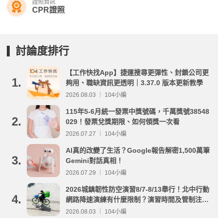
證照資訊
CPR證照
討論度排行
【工作快找App】捷運搜尋更彈性、封鎖公司更
1.
夠用、職缺資訊更透明｜3.37.0 版本更新教學
2026.08.03 ｜ 104小編
115年5-6月統一發票中獎號碼，千萬獎號38548
2.
029！發票兌獎期限、如何領獎一次看
2026.07.27 ｜ 104小編
AI真的改變了生活？Google報告解密1,500萬筆
3.
Gemini對話真相！
2026.07.29 ｜ 104小編
2026城鎮韌性防空演習8/7-8/13舉行！北中行動
4.
網路降速演練有什麼限制？演習時間及管制注意
事項整理
2026.08.03 ｜ 104小編