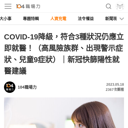
大小事
專題特輯
人資充電
法令權益
新聞現場
COVID-19降級，符合3種狀況仍應立
即就醫！（高風險族群、出現警示症
狀、兒童9症狀）｜新冠快篩陽性就
醫建議
2023.05.18
104職場力
2367
次觀看