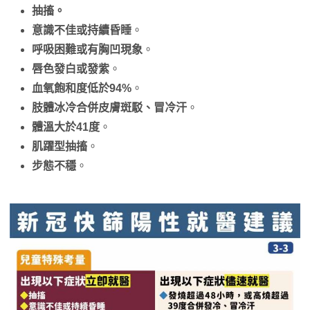
抽搐。
意識不佳或持續昏睡
。
呼吸困難或有胸凹現象
。
唇色發白或發紫
。
血氧飽和度低於94%
。
肢體冰冷合併皮膚斑駁、冒冷汗
。
體溫大於41度
。
肌躍型抽搐
。
步態不穩
。