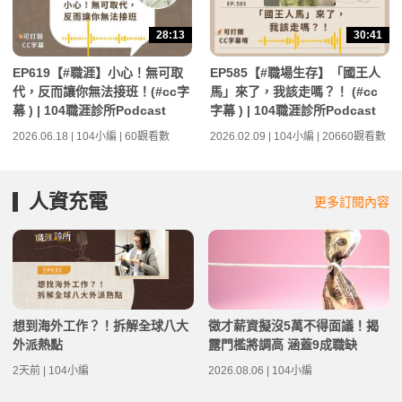
28:13
30:41
EP619【#職涯】小心！無可取
EP585【#職場生存】「國王人
代，反而讓你無法接班！(#cc字
馬」來了，我該走嗎？！ (#cc
幕 ) | 104職涯診所Podcast
字幕 ) | 104職涯診所Podcast
2026.06.18 | 104小編 | 60觀看數
2026.02.09 | 104小編 | 20660觀看數
人資充電
更多訂閱內容
想到海外工作？！拆解全球八大
徵才薪資擬沒5萬不得面議！揭
外派熱點
露門檻將調高 涵蓋9成職缺
2天前 | 104小編
2026.08.06 | 104小編