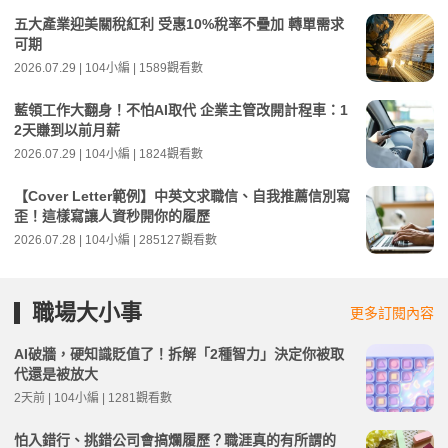
五大產業迎美關稅紅利 受惠10%稅率不疊加 轉單需求
可期
2026.07.29 | 104小編 | 1589觀看數
藍領工作大翻身！不怕AI取代 企業主管改開計程車：1
2天賺到以前月薪
2026.07.29 | 104小編 | 1824觀看數
【Cover Letter範例】中英文求職信、自我推薦信別寫
歪！這樣寫讓人資秒開你的履歷
2026.07.28 | 104小編 | 285127觀看數
職場大小事
更多訂閱內容
AI破牆，硬知識貶值了！拆解「2種智力」決定你被取
代還是被放大
2天前 | 104小編 | 1281觀看數
怕入錯行、挑錯公司會搞爛履歷？職涯真的有所謂的