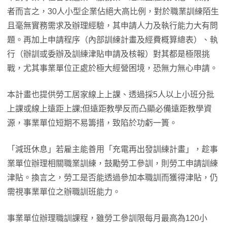
者而言之，30人小型企業佔絕大高比例，對於職業訓練陌生
且毫無實務需求及辦理經驗，其申請人力及執行能力大有問
題。再加上申請程序（內部訓練計畫及經費概算總表）、執
行（辦訓或委辦及訓練津貼申請及核報）對其都是極限挑
戰，尤其事業單位正處於極大經營困境，恐無力無心申請。
本計畫也提供勞工居家線上上課、透過採5人以上小班分批
上課或線上遠距上課;但遠距教學反而凸顯必備遠距教學資
源，事業單位短期不易籌措，致陷於功虧一簣。
「減班休息」若雇主能善用「充電再出發訓練計畫」，趁事
業單位辦理相關職業訓練，鼓勵勞工參訓，則勞工申請訓練
津貼。換言之，勞工是否能透過參加本職訓而獲得津貼，仍
需視事業單位之辦職訓班能力。
事業單位辦理職訓課程，雖勞工參訓限每月最高為120小