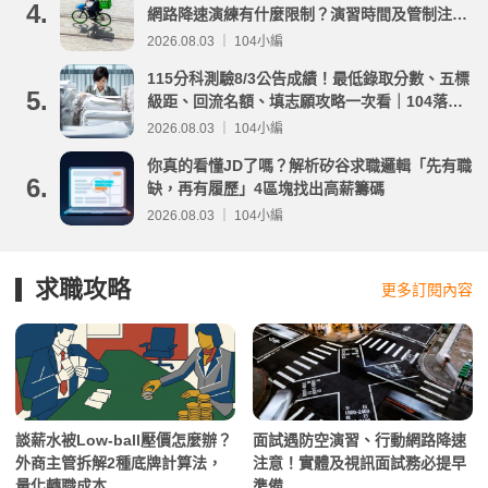
4.
網路降速演練有什麼限制？演習時間及管制注意
事項整理
2026.08.03 ｜ 104小編
115分科測驗8/3公告成績！最低錄取分數、五標
5.
級距、回流名額、填志願攻略一次看｜104落點
分析
2026.08.03 ｜ 104小編
你真的看懂JD了嗎？解析矽谷求職邏輯「先有職
6.
缺，再有履歷」4區塊找出高薪籌碼
2026.08.03 ｜ 104小編
求職攻略
更多訂閱內容
談薪水被Low-ball壓價怎麼辦？
面試遇防空演習、行動網路降速
外商主管拆解2種底牌計算法，
注意！實體及視訊面試務必提早
量化轉職成本
準備