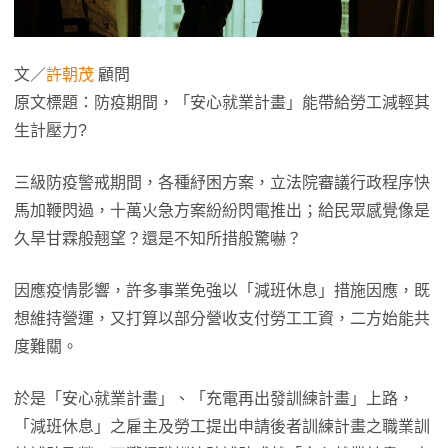
文／
許朝茂
顧問
原文標題：防疫期間，「安心就業計畫」能帶給勞工減輕其
生計壓力?
三級防疫警戒期間，各種紓困方案，立法院審議行政程序快
馬加鞭閃過，十萬火急方案紛紛閃電推出；給民眾感覺像是
久旱甘霖般翹望？還是不知所措般驚嚇？
因應疫情影響，許多事業免強以「減班休息」措施因應，既
想維持營運，又打算以部分營收支付勞工工資，二方始能共
度難關。
於是「安心就業計畫」、「充電再出發訓練計畫」上路，
「減班休息」之雇主及勞工提出申請後者訓練計畫之職業訓