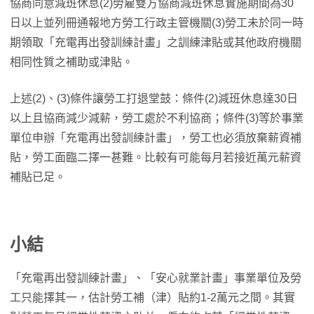
協商同意減班休息(2)勞雇雙方協商減班休息實施期間為30
日以上並列冊通報地方勞工行政主管機關(3)勞工未於同一時
期領取「充電再出發訓練計畫」之訓練津貼或其他政府機關
相同性質之補助或津貼。
上述(2)、(3)條件讓勞工打退堂鼓：條件(2)減班休息達30日
以上且協商減少減薪，勞工處於不利協商；條件(3)等於事業
單位申辦「充電再出發訓練計畫」，勞工也必須放棄薪資補
貼，勞工面臨二擇一甚難。比較有可能每月若接近萬元薪資
補貼已足。
小結
「充電再出發訓練計畫」、「安心就業計畫」事業單位及勞
工只能擇其一，估計勞工補（津）貼約1-2萬元之間。其實