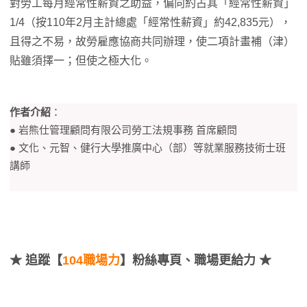
對勞工每月經常性薪資之助益，偏向約占其「經常性薪資」
1/4（按110年2月主計總處「經常性薪資」約42,835元），
且得之不易，故勞雇應協商共同辦理，使二項計畫補（津）
貼雖須擇一；但使之極大化。
作者介紹
：
● 岩熊仕管理顧問有限公司勞工法規事務 首席顧問
● 文化、元智、健行大學推廣中心（部）等就業服務技術士班
講師
★
追蹤【
104職場力
】粉絲專頁、職場更給力 ★