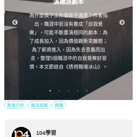
演職涯劇本
為什麼換了工作還是不滿意？作者指
出，職涯中若沒有養成「自我覺
察」，可能不斷重演相同的劇本：為
了成長加入，因為價值觀衝突離開；
為了薪資進入，因為失去意義而出
走，整理5個職涯中的自我覺察好習
慣。本文節錄自《透視職場冰山》。
數據分析
職涯規劃
轉職
104學習