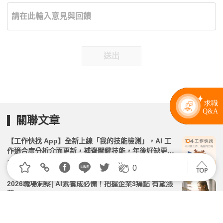
送出
關聯文章
【工作快找 App】全新上線「我的技能檢測」，AI 工
作適合度分析介面更新，補齊關鍵技能，年後好缺更有
把握｜3.30.0 版本更新教學
2026.03.02 | 104小編 | 44115觀看數
0
2026職場洞察│AI素養成必備！把握企業3痛點 有望漲
薪30%
2026.03.11 | 104小編 | 3533觀看數