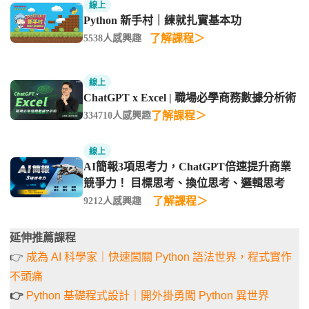
線上
Python 新手村｜練就扎實基本功
了解課程＞
5538人感興趣
線上
ChatGPT x Excel | 職場必學商務數據分析術
了解課程＞
334710人感興趣
線上
AI簡報3項思考力，ChatGPT倍速提升商業
競爭力！ 目標思考、換位思考、邏輯思考
了解課程＞
9212人感興趣
延伸推薦課程
👉
成為 AI 科學家｜快速闖關 Python 語法世界，程式實作
不頭痛
👉
Python 基礎程式設計｜開外掛勇闖 Python 異世界​