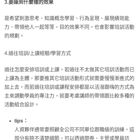
3.要達到什麼樣的效果
是希望刺激思考、知識概念學習、行為呈現、展現績效能
力、帶領他人一起等等，目的效果不同，也會影響培訓活動
的規劃。
4.過往培訓/上課經驗/學習方式
過往怎麼安排培訓或上課，若過往不太做其它培訓活動而已
上課為主體，那要推其它培訓活動形式就需要慢慢漸進式的
加上去，而若過往培訓或課程安排都是以活潑跟嗨的方式為
主來調動學員的專注力，就要考慮講師的帶領跟比較多種的
活動組合設計。
tips：
人資夥伴通常要照顧全公司不同單位跟職級的訓練，這
部分有時不清楚細節，可以透過問卷、主管或學員訪