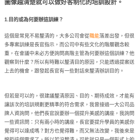
圖像越清楚就可以做好客制化的培訓設計。
1.目的或為何要辦這訓練？
這個是常見不易釐清的，大多公司會從
職能
落差出發，但很
多專案訓練是長官指示，而公司中有些文化的階層觀念較
重，在會議中未必方便詢問高階主管為何要辦這個訓練？他
觀察到什麼？所以有時難以釐清目的原因，只能透過提案送
上去的機會，跟發起長官有一些對話來釐清辦訓目的。
但若是可以的，很建議釐清原因、目的、期待成效，才能有
讓該次的培訓規劃更精準的符合需求，我曾接過一大公司品
牌人資詢問，他們長官說要辦一個提升美感的講座，我詢問
一些資訊問：只有兩小時的講座，長官要提升學員的美感你
覺得可以達成嗎？對方也覺得難，而又無法改變，我後來是
婉拒這個需求了，所以若沒釐清，可能就只是一個形式上的