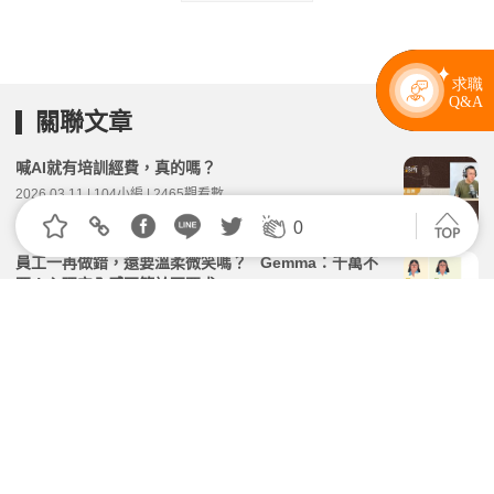
關聯文章
喊AI就有培訓經費，真的嗎？
2026.03.11 | 104小編 | 2465觀看數
0
員工一再做錯，還要溫柔微笑嗎？ Gemma：千萬不
要！心理安全感不等於不要求
2026.07.27 | 104小編 | 1961觀看數
從畫筆到數位創作──內思高工多媒體設計科的專業養
成與創意實踐
2026.05.29 | 104小編 | 2034觀看數
員工說「這不是我的工作」怎麼辦？主管合理交辦的 6
個步驟