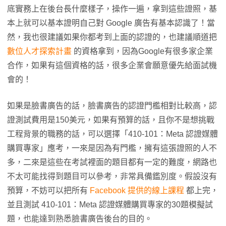
底實務上在後台長什麼樣子，操作一遍，拿到這些證照，基
本上就可以基本證明自己對 Google 廣告有基本認識了！當
然，我也很建議如果你都考到上面的認證的，也建議順道把
數位人才探索計畫
的資格拿到，因為Google有很多家企業
合作，如果有這個資格的話，很多企業會願意優先給面試機
會的！
如果是臉書廣告的話，臉書廣告的認證門檻相對比較高，認
證測試費用是150美元，如果有預算的話，且你不是想挑戰
工程背景的職務的話，可以選擇「410-101：Meta 認證媒體
購買專家」應考，一來是因為有門檻，擁有這張證照的人不
多，二來是這些在考試裡面的題目都有一定的難度，網路也
不太可能找得到題目可以參考，非常具備鑑別度。假設沒有
預算，不妨可以把所有
Facebook 提供的線上課程
都上完，
並且測試 410-101：Meta 認證媒體購買專家的30題模擬試
題，也能達到熟悉臉書廣告後台的目的。