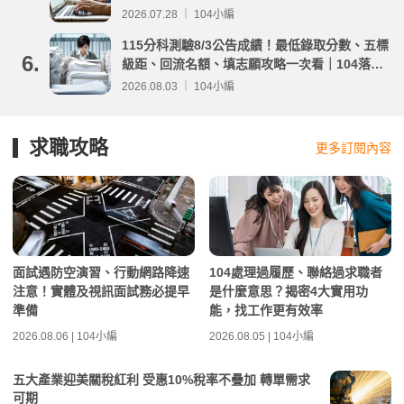
2026.07.28 ｜ 104小編
115分科測驗8/3公告成績！最低錄取分數、五標
6.
級距、回流名額、填志願攻略一次看｜104落點
分析
2026.08.03 ｜ 104小編
求職攻略
更多訂閱內容
面試遇防空演習、行動網路降速
104處理過履歷、聯絡過求職者
注意！實體及視訊面試務必提早
是什麼意思？揭密4大實用功
準備
能，找工作更有效率
2026.08.06 | 104小編
2026.08.05 | 104小編
五大產業迎美關稅紅利 受惠10%稅率不疊加 轉單需求
可期