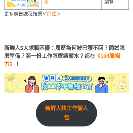
班
瀏覽
更多廣告課程推薦＜
前往
＞
新鮮人5大求職困擾：履歷為何被已讀不回？面試怎
麼準備？第一份工作怎麼談薪水？都在
《104職場
力》
！
新鮮人找工作懶人
包