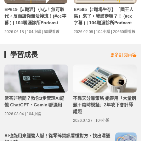
EP619【#職涯】小心！無可取
EP585【#職場生存】「國王人
代，反而讓你無法接班！(#cc字
馬」來了，我該走嗎？！ (#cc
幕 ) | 104職涯診所Podcast
字幕 ) | 104職涯診所Podcast
2026.06.18 | 104小編 | 60觀看數
2026.02.09 | 104小編 | 20660觀看數
學習成長
更多訂閱內容
常答非所問？教你3步管理AI記
不靠天分靠策略 她善用「大量刷
憶 ChatGPT、Gemini都適用
題＋縮時模擬」2年攻下會計師
證照
2026.08.04 | 104小編
2026.07.27 | 104小編
AI也能用來經營人脈！從零碎資訊看懂對方，找出溝通