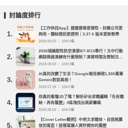
討論度排行
【工作快找App】捷運搜尋更彈性、封鎖公司更
1.
夠用、職缺資訊更透明｜3.37.0 版本更新教學
2026.08.03 ｜ 104小編
2026城鎮韌性防空演習8/7-8/13舉行！北中行動
2.
網路降速演練有什麼限制？演習時間及管制注意
事項整理
2026.08.03 ｜ 104小編
AI真的改變了生活？Google報告解密1,500萬筆
3.
Gemini對話真相！
2026.07.29 ｜ 104小編
你真的看懂JD了嗎？解析矽谷求職邏輯「先有職
4.
缺，再有履歷」4區塊找出高薪籌碼
2026.08.03 ｜ 104小編
【Cover Letter範例】中英文求職信、自我推薦
5.
信別寫歪！這樣寫讓人資秒開你的履歷