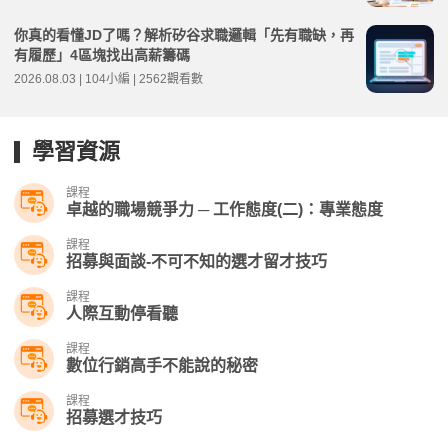
你真的看懂JD了嗎？解析矽谷求職邏輯「先有職缺，再
有履歷」4區塊找出高薪籌碼
2026.08.03 | 104小編 | 2562觀看數
學習資源
課程
卓越的職場競爭力 ─ 工作態度(二)：專業態度
課程
招募與面談-不可不知的選才留才技巧
課程
人際互動停看聽
課程
數位行銷高手不能說的秘密
課程
招募選才技巧