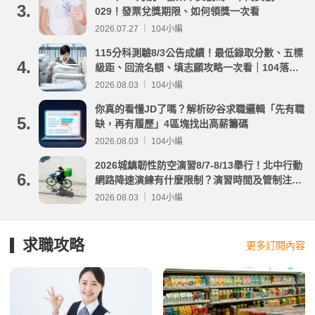
3.
029！發票兌獎期限、如何領獎一次看
2026.07.27 ｜ 104小編
115分科測驗8/3公告成績！最低錄取分數、五標
4.
級距、回流名額、填志願攻略一次看｜104落點
分析
2026.08.03 ｜ 104小編
你真的看懂JD了嗎？解析矽谷求職邏輯「先有職
5.
缺，再有履歷」4區塊找出高薪籌碼
2026.08.03 ｜ 104小編
2026城鎮韌性防空演習8/7-8/13舉行！北中行動
6.
網路降速演練有什麼限制？演習時間及管制注意
事項整理
2026.08.03 ｜ 104小編
求職攻略
更多訂閱內容