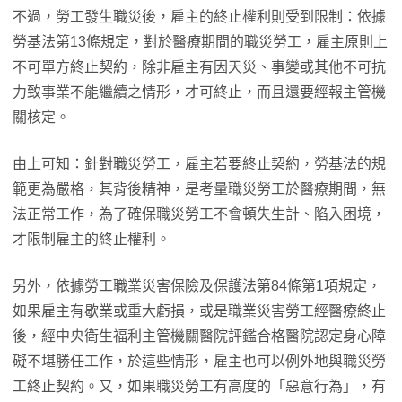
不過，勞工發生職災後，雇主的終止權利則受到限制：依據
勞基法第13條規定，對於醫療期間的職災勞工，雇主原則上
不可單方終止契約，除非雇主有因天災、事變或其他不可抗
力致事業不能繼續之情形，才可終止，而且還要經報主管機
關核定。
由上可知：針對職災勞工，雇主若要終止契約，勞基法的規
範更為嚴格，其背後精神，是考量職災勞工於醫療期間，無
法正常工作，為了確保職災勞工不會頓失生計、陷入困境，
才限制雇主的終止權利。
另外，依據勞工職業災害保險及保護法第84條第1項規定，
如果雇主有歇業或重大虧損，或是職業災害勞工經醫療終止
後，經中央衛生福利主管機關醫院評鑑合格醫院認定身心障
礙不堪勝任工作，於這些情形，雇主也可以例外地與職災勞
工終止契約。又，如果職災勞工有高度的「惡意行為」，有