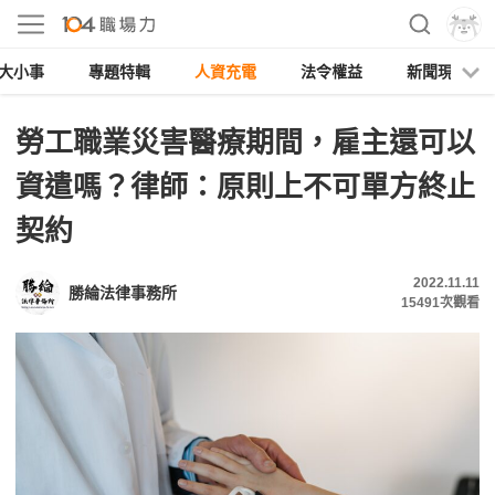
大小事
專題特輯
人資充電
法令權益
新聞現場
勞工職業災害醫療期間，雇主還可以
資遣嗎？律師：原則上不可單方終止
契約
2022.11.11
勝綸法律事務所
15491
次觀看