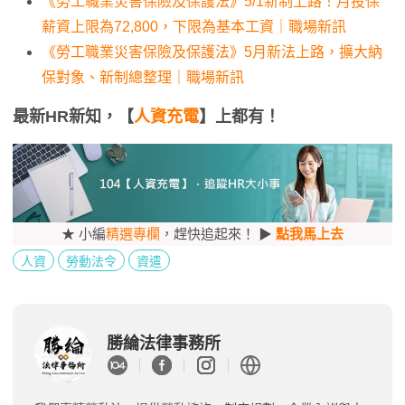
《勞工職業災害保險及保護法》5/1新制上路！月投保
薪資上限為72,800，下限為基本工資｜職場新訊
《勞工職業災害保險及保護法》5月新法上路，擴大納
保對象、新制總整理｜職場新訊
最新HR新知，【
人資充電
】上都有！
★ 小編
精選專欄
，趕快追起來！ ▶
點我馬上去
人資
勞動法令
資遣
勝綸法律事務所