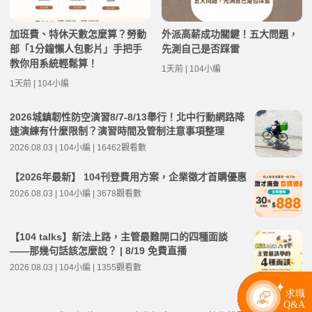
加班費、特休天數怎麼算？勞動
外派高薪成功關鍵！五大問題，
部「1分鐘懶人包影片」手把手
先測自己是否踩雷
教你用系統輕鬆算！
1天前 | 104小編
1天前 | 104小編
2026城鎮韌性防空演習8/7-8/13舉行！北中行動網路降
速演練有什麼限制？演習時間及管制注意事項整理
2026.08.03 | 104小編 | 16462觀看數
【2026年最新】 104刊登費用方案，企業徵才首購優惠
2026.08.03 | 104小編 | 3678觀看數
【104 talks】新法上路，主管最難開口的四種面談
——那幾句話該怎麼說？ | 8/19 免費直播
2026.08.03 | 104小編 | 1355觀看數