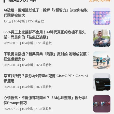
AI破牆，硬知識貶值了！拆解「2種智力」決定你被取
代還是被放大
1天前 | 104小編 | 1258觀看數
85%員工上完課卻不會用！AI時代真正的危機不是失
業，而是你的「技能已過期」
2026.08.05 | 104小編 | 1723觀看數
不敢獨自搭機？新興職業「陪飛」掀討論 她曝成就感：
把焦慮變安心
2026.08.04 | 104小編 | 1651觀看數
常答非所問？教你3步管理AI記憶 ChatGPT、Gemini
都適用
2026.08.04 | 104小編 | 1874觀看數
心情低落、不舒服都能問AI？「AI心理照護」醫分享6
個Prompt技巧
2026.07.29 | 104小編 | 2134觀看數