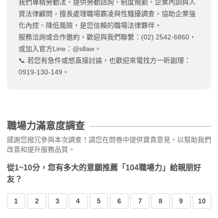
我們專精勞動法，提供勞動諮詢、制度規劃、企業內訓與人
資法律顧問，擅長處理職場霸凌與性騷擾調查，協助企業強
化內控、降低風險，是您信賴的職場法律夥伴。
服務洽詢或合作邀約，歡迎與我們聯繫：(02) 2542-6860，
或加入官方Line：@sllaw。
📞 若您有急件或想直接討論，也歡迎來電找方一昕副理：
0919-130-149。
職場力滿意度調查
感謝您撥冗參與本次調查！請您在問卷中提供寶貴意見，以幫助我們
改善和提升服務品質。
從1~10分，您有多大的意願推薦「104職場力」給親朋好
友？
1
2
3
4
5
6
7
8
9
10