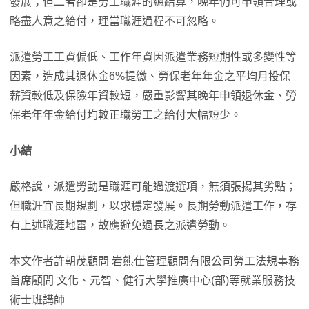
發展；但二者卻是勞工職涯的總結算，晚年仍可申領合理或
略盡人意之給付，理當職涯過程不可忽略。
派遣勞工工資偏低、工作年資因派遣業務短期性或多變性等
因素，造成其退休金6%提繳、勞保老年年金之平均月投保
薪資較低及保險年資較短，嚴重影響其晚年申領退休金、勞
保老年年金給付均較正職勞工之給付大幅短少。
小結
嚴格說，派遣勞動是職涯可能過渡選項，無須張揚其劣點；
但職涯宜長期規劃，以求穩定發展。長期勞動派遣工作，存
有上述職涯地雷，故應避免過長之派遣勞動。
本文作者許朝茂顧問 岩熊仕管理顧問有限公司勞工法規事務
首席顧問 文化、元智、健行大學推廣中心(部)等就業服務技
術士班講師