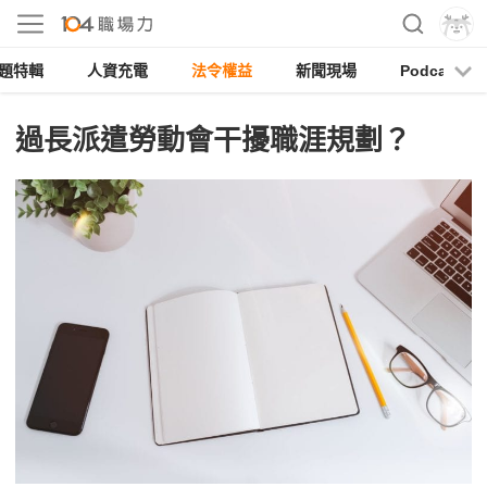
題特輯
人資充電
法令權益
新聞現場
Podcast
過長派遣勞動會干擾職涯規劃？