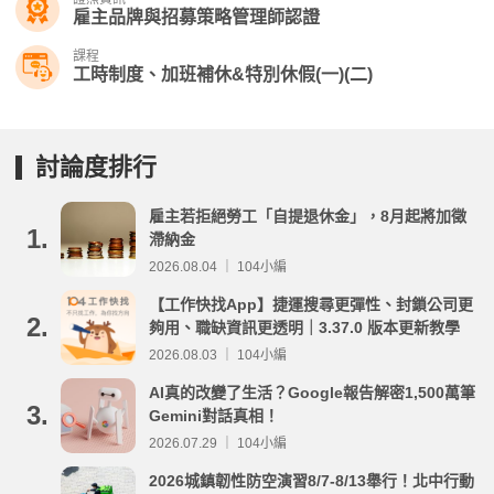
雇主品牌與招募策略管理師認證
課程
工時制度、加班補休&特別休假(一)(二)
討論度排行
雇主若拒絕勞工「自提退休金」，8月起將加徵
1.
滯納金
2026.08.04 ｜ 104小編
【工作快找App】捷運搜尋更彈性、封鎖公司更
2.
夠用、職缺資訊更透明｜3.37.0 版本更新教學
2026.08.03 ｜ 104小編
AI真的改變了生活？Google報告解密1,500萬筆
3.
Gemini對話真相！
2026.07.29 ｜ 104小編
2026城鎮韌性防空演習8/7-8/13舉行！北中行動