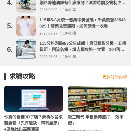
4.
網路降速演練有什麼限制？演習時間及管制注意
事項整理
2026.08.03 ｜ 104小編
115年5-6月統一發票中獎號碼，千萬獎號38548
5.
029！發票兌獎期限、如何領獎一次看
2026.07.27 ｜ 104小編
115分科測驗8/3公告成績！最低錄取分數、五標
6.
級距、回流名額、填志願攻略一次看｜104落點
分析
2026.08.03 ｜ 104小編
求職攻略
更多訂閱內容
你真的看懂JD了嗎？解析矽谷求
缺工時代 零售業轉型打 「效率
職邏輯「先有職缺，再有履歷」
戰」
4區塊找出高薪籌碼