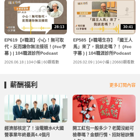
28:13
30:41
EP619【#職涯】小心！無可取
EP585【#職場生存】「國王人
代，反而讓你無法接班！(#cc字
馬」來了，我該走嗎？！ (#cc
幕 ) | 104職涯診所Podcast
字幕 ) | 104職涯診所Podcast
2026.06.18 | 104小編 | 60觀看數
2026.02.09 | 104小編 | 20660觀看數
薪酬福利
更多訂閱內容
經濟部核定了！油電糖水4大國
開工紅包一般多少？老闆沒給可
營事業年終最高4.4個月
檢舉嗎？金額行情、招財秘訣懶